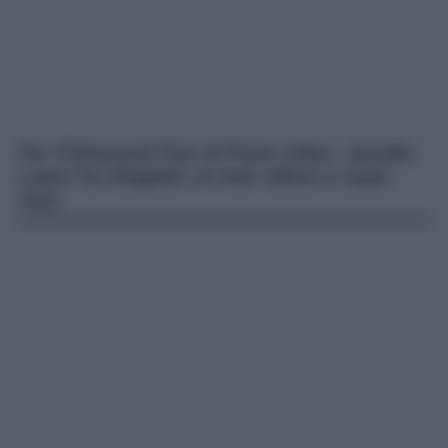
Per l’Obsessed Fest di Prime Video, Jennifer
Lopez ha sfoggiato un look stiloso e super
sexy.