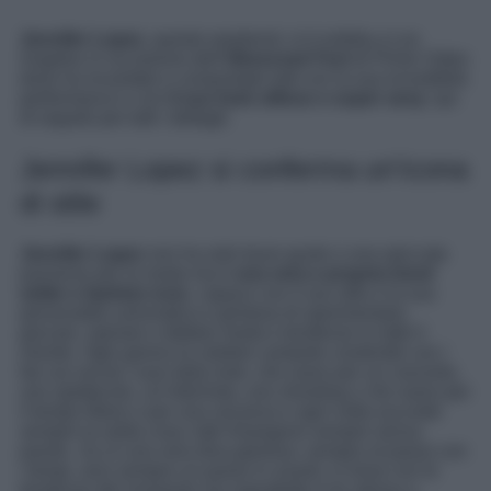
Jennifer Lopez
, questo weekend, si è esibita a Los
Angeles in occasione dell’
Obsessed Fest
di Prime Video
dove ha incantato e conquistato tutti con la sua incredibile
performance e con
il suo look stiloso e super sexy
: qui
di seguito per tutti i dettagli.
Jennifer Lopez si conferma un’icona
di stile
Jennifer Lopez
non ha solo buon gusto o una spiccata
passione per la moda ma è
una vera e propria trend
setter e fashion icon
, capace con il suo stile e la sua
personalità carismatica e grintosa di sperimentare,
giocare, ispirare e dettare moda e tendenze in tutto il
mondo. Ogni giorno la celebre cantante condivide con i
fan sui social i suoi daily look, che siano per un concerto,
uno spettacolo, un’intervista, uno shooting o che siano per
il tempo libero o per una vacanza e ogni volta succede
sempre la solita cosa: tutti rimangono sempre senza
parole. JLo è una vera diva glamour, sempre al passo con
i tempi, anzi sempre un passo in avanti, in linea con le
tendenze del momento ma soprattutto è lei stessa a