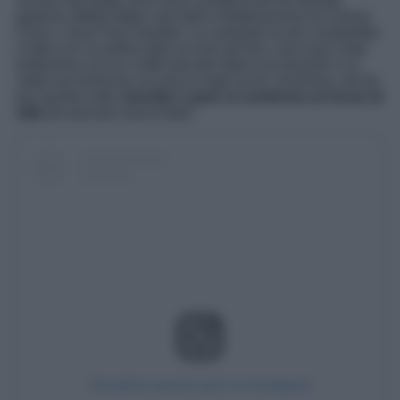
sui toni del beige anch’essi caratterizzati da stampe
grafiche effetto tattoo nati dalla collaborazione tra Jimmy
Choo x Jean Paul Gaultier. La cantante ha poi completato
il tutto con un pellicciotto sui toni del blu, una maxi coda
tiratissima con un ciuffo lasciato libero sul davanti e un
make up luminoso con focus sugli occhi. Insomma, anche
per questa volta
Jennifer Lopez si conferma un’icona di
stile
da lasciare senza fiato!
Visualizza questo post su Instagram