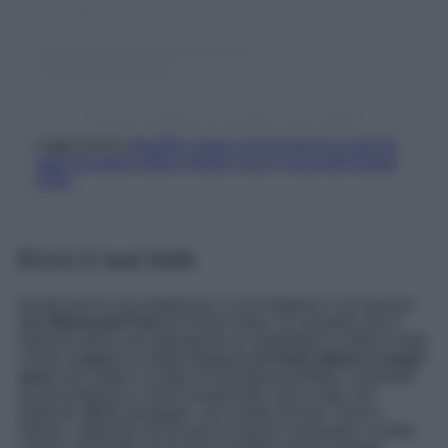
Un post condiviso da Jennifer Lopez (@jlo)
Leggi anche
Jennifer Lopez con la gonna in raso di
seta dal taglio dritto e fluido: ecco il must dell’estate
2026
Ecco il suo look
Anche per la sua esibizione a Los Angeles in occasione
dell’
Obsessed Fest
di Prime Video, la cantante non è
stata da meno non deludendo le aspettative in fatto di stile
e look.
Lopez
ha infatti sfoggiato
un look stiloso e super
sexy
che mette in risalto la sua figura perfetta, composto
da un bodysuit in mesh trasparente color nude con
grafiche effetto tatuaggio, con scritte del tipo “
God is
nature
“, abbinato ad un paio di stivali cuissardes in pelle