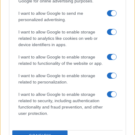
Google for online advertising purposes.
I want to allow Google to send me
Bellezza
personalized advertising.
I profumi marini più
I want to allow Google to enable storage
gettonati dell’Estate 2026,
freschi e leggeri
related to analytics like cookies on web or
device identifiers in apps.
I want to allow Google to enable storage
Casa
related to functionality of the website or app.
Lavanda in vaso sana e
rigogliosa: non commettere
I want to allow Google to enable storage
questi 3 errori
related to personalization.
I want to allow Google to enable storage
related to security, including authentication
functionality and fraud prevention, and other
user protection.
© – Stylosophy – Anicaflash S.r.l. – P.Iva 01816001000 – Testata
Giornalistica registrata presso il Tribunale ordinario di Roma, n° 111/2022
del 21/07/2022