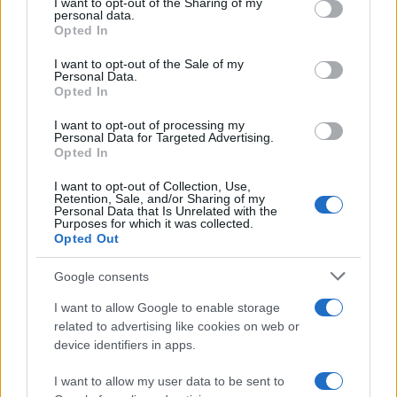
I want to opt-out of the Sharing of my
disclose it to other third parties.
personal data.
Opted In
Please note that this website/app uses one or more Google
services and may gather and store information including but
I want to opt-out of the Sale of my
Personal Data.
not limited to your visit or usage behaviour. You may click to
Opted In
grant or deny consent to Google and its third-party tags to
use your data for below specified purposes in below Google
I want to opt-out of processing my
consent section.
Personal Data for Targeted Advertising.
Leggi anche
Opted In
I want to opt-out of Collection, Use,
Retention, Sale, and/or Sharing of my
Viaggi
Personal Data that Is Unrelated with the
Purposes for which it was collected.
Il borgo più spettacolare della
Opted Out
Costa dei Trabocchi conquista
tutti: tra vicoli, panorami e spiagge
Google consents
da sogno
I want to allow Google to enable storage
related to advertising like cookies on web or
Moda
device identifiers in apps.
Samira Lui sfoggia il beach
look perfetto per l’estate:
I want to allow my user data to be sent to
scoprilo qui!