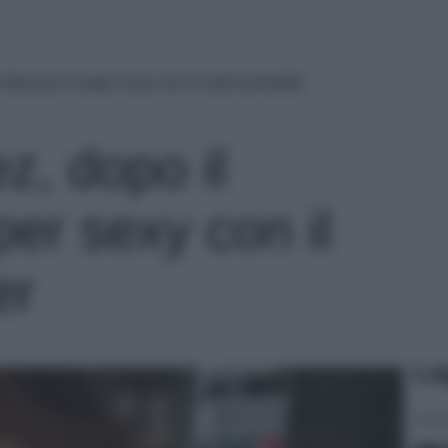
 divorzio è super sexy con il Look animalier
z, dopo il
per sexy con il
er
Le