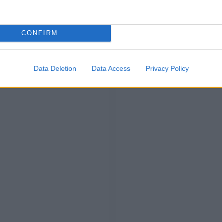
ione dopo una marea di polemiche, dal momento che
se e fiori sin dall’inizio. Ora,
Lopez è single
ma sembra
 ha commentato ammettendo di sentirsi molto bene ora
a sua villa di milioni e milioni di dollari
che è stata
CONFIRM
o, ma siamo certi che si consolerà con un altro immobile
Data Deletion
Data Access
Privacy Policy