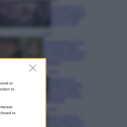
Lavanda in vaso
sana e rigogliosa:
non commettere
questi 3 errori
Moda
Emma segue il trend
di stagione: bikini
con stampa animalier
ma con un tocco più
glamour!
Viaggi
Montagna ad
sonal or
agosto: 4 località
ection to
da non perdere
per una vacanza
al fresco
nterest-
Viaggi
closed to
Isola di Vulcano,
cosa vedere e fare: