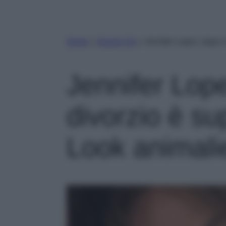
Home
»
Gossip Vip
»
Jennifer Lopez, dopo il
Jennifer Lope
divorzio è su
Look animali