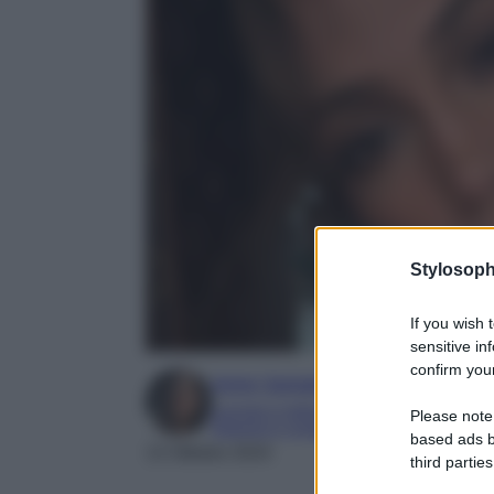
Stylosoph
If you wish 
sensitive in
confirm your
Irene Sangermano
Laureta in letteratura e traduzione interc
Please note
Esperta in moda e mondo dello spettaco
based ads b
13 Ottobre 2024
third parties