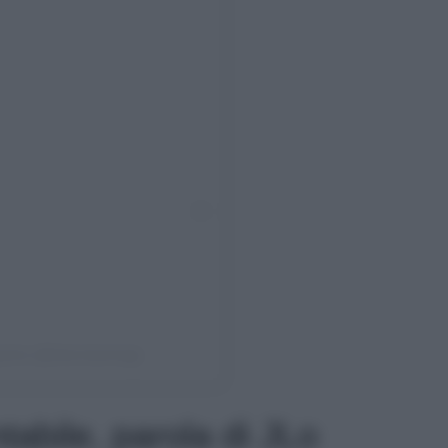
azine (@interviewmag)
tabile, parola di JLo