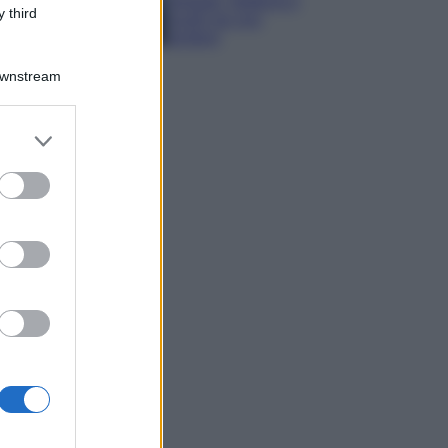
spiagge, trekking e
 third
luoghi da non
perdere
Downstream
er and store
to grant or
ed purposes