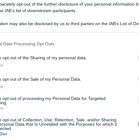
rately opt-out of the further disclosure of your personal information by
he IAB’s list of downstream participants.
tion may also be disclosed by us to third parties on the IAB’s List of 
 that may further disclose it to other third parties.
 that this website/app uses one or more Google services and may gath
l Data Processing Opt Outs
including but not limited to your visit or usage behaviour. You may click 
 to Google and its third-party tags to use your data for below specifi
o opt-out of the Sharing of my personal data.
ogle consent section.
In
o opt-out of the Sale of my Personal Data.
 il divorzio da Ben Affleck e celebra la sua
In
malier.
to opt-out of processing my Personal Data for Targeted
ing.
In
o opt-out of Collection, Use, Retention, Sale, and/or Sharing
ersonal Data that Is Unrelated with the Purposes for which it
lected.
Out