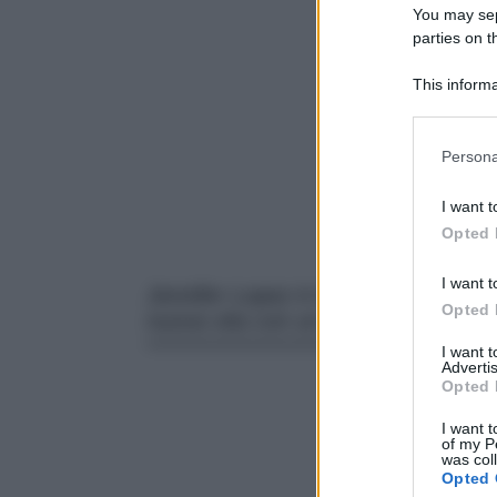
You may sepa
parties on t
This informa
Participants
Please note
Persona
information 
deny consent
I want t
in below Go
Opted 
I want t
Jennifer Lopez è tornata single dopo
Opted 
nuova vita con un sensuale look ani
I want 
Advertis
Opted 
I want t
of my P
was col
Opted 