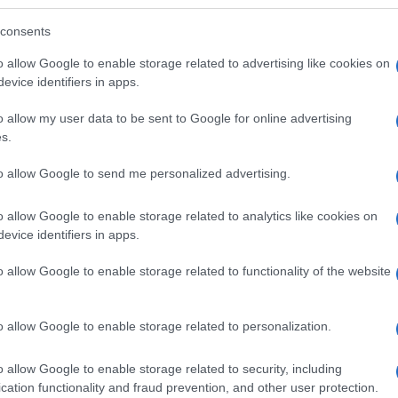
consents
o allow Google to enable storage related to advertising like cookies on
evice identifiers in apps.
o allow my user data to be sent to Google for online advertising
s.
to allow Google to send me personalized advertising.
er Lopez
come protagonista della sua graffiante
o allow Google to enable storage related to analytics like cookies on
ito della fine del suo matrimonio con Ben Affleck durato
evice identifiers in apps.
look animalier
che non passa mai di moda.
o allow Google to enable storage related to functionality of the website
 l’addio a Ben Affleck
o allow Google to enable storage related to personalization.
ffleck
ha fatto battere più di qualche cuore negli ultimi
 e scioccati quando la cantante e l’attore hanno
o allow Google to enable storage related to security, including
i dalle loro favolose nozze super romantiche. Il detto che
cation functionality and fraud prevention, and other user protection.
 positivo è proprio vero in questo caso, dal momento che