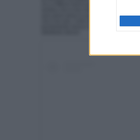
JLo e Affleck hanno posto fine alla loro un
sembra che la loro relazione non fosse tutta ro
aver preso bene la sua nuova vita dato che
che è da sola. Certo ha dovuto
rinunciare all
prontamente messa in vendita dopo il divorzi
altrettanto deluxe.