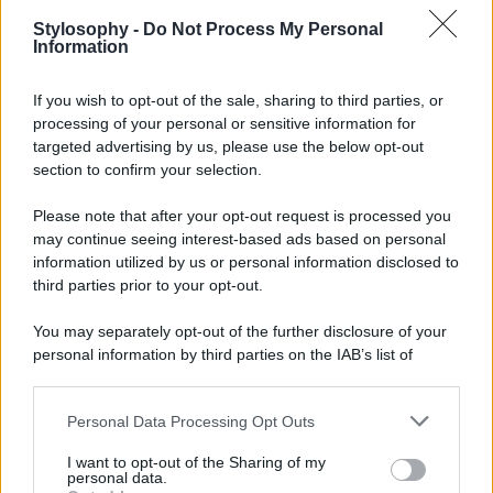
postare senza filtri, e tutta la sua
energia
ed il lavoro che
fa per mantenersi in forma. Dopo aver mostrato, infatti,
Stylosophy -
Do Not Process My Personal
senza nessun
timore
di essere giudicata, la sua chioma
Information
che inizia ad accusare i
segni del tempo
, Aniston ha
postato un breve video in cui, in tenuta
sportiva
, si
If you wish to opt-out of the sale, sharing to third parties, or
appresta a svolgere il suo
workout
quotidiano per tenersi
in forma. Anche in questo caso il messaggio che passa è
processing of your personal or sensitive information for
quello dell’importanza di tenersi in forma attraverso un
targeted advertising by us, please use the below opt-out
lavoro costante e appassionato, capace di mettere in
section to confirm your selection.
equilibrio corpo e mente, per contribuire al
benessere
oltre che alla forma invidiabile che l’attrice mostra senza
Please note that after your opt-out request is processed you
colpo ferire da ormai oltre due
decenni
. Per scoprire i
may continue seeing interest-based ads based on personal
prossimi trucchi della versione “nature” di Jennifer
Aniston, dunque, basterà rimanere connessi con il suo
information utilized by us or personal information disclosed to
canale Instagram
ufficiale
!
third parties prior to your opt-out.
You may separately opt-out of the further disclosure of your
personal information by third parties on the IAB’s list of
downstream participants.
Personal Data Processing Opt Outs
This information may also be disclosed by us to third parties
on the IAB’s List of Downstream Participants that may further
I want to opt-out of the Sharing of my
disclose it to other third parties.
personal data.