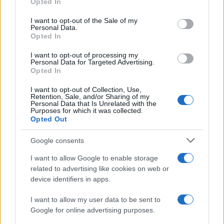
Opted In
Please note that this website/app uses one or more Google
services and may gather and store information including but
I want to opt-out of the Sale of my
Personal Data.
not limited to your visit or usage behaviour. You may click to
Opted In
grant or deny consent to Google and its third-party tags to
use your data for below specified purposes in below Google
I want to opt-out of processing my
consent section.
Personal Data for Targeted Advertising.
Leggi anche
Opted In
I want to opt-out of Collection, Use,
Retention, Sale, and/or Sharing of my
Viaggi
Personal Data that Is Unrelated with the
Purposes for which it was collected.
Il borgo più spettacolare della
Opted Out
Costa dei Trabocchi conquista
tutti: tra vicoli, panorami e spiagge
Google consents
da sogno
I want to allow Google to enable storage
related to advertising like cookies on web or
Moda
device identifiers in apps.
Samira Lui sfoggia il beach
look perfetto per l’estate:
I want to allow my user data to be sent to
scoprilo qui!
Google for online advertising purposes.