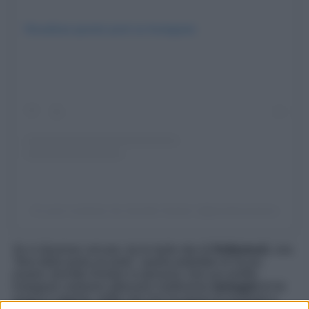
Visualizza questo post su Instagram
Un post condiviso da Jennifer Aniston (@jenniferaniston)
Se si dovesse cercare, tra le tante star di
Hollywood
, una
“diva della porta accanto”, quella potrebbe di sicuro
essere Jennifer Aniston in persona. Dal suo profilo
Instagram vediamo alternarsi moltissime
immagini
di lei
acqua e sapone, selfie che non ha paura di mostrare e