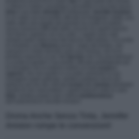
tendenza anche tra le super
star
in ogni parte del mondo.
L’ultima in ordine cronologico ad esibire il suo look senza
tinta
è una delle
divinità
di Hollywood:
Jennifer Aniston
.
In un video sul suo profilo ufficiale di Instagram, infatti, una
delle attrici più pagate del pianeta ha scelto di esibire
senza nessuna difficoltà delle ciocche di capelli bianchi
che fanno capolino sul suo volto. I capelli sono stati
sempre parte indiscussa del fascino dell’artista, e la scelta
di mostrare con
fierezza
anche i segni del tempo, che
passano in modo discreto sulla sua chioma, non le fa
perdere neanche un po’ del
fascino
che l’ha resa famosa!
La scelta di gestire il suo profilo ufficiale prediligendo più
le immagini che la vedono esibire un look
acqua e
sapone
, che non quelle in cui poter ammirare la sua
immagine super patinata, sembra restituire ancor più
bellezza ad uno dei volti più
iconici
del
cinema
mondiale!
Quella di non nascondere i capelli bianchi sotto le varie
tinte
, sembra essere solo l’ultima
testimonianza
dell’autenticità di Jennifer Aniston!
Divina Anche Senza Tinta, Jennifer
Aniston rompe le convenzioni!