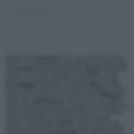
Un post condiviso da Jennifer Aniston (@jenniferaniston)
Rompere le
convenzioni
non è cosa nuova per Jennifer
Aniston. Non abbandonarsi alla depressione dopo essere
stata
lasciata
dall’uomo più bello del
pianeta
, rivendicare
il diritto a non essere considerata una
donna
“a metà”
perché non si hanno avuto figli; queste sono solo due
delle
battaglie
combattute e vinte dalla
divina
Jennifer
Aniston. Meno nobile, ma pur sempre di battaglia si tratta,
quella alla convenzione che vuole le donne “
obbligate
” a
coprire ogni
capello bianco
, prima ancora che si possa
vedere, quando cominciano a spuntare con assiduità. Una
vera e propria rivincita per tutte le donne che si sentono
schiave dell’estetica e vorrebbero rompere questo
“obbligo”. Senza troppo
clamore
, la
ex
più famosa del
mondo, si è mostrata al naturale, proprio pubblicizzando
un prodotto per la
cura dei capelli
, con tutto il suo color