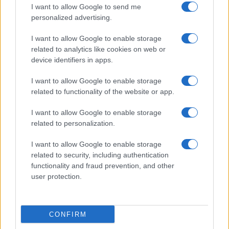
I want to allow Google to send me
Bellezza
personalized advertising.
I profumi marini più
I want to allow Google to enable storage
gettonati dell’Estate 2026,
freschi e leggeri
related to analytics like cookies on web or
device identifiers in apps.
I want to allow Google to enable storage
Casa
related to functionality of the website or app.
Lavanda in vaso sana e
rigogliosa: non commettere
I want to allow Google to enable storage
questi 3 errori
related to personalization.
I want to allow Google to enable storage
related to security, including authentication
functionality and fraud prevention, and other
user protection.
© – Stylosophy – Anicaflash S.r.l. – P.Iva 01816001000 – Testata
Giornalistica registrata presso il Tribunale ordinario di Roma, n° 111/2022
del 21/07/2022
CONFIRM
Contatti