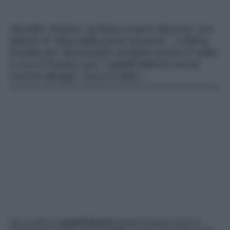
Jennifer Aniston sembra essere davvero una
specie di “diva della porta accanto”. L’ultima
trovata per dimostrarlo sembra essere il video
in cui si mostra con i capelli bianchi senza
nessun disagio. Ecco il video…
Non coprire i
capelli bianchi
sembra essere ormai di