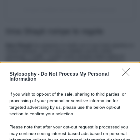
Un post condiviso da irina shayk (@irinashayk)
Irina Shayk rompe le regole
Irina Shayk
ha sorpreso in molti con il suo look sportivo in
chiave fashion, che è senza dubbio anche molto
sensuale. L’outfit – curato come sempre dalla stylist di
fiducia
Natasha Colvin
– si compone di una semplice
canotta bianca
a costine leggermente trasparente
(portata
senza reggiseno
), a cui ha abbinato un paio di
Stylosophy -
Do Not Process My Personal
Information
pantaloni da tuta
grigi a vita bassa e un maxi
bomber
rosso.
If you wish to opt-out of the sale, sharing to third parties, or
LEGGI ANCHE>>>
CORONATION CONCERT, KATY
processing of your personal or sensitive information for
PERRY FOLGORANTE NEL VESTITO ORO
METALLIZZATO. WOW CHE GLAMOUR!
targeted advertising by us, please use the below opt-out
section to confirm your selection.
Gli elementi più frizzanti del look sono sicuramente gli
accessori: impossibili da non notare gli
stivaletti con
Please note that after your opt-out request is processed you
tacco spillo
tempestati di
glitter dorati
. Il tocco di lusso lo
may continue seeing interest-based ads based on personal
hanno dato però i gioielli: tanti orecchini a cerchio e la
magnifica la
collana White Diamond
firmata Ana Khouri,