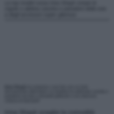
La top model russa Irina Shayk rompe le
regole e abbina canotta e pantaloni della tuta
a degli accessori super glamour.
Irina Shayk
ha sorpreso i suoi fan con un look
decisamente alternativo: la modella ha abbinato canotta e
pantaloni da tuta a stivaletti glitterati e una sfarzosa
collana di diamanti!
Irina Shayk sceglie la comodità