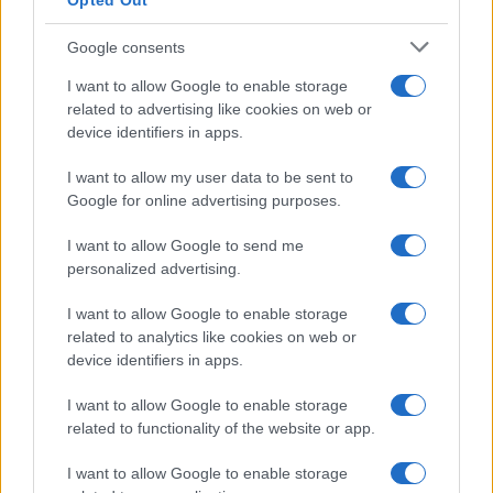
Opted Out
Il pezzo low cost IKEA che ti
aiuterà a creare un perfetto
angolo stireria a casa tua
Google consents
I want to allow Google to enable storage
related to advertising like cookies on web or
Casa
device identifiers in apps.
Il vecchio mobile della nonna
può diventare il pezzo più bello
I want to allow my user data to be sent to
della tua casa moderna
Google for online advertising purposes.
I want to allow Google to send me
Moda
personalized advertising.
Anne Hathaway incanta tutti alla
première del film The End of Oak
I want to allow Google to enable storage
Street con il pancino in bella vista
related to analytics like cookies on web or
VIDEO
device identifiers in apps.
Bellezza
I want to allow Google to enable storage
related to functionality of the website or app.
Niacinamide, il segreto beauty
non solo della pelle ma anche dei
Capelli: proprietà e prodotti da
I want to allow Google to enable storage
provare