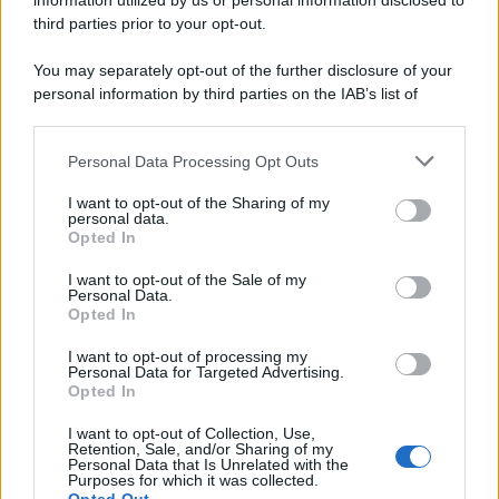
information utilized by us or personal information disclosed to
già indossata sul red carpet del Met Gala.
third parties prior to your opt-out.
You may separately opt-out of the further disclosure of your
personal information by third parties on the IAB’s list of
downstream participants.
Personal Data Processing Opt Outs
This information may also be disclosed by us to third parties
on the IAB’s List of Downstream Participants that may further
I want to opt-out of the Sharing of my
disclose it to other third parties.
personal data.
Opted In
Please note that this website/app uses one or more Google
services and may gather and store information including but
I want to opt-out of the Sale of my
Personal Data.
not limited to your visit or usage behaviour. You may click to
Opted In
grant or deny consent to Google and its third-party tags to
use your data for below specified purposes in below Google
I want to opt-out of processing my
consent section.
Personal Data for Targeted Advertising.
Leggi anche
Opted In
I want to opt-out of Collection, Use,
Retention, Sale, and/or Sharing of my
Personal Data that Is Unrelated with the
Casa
Purposes for which it was collected.