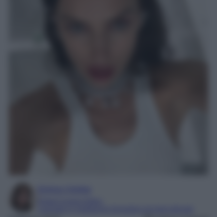
Enrica Ciorba
Digital Content Editor
Laureata in mediazione linguistica ed interculturale