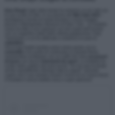
Irina Shayk
negli ultimi tempi ha sorpreso un po’ tutti con
le sue scelte di stile. In occasione del
Met Gala 2023
–
prestigioso evento di moda tenutosi a inizio maggio
presso il Metropolitan Museum di New York – la modella
russa ha fatto il suo ingresso sul red carpet dell’evento
con un magnifico abito dello stilista giapponese Yohji
Yamamoto, a cui ha abbinato a sorpresa un paio di
ciabattine
.
Ora la top model sembra averci preso gusto con la
comodità
e ha scelto di continuare su questo filone,
mostrandosi ai follower con un outfit che mixa
accessori
di lusso
con alcuni
indumenti da sport
. La modella ha
scritto nella caption del post social: ”On my way to break
all the rules/Mentre infrango tutte le regole”, facendo
capire che il suo sembra essere l’inizio di un nuovo trend.
Il risultato è senza dubbio sexy e super glamour!