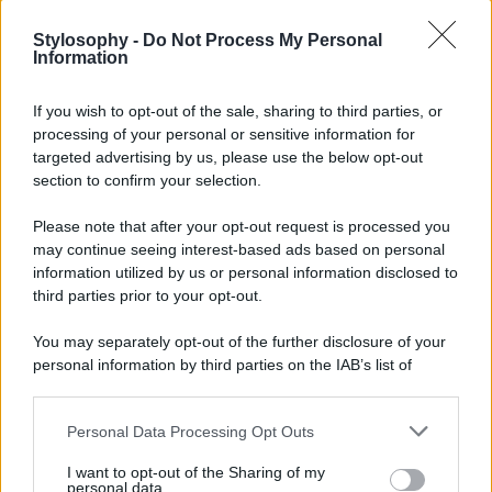
Visualizza questo post su Instagram
Stylosophy -
Do Not Process My Personal
Information
If you wish to opt-out of the sale, sharing to third parties, or
processing of your personal or sensitive information for
targeted advertising by us, please use the below opt-out
section to confirm your selection.
Please note that after your opt-out request is processed you
may continue seeing interest-based ads based on personal
Un post condiviso da GUNA (@guna_it)
information utilized by us or personal information disclosed to
third parties prior to your opt-out.
You may separately opt-out of the further disclosure of your
personal information by third parties on the IAB’s list of
downstream participants.
Personal Data Processing Opt Outs
This information may also be disclosed by us to third parties
on the IAB’s List of Downstream Participants that may further
I want to opt-out of the Sharing of my
disclose it to other third parties.
personal data.