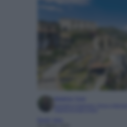
Beatrice Tursi
Laureata in traduzione, lingue e letterat
Esperta di moda e lusso
Borghi
, 
Italia
20 Ottobre 2025