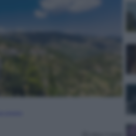
ure straniere
Lettura: 5 minuti