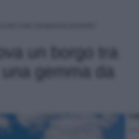
o tra cielo e mare, una gemma da non perdere
trova un borgo tra
, una gemma da
Le