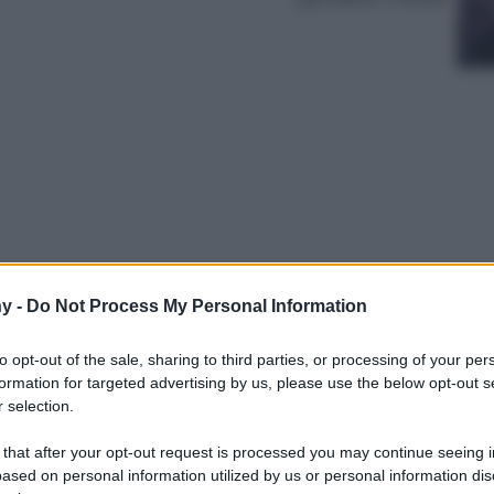
y -
Do Not Process My Personal Information
 nella bellissima Sicilia orientale, si nasconde
za tempo, una gemma tutta da scoprire! Ecco
to opt-out of the sale, sharing to third parties, or processing of your per
formation for targeted advertising by us, please use the below opt-out s
 selection.
 that after your opt-out request is processed you may continue seeing i
ased on personal information utilized by us or personal information dis