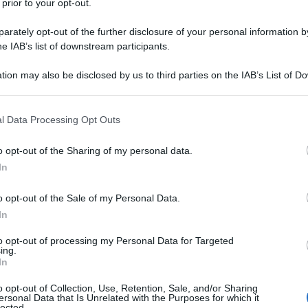
 prior to your opt-out.
rately opt-out of the further disclosure of your personal information by
he IAB’s list of downstream participants.
tion may also be disclosed by us to third parties on the IAB’s List of 
 that may further disclose it to other third parties.
 that this website/app uses one or more Google services and may gath
l Data Processing Opt Outs
including but not limited to your visit or usage behaviour. You may click 
 to Google and its third-party tags to use your data for below specifi
o opt-out of the Sharing of my personal data.
ogle consent section.
In
o opt-out of the Sale of my Personal Data.
uni incastonati tra le montagne, altri affacciati sul mare e
. Si tratta di piccole gemme dal fascino senza tempo, dei
In
 cuore dei visitatori con le loro attrazioni antiche e
atterizza. Qui il tempo scorre lento, l’aria è pulita e ogni
to opt-out of processing my Personal Data for Targeted
ne. Insomma,
realtà molto lontane dalle classiche città
ing.
In
a proprio per questo uniche nel loro genere e
o opt-out of Collection, Use, Retention, Sale, and/or Sharing
ersonal Data that Is Unrelated with the Purposes for which it
lected.