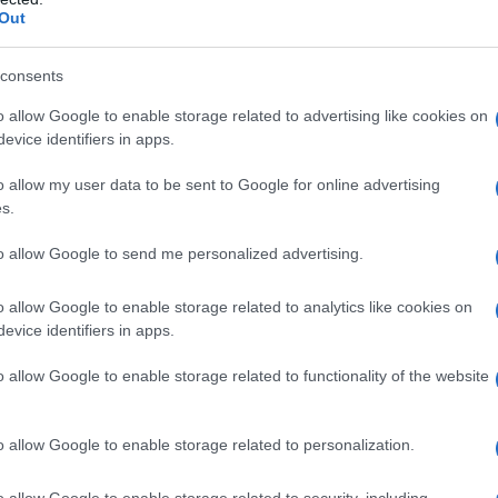
tutta da scoprire
Out
coperta dello spirito più autentico di questo borgo
imi esempi di arte religiosa
lema del borgo
consents
o allow Google to enable storage related to advertising like cookies on
icilia è una perla tutta
evice identifiers in apps.
o allow my user data to be sent to Google for online advertising
s.
to allow Google to send me personalized advertising.
 questa descrizione è
Forza d’Agrò
, un autentico
ia, situato in provincia di Messina. Celebre per la sua
 un centro storico particolarmente suggestivo, con vicoli
o allow Google to enable storage related to analytics like cookies on
to sul Mar Ionio. Questo piccolo borgo, ufficialmente
evice identifiers in apps.
alia”, è un luogo d’altri tempi, un chiaro simbolo della
mandate di generazione in generazione, profumi genuini e
o allow Google to enable storage related to functionality of the website
Agrò non è soltanto fascino e bellezza naturale:
è anche
stato tra le location di numerosi film, tra cui
il
ppola. Scendiamo più nei dettagli…
o allow Google to enable storage related to personalization.
o, alla scoperta dello spirito
o allow Google to enable storage related to security, including