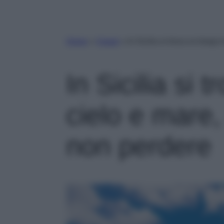
Home
»
Viaggi
»
In Sicilia si trova un borg
In Sicilia si 
cielo e mare
non perdere