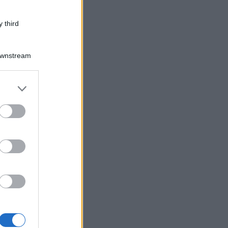
 third
Downstream
er and store
to grant or
ed purposes