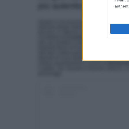
più autentico di questo
authenti
Situato in una posizione panoramica mozzafiat
delizioso borgo medievale con circa 900 abita
più pura. A catturare subito l’attenzione, n
circostanti ma
il centro storico ben conser
alle sue stradine in pietra, alle case addossate
elementi fanno di Forza d’Agrò un museo a cie
dell’arte e delle tradizioni autentiche. Passeg
labirinto di vicoli stretti, scalinate in pietra, 
visitare assolutamente è quello di
Quartarel
Castello. Qui, durante le festività natalizie, s
personaggi.