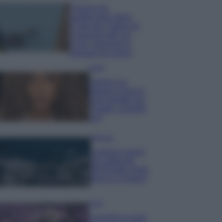
Il borgo più
spettacolare della
Costa dei Trabocchi
conquista tutti: tra
vicoli, panorami e
spiagge da sogno
Moda
Samira Lui
sfoggia il beach
look perfetto per
l’estate: scoprilo
qui!
Bellezza
I profumi marini
più gettonati
dell’Estate 2026,
freschi e leggeri
Casa
Lavanda in vaso