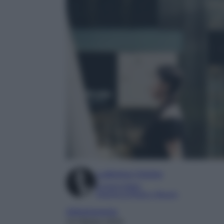
Ludovica Cimino
Content Editor
Esperta di Moda e Beauty
Abbigliamento
14 Ottobre 2024