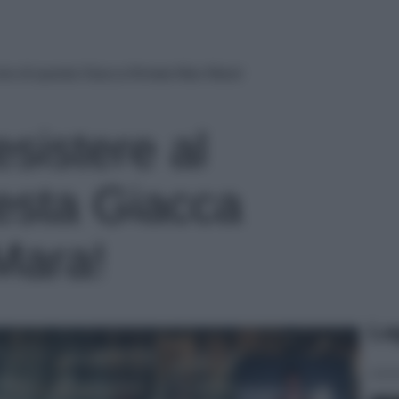
cino di questa Giacca firmata Max Mara!
esistere al
uesta Giacca
Mara!
Le