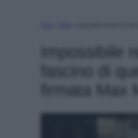
Home
»
Moda
»
Impossibile resistere al fas
Impossibile r
fascino di q
firmata Max 