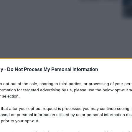
y -
Do Not Process My Personal Information
to opt-out of the sale, sharing to third parties, or processing of your per
 da questa Giacca Max Mara, dalle sue linee
formation for targeted advertising by us, please use the below opt-out s
sua straordinaria capacità di elevare qualsiasi
 selection.
fisticato.
 that after your opt-out request is processed you may continue seeing i
ased on personal information utilized by us or personal information dis
 prior to your opt-out.