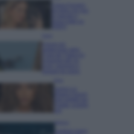
Chiara Ferragni,
più bella che mai:
al naturale e
senza make up
VIDEO
Viaggi
Il borgo più
spettacolare della
Costa dei Trabocchi
conquista tutti: tra
vicoli, panorami e
spiagge da sogno
Moda
Samira Lui
sfoggia il beach
look perfetto per
l’estate: scoprilo
qui!
Bellezza
I profumi marini