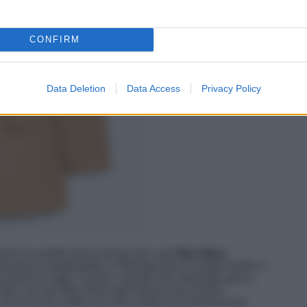
CONFIRM
Data Deletion
Data Access
Privacy Policy
arna la qualità senza tempo dei capi
Max Mara
.
a giacca doppiopetto si distingue per le ampie spalle e
le donne di oggi. Il nome, ispirato alla mitologia greca,
l’idea che per Max Mara ogni donna può essere
hi essa sia, dalla sua vita o dalla sua provenienza.