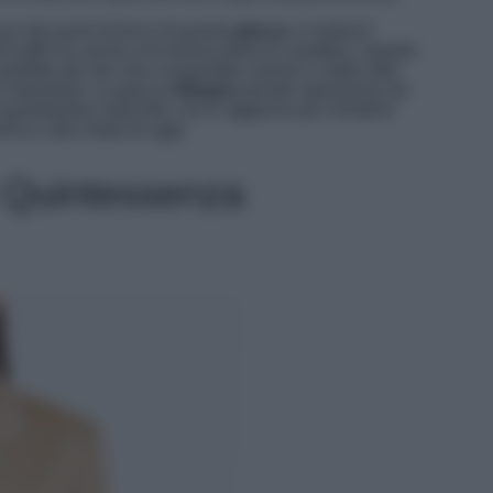
o dei punti di forza di questa
giacca
. Il motivo?
ll’outfit ma anche una buona dose di carattere. Questo
perfetto per dar vita a ensemble classici e dallo stile
i importanti. La giacca
Olimpia
prende ispirazione da
el guardaroba maschile, ma lo aggiorna per renderlo
ica e alla moda di oggi.
a Quintessenza