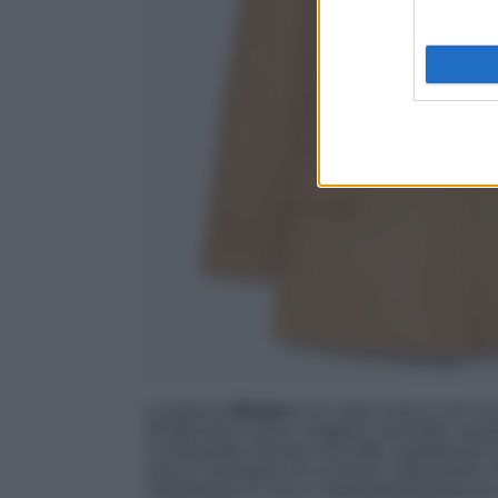
La giacca
Olimpia
è un capo iconico che inc
Realizzata in puro e leggero cammello, quest
la silhouette oversize ma dritta, perfetta per 
evoca l’immagine di un’eroina, rafforzando 
straordinaria e unica, indipendentemente da c