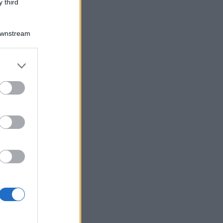
 third
Downstream
er and store
to grant or
ed purposes