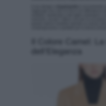
Il suo design a
doppiopetto
è sicuramente un
Aggiunge non solo un tocco di raffinatezza a
modello, strutturato e dal taglio androgino, è 
mannish, sia per l’ufficio che per le occasion
questo storico modello ispirato ai classici d
contemporaneo e perfetto per la donna dinam
Il Colore Camel: L
dell’Eleganza