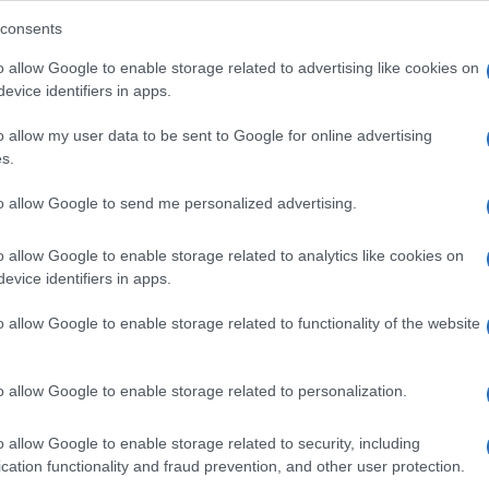
di Max Mara celebra
consents
ni donna
o allow Google to enable storage related to advertising like cookies on
evice identifiers in apps.
o allow my user data to be sent to Google for online advertising
a forte espressione di raffinatezza e artigianalità che
s.
. Lasciati conquistare dalle sue linee pulite, dai dettagli
raordinaria capacità di elevare qualsiasi look a qualcosa di
 ecco a voi la
Olimpia Jacket
di
Max Mara
.
to allow Google to send me personalized advertising.
o allow Google to enable storage related to analytics like cookies on
evice identifiers in apps.
o allow Google to enable storage related to functionality of the website
o allow Google to enable storage related to personalization.
o allow Google to enable storage related to security, including
cation functionality and fraud prevention, and other user protection.