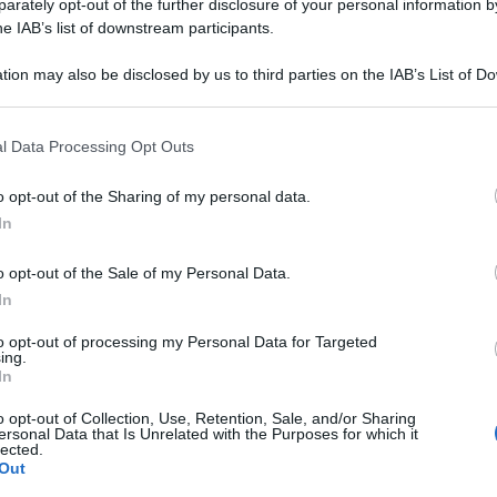
rately opt-out of the further disclosure of your personal information by
he IAB’s list of downstream participants.
tion may also be disclosed by us to third parties on the IAB’s List of 
 that may further disclose it to other third parties.
 that this website/app uses one or more Google services and may gath
l Data Processing Opt Outs
including but not limited to your visit or usage behaviour. You may click 
 to Google and its third-party tags to use your data for below specifi
o opt-out of the Sharing of my personal data.
ogle consent section.
In
o opt-out of the Sale of my Personal Data.
In
ile quando la rendiamo protagonista delle nostre mise
to opt-out of processing my Personal Data for Targeted
maglia con cui avvolgersi quando le temperature diventano
ing.
 contrasto su look total black per lasciarsi scaldare sia
In
accattivante con maglie a contrasto e mini skirts.
i
Max Mara
si rivelerà l’alleata di stile di questa stagione
o opt-out of Collection, Use, Retention, Sale, and/or Sharing
una giacca che parla a tutte noi e che, al tempo stesso,
ersonal Data that Is Unrelated with the Purposes for which it
l down per scoprire la meraviglia di cui stiamo
lected.
Out