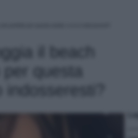
Look perfetto per questa estate: e tu lo indosseresti?
oggia il beach
o per questa
lo indosseresti?
Le