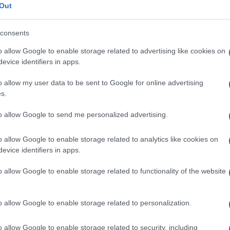
Out
consents
o allow Google to enable storage related to advertising like cookies on
evice identifiers in apps.
o allow my user data to be sent to Google for online advertising
s.
to allow Google to send me personalized advertising.
ecia con il compagno
Bastian Muller
per una vacanza al
o allow Google to enable storage related to analytics like cookies on
tezza. Qui ha sfoggiato
beach look di super tendenza
e
evice identifiers in apps.
ggiato nelle ultime
: qui di seguito per tutti i dettagli.
o allow Google to enable storage related to functionality of the website
za in Grecia
o allow Google to enable storage related to personalization.
 Grecia per una vacanza rilassante e rigenerante dopo un
guardi e successi. Non a caso, nelle scorse settimane, la
o allow Google to enable storage related to security, including