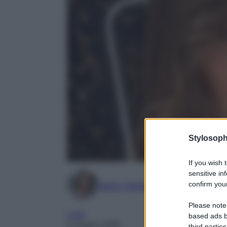
Stylosoph
If you wish 
sensitive in
confirm your
Marta Vitulano
Please note
Look
based ads b
8 Giugno 2026
third parties