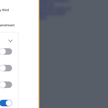
consigli per
conservare meglio gli
 third
alimenti ed evitare
sprechi
Downstream
er and store
to grant or
ed purposes