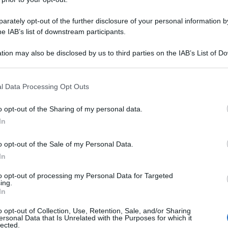
rately opt-out of the further disclosure of your personal information by
he IAB’s list of downstream participants.
tion may also be disclosed by us to third parties on the IAB’s List of 
 that may further disclose it to other third parties.
 that this website/app uses one or more Google services and may gath
l Data Processing Opt Outs
including but not limited to your visit or usage behaviour. You may click 
 to Google and its third-party tags to use your data for below specifi
o opt-out of the Sharing of my personal data.
ogle consent section.
In
o opt-out of the Sale of my Personal Data.
za al mare, sfoggia il look coordinato perfetto
In
to opt-out of processing my Personal Data for Targeted
ing.
In
o opt-out of Collection, Use, Retention, Sale, and/or Sharing
ersonal Data that Is Unrelated with the Purposes for which it
lected.