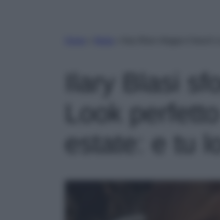
Home
»
Moda
»
Ilary Blasi sfoggia il beach 
Ilary Blasi sf
Look perfett
estate: e tu 