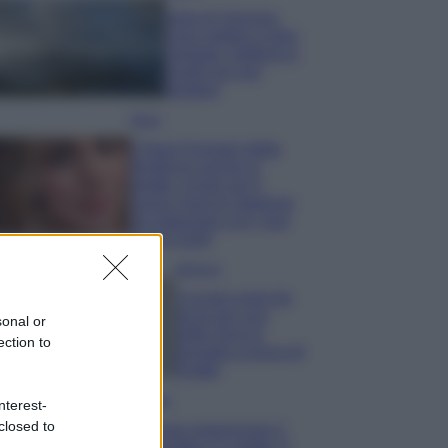
Isola di Vulcano,
cosa vedere e fare:
spiagge, trekking e
luoghi da non
perdere
Moda
Chiara Ferragni detta
tendenza anche in
estate: scopri qui il
nuovo must di stagione
da indossare con i tuoi
beach look!
Bellezza
5 scrub corpo fai
da te per una
sonal or
pelle liscia e
ection to
levigata a prova di
Estate
Casa
nterest-
closed to
Come organizzare il
frigorifero in estate: 5