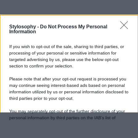
Stylosophy -
Do Not Process My Personal
Information
If you wish to opt-out of the sale, sharing to third parties, or
processing of your personal or sensitive information for
targeted advertising by us, please use the below opt-out
section to confirm your selection.
Please note that after your opt-out request is processed you
may continue seeing interest-based ads based on personal
information utilized by us or personal information disclosed to
third parties prior to your opt-out.
You may separately opt-out of the further disclosure of your
personal information by third parties on the IAB’s list of
downstream participants.
Personal Data Processing Opt Outs
This information may also be disclosed by us to third parties