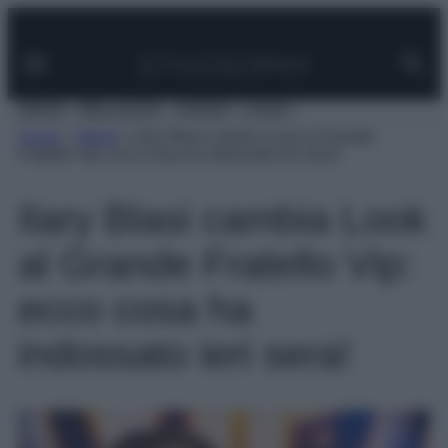
Facebook
Instagram
Pinterest
YouTube
TikTok
Link
Vai
al
contenuto
MODA
BELLEZZA
VIAGGI
CASA
Home
»
Moda
»
Ilary Blasi cambia Look al Grande
Fratello Vip: ecco cosa ha indossato ieri sera!
Ilary Blasi cambia Look
al Grande Fratello Vip:
ecco cosa ha
indossato ieri sera!