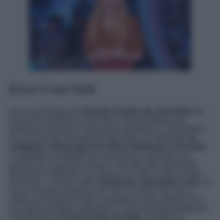
Ecco il suo look
Per la semifinale del
Grande Fratello Vip
,
Ilary Blasi
ha
deciso di cambiare un po’ look e mood optando per
qualcosa di diverso e ancora più glamour. La conduttrice
ha così lasciato da parte gli slip dress ed indossato
un
completo camicia gonna molto sofisticato e ricercato
.
Il completo è composto da una blusa a maniche a tre
quarti e da una gonna lunga a vita alta dalla silhouette
fasciante e aderente con spacco sul retro, il tutto sui toni
del brown. Un look molto
sofisticato, femminile e chic
, di
sicuro di super tendenza per stile e colore, che ben si
abbina all’incarnato della conduttrice e ben abbraccia la
sua figura perfetta esaltandola e valorizzandone bellezza
e femminilità.
Un look molto versatile
, perfetto da