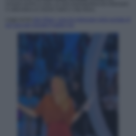
ricreare anche a casa, un vero passepartout da indossare
in alternativa ai classici tubini o slip dress.
Leggi anche
Ilary Blasi, cosa ha indossato nella puntata di
ieri sera del Grande Fratello Vip