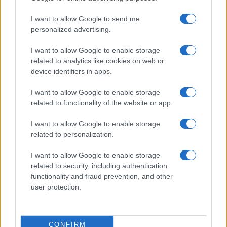
I want to allow Google to send me
Bellezza
personalized advertising.
I profumi marini più
I want to allow Google to enable storage
gettonati dell’Estate 2026,
freschi e leggeri
related to analytics like cookies on web or
device identifiers in apps.
I want to allow Google to enable storage
Casa
related to functionality of the website or app.
Lavanda in vaso sana e
rigogliosa: non commettere
I want to allow Google to enable storage
questi 3 errori
related to personalization.
I want to allow Google to enable storage
related to security, including authentication
functionality and fraud prevention, and other
user protection.
© – Stylosophy – Anicaflash S.r.l. – P.Iva 01816001000 – Testata
Giornalistica registrata presso il Tribunale ordinario di Roma, n° 111/2022
del 21/07/2022
CONFIRM