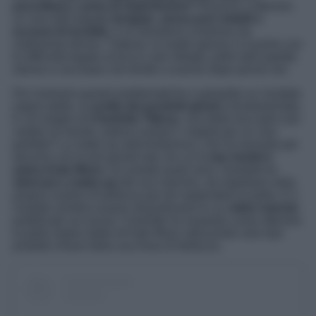
porcellana
e
priva di imperfezioni
? Riuscire a ottenere
un viso dall’aspetto
levigato, senza pori visibili o
eccessi di lucidità
, è un desiderio condiviso da
moltissime donne. Tuttavia, la realtà spesso si scontra con
le difficoltà legate al trucco: pori dilatati, pelle dall’aspetto
oleoso e una base che tende a svanire dopo poche ore.
Per risolvere queste problematiche e garantire un risultato
impeccabile, la
scelta dei prodotti giusti
è fondamentale.
E chi meglio di
Charlotte Tilbury
, una delle truccatrici più
celebri al mondo, poteva svelarci i segreti per un viso
perfetto? La make up artist britannica, che ha lavorato per
decenni con le più grandi star, tra cui la
top model e
amica Kate Moss
, ha svelato quali sono i prodotti tra
skincare e make-up
del suo marchio, da inglobare nella
propria routine di bellezza per far risplendere la pelle. E il
risultato sembra essere straordinario! In un
video tutorial
pubblicato sui social, Charlotte ha mostrato come ottenere
la pelle impeccabile di Kate Moss utilizzando solo due
prodotti chiave della sua linea di bellezza.