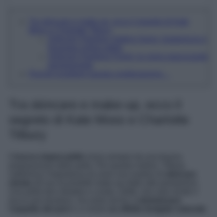
Tra skincare e make-up, ecco il segreto di Kate
Moss e Charlotte Tilbury
Airbrush Flawless Setting Spray: leggerezza e
fissaggio impeccabile
Airbrush Flawless Finish: la cipria opacizzante
pluripremiata
Perché scegliere questa combinazione…
Tra skincare e make-up, ecco il
segreto di Kate Moss e Charlotte
Tilbury
Il
trucco impeccabile
inizia sempre da una buona
preparazione della pelle. Per questo motivo, Tilbury
sottolinea l’importanza di unire una routine di
skincare
mirata
all’uso di prodotti make-up dalle alte prestazioni.
Una pelle ben idratata e curata, infatti, non solo rende il
trucco più duraturo, ma aiuta anche a
minimizzare
l’aspetto dei pori
e a creare
un effetto levigato naturale
.