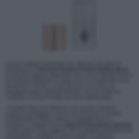
Il primo prodotto essenziale per ottenere una pelle di
porcellana è l’
Airbrush Flawless Finish Setting Spray
,
un fissante leggero, idratante e privo di oli. Questo spray è
pensato per preparare la pelle al trucco e garantirne una
durata fino a 16 ore. La sua formula, arricchita con
ingredienti dalle proprietà idratanti, crea una barriera
invisibile che fissa il make-up senza appesantire.
Charlotte Tilbury lo definisce uno “scudo invisibile”,
capace di proteggere il trucco da sbavature e lucidità,
mantenendo al tempo stesso un aspetto fresco e
luminoso. Il segreto sta nei
pigmenti finemente macinati
e nella texture ultra leggera, che si adattano perfettamente
a fondotinta, correttore e cipria. Inoltre, la delicata