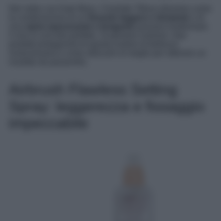
Nel video con Kate Moss, Charlotte Tilbury dimostra come
la combinazione di un
fissante leggero e idratante
e di
una
cipria opacizzante e levigante
possano trasformare
il viso in una tela perfetta. Scopriamo insieme i due
prodotti protagonisti di questa routine di bellezza
rivoluzionaria e come utilizzarli al meglio per ottenere un
risultato da passerella.
Airbrush Flawless Setting
Spray: leggerezza e fissaggio
impeccabile