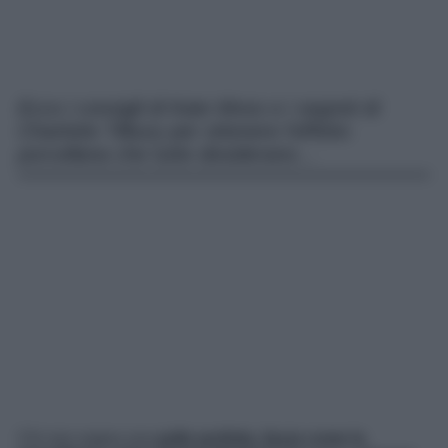
Ecco i consigli di Kate Moss e i segreti di
Charlotte Tilbury per ottenere l’effetto
porcellana che tutte desiderano…
Chi non sogna una
pelle perfetta, liscia come la