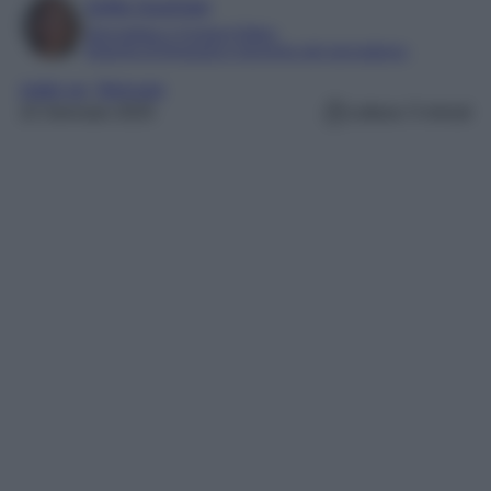
Sofia Gusman
Giornalista e Content Editor
Esperta di linguaggi e tecniche del giornalismo
make up
, 
Skincare
22 Gennaio 2025
Lettura: 5 minuti