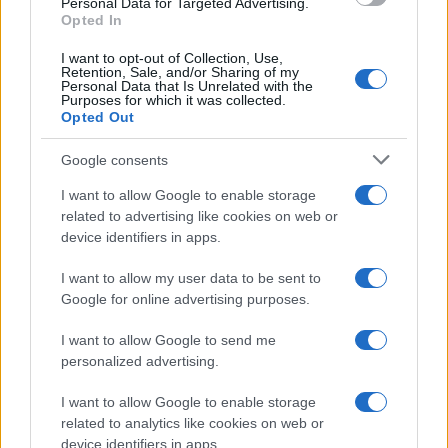
Personal Data for Targeted Advertising.
Leggi anche
Opted In
I want to opt-out of Collection, Use,
Retention, Sale, and/or Sharing of my
Personal Data that Is Unrelated with the
Casa
Purposes for which it was collected.
Opted Out
Lavanda in vaso sana e
rigogliosa: non commettere
questi 3 errori
Google consents
I want to allow Google to enable storage
related to advertising like cookies on web or
Moda
device identifiers in apps.
Emma segue il trend di
stagione: bikini con stampa
I want to allow my user data to be sent to
animalier ma con un tocco più
glamour!
Google for online advertising purposes.
I want to allow Google to send me
Viaggi
personalized advertising.
Montagna ad agosto: 4
I want to allow Google to enable storage
località da non perdere per
una vacanza al fresco
related to analytics like cookies on web or
device identifiers in apps.