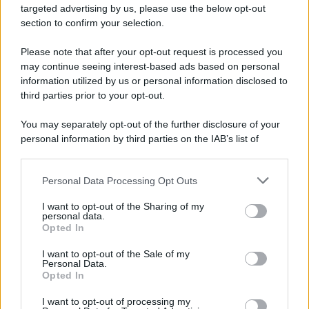
per ore.
targeted advertising by us, please use the below opt-out
section to confirm your selection.
Se sognate dunque una pelle perfetta senza pori dilatati,
lucidità e macchie, seguite i consigli di Kate Moss e
Please note that after your opt-out request is processed you
fidatevi dei prodotti della grande Charlotte Tilbury, del
may continue seeing interest-based ads based on personal
resto chi meglio di loro sa cosa vuol dire avere una pelle
di porcellana degna di passerelle tappeti rossi e
information utilized by us or personal information disclosed to
soprattutto a prova di click.
third parties prior to your opt-out.
You may separately opt-out of the further disclosure of your
personal information by third parties on the IAB’s list of
downstream participants.
Personal Data Processing Opt Outs
This information may also be disclosed by us to third parties
on the IAB’s List of Downstream Participants that may further
I want to opt-out of the Sharing of my
disclose it to other third parties.
personal data.
Opted In
Please note that this website/app uses one or more Google
services and may gather and store information including but
I want to opt-out of the Sale of my
Personal Data.
not limited to your visit or usage behaviour. You may click to
Opted In
grant or deny consent to Google and its third-party tags to
use your data for below specified purposes in below Google
I want to opt-out of processing my
consent section.