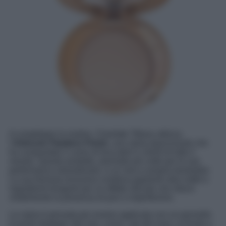
A completare la routine, Charlotte Tilbury utilizza
l’
Airbrush Flawless Finish
, una cipria opacizzante che
ha conquistato il cuore di truccatori e clienti di tutto il
mondo. Questo prodotto, premiato più volte per le sue
performance straordinarie, è un vero e proprio bestseller.
La sua formula esclusiva combina pigmenti ultra sottili e
ingredienti leviganti per un effetto sfocato che riduce
visibilmente la presenza di pori e imperfezioni.
La cipria è pensata per essere applicata con un pennello
in punti strategici del viso, come i lati del naso, la fronte e