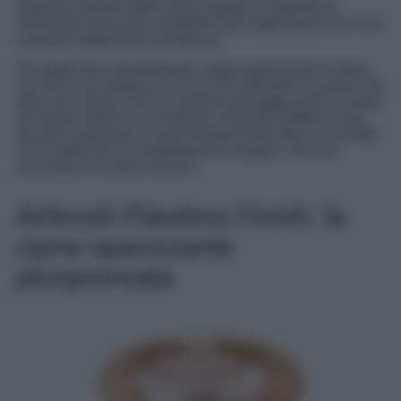
fragranza floreale dello spray regala un’esperienza
sensoriale piacevole, rendendo ogni applicazione un vero
e proprio trattamento di bellezza.
Per applicarlo correttamente, basta vaporizzare lo spray
sul viso a una distanza di circa 20 centimetri sia prima che
dopo aver steso il trucco. Questo passaggio aiuta a creare
una base uniforme e resistente, evitando l’effetto lucido
durante la giornata. Come dimostra Kate Moss, il risultato
è una pelle liscia e perfettamente levigata, che non
necessita di continui ritocchi.
Airbrush Flawless Finish: la
cipria opacizzante
pluripremiata