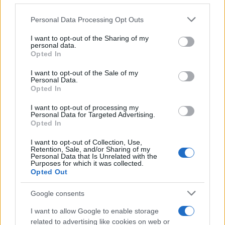
Personal Data Processing Opt Outs
This information may also be disclosed by us to third parties
on the IAB’s List of Downstream Participants that may further
I want to opt-out of the Sharing of my
disclose it to other third parties.
personal data.
Opted In
Please note that this website/app uses one or more Google
services and may gather and store information including but
I want to opt-out of the Sale of my
Personal Data.
not limited to your visit or usage behaviour. You may click to
Opted In
grant or deny consent to Google and its third-party tags to
use your data for below specified purposes in below Google
I want to opt-out of processing my
consent section.
Personal Data for Targeted Advertising.
Opted In
I want to opt-out of Collection, Use,
Retention, Sale, and/or Sharing of my
Personal Data that Is Unrelated with the
Purposes for which it was collected.
Opted Out
Google consents
I want to allow Google to enable storage
related to advertising like cookies on web or