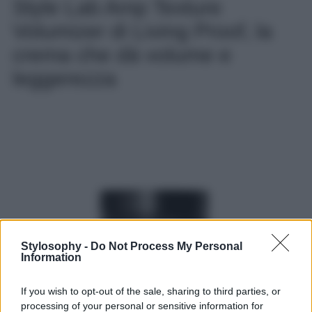
Style Lab Amp Texture
Volumizer di Living Proof, la
crema che dà volume e
leggerezza
Stylosophy -
Do Not Process My Personal
Information
If you wish to opt-out of the sale, sharing to third parties, or
processing of your personal or sensitive information for