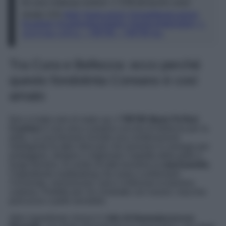
for your makeup routine! 💄👌🥰 @Jasmin used
shade 21N
#tirtir
#redcushion
#maskfitredcushion
#cushion
#cushionfoundation
#paidcollaboration
♬
오리지널 사운드 – TIRTIR – TIRTIR Inc.
Tra Cura e Bellezza: ecco perché
questo fondotinta Coreano è così
amato
Non si tratta solo di make up: il
TIRTIR Mask Fit Red
Cushion
è una vera e propria coccola di bellezza per la
pelle. La sua formula include una combinazione
intelligente di attivi skincare che lavorano in sinergia per
proteggere, idratare e migliorare l’aspetto della pelle a
lungo termine. Al centro di tutto troviamo la
niacinamide
,
l’ingrediente multitasking che aiuta a uniformare
l’incarnato, minimizzare i pori e rinforzare la barriera
cutanea. Perfetto per chi combatte con rossori, macchie
post-acne o pelle sensibile.
Altro ingrediente chiave è l’
olio di Haematococcus