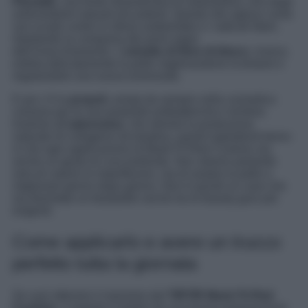
Pluvialis
, una fonte straordinaria di astaxantina, uno degli
antiossidanti naturali più potenti. Questo olio agisce come
uno scudo contro lo stress ambientale e i radicali liberi,
ritardando la comparsa dei primi segni
dell’invecchiamento. L’
estratto di fiore di ibisco
, invece,
esfolia delicatamente la pelle migliorandone la texture e
regalandole una nuova luminosità.
E poi c’è la
propoli
, amata da sempre nella cosmetica
coreana per le sue proprietà antibatteriche e lenitive.
Insieme all’
adenosina
, che stimola la produzione
naturale di collagene ed elastina, questi ingredienti fanno
sì che ogni applicazione di Mask Fit Red Cushion sia
anche un gesto di cura profonda. Non stiamo parlando
solo di coprire le imperfezioni, ma di aiutare la pelle a
migliorare giorno dopo giorno. Non è quindi un caso che
sia diventato un bestseller anche tra le beauty guru più
esigenti.
Come applicarlo e avere un trucco
perfetto tutta la giornata
Se vuoi ottenere il massimo dal
TIRTIR Mask Fit Red
Cushion
, il segreto è partire da una buona preparazione