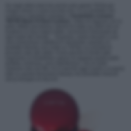
Se negli ultimi mesi hai anche solo aperto TikTok per
cinque minuti, ti sarai accorta che c’è un prodotto che
continua a spuntare ovunque: il
fondotinta coreano
TIRTIR Mask Fit Red Cushion
. Video di ragazze con la
pelle effetto porcellana, tutorial di make up artist che ne
esaltano la resa impeccabile, recensioni entusiaste da
ogni parte del mondo… Insomma, siamo davanti a una
vera ossessione collettiva! E diciamolo: quando un
prodotto diventa così virale su TikTok, la curiosità di
provarlo sale alle stelle. Forse perché in fondo tutte
sogniamo un fondotinta capace di regalare quella pelle
perfetta, luminosa, zero imperfezioni, che di solito
vediamo solo nei filtri. Ecco perché oggi ti porto a scoprire
tutto su questo fenomeno beauty che promette miracoli
senza bisogno di ritocchi!