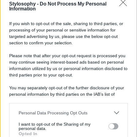
Stylosophy -
Do Not Process My Personal
anche dopo ore sotto il sole o durante una lunga serata.
Information
@tirtir.official
Get ready to master the right way to
If you wish to opt-out of the sale, sharing to third parties, or
apply the Red Cushion, guided by TIRTIR's
processing of your personal or sensitive information for
trustworthy marketer💕 This tutorial will provide you
with step-by-step instructions to ensure a perfect
targeted advertising by us, please use the below opt-out
application every time. Learn the techniques to
section to confirm your selection.
achieve a seamless, natural look that enhances your
beauty with ease. Experience the difference in your
Please note that after your opt-out request is processed you
makeup routine with our guidance.
#tirtir
may continue seeing interest-based ads based on personal
#tirtircushion
#redcushion
#maskfitredcushion
♬
information utilized by us or personal information disclosed to
Dance You Outta My Head – Cat Janice
third parties prior to your opt-out.
You may separately opt-out of the further disclosure of your
personal information by third parties on the IAB’s list of
downstream participants.
Personal Data Processing Opt Outs
This information may also be disclosed by us to third parties
on the IAB’s List of Downstream Participants that may further
I want to opt-out of the Sharing of my
disclose it to other third parties.
personal data.
Opted In