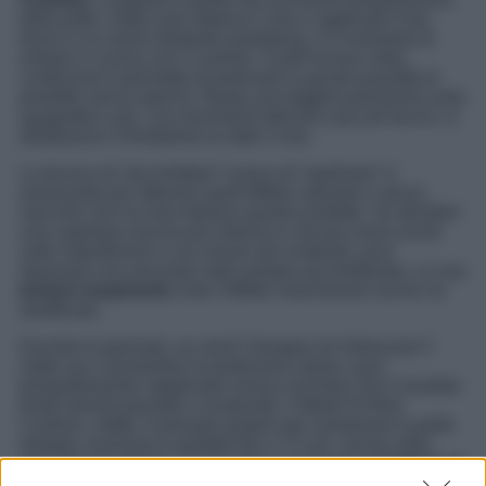
della pelle. Dopo aver deterso il viso e applicato il tuo
tonico e la crema idratante quotidiana, è il momento di
entrare in scena con il cushion. Il puff incluso nella
confezione ti permette di prelevare la giusta quantità di
prodotto senza sprechi. Basta una leggera pressione sulla
spugnetta e poi, con movimenti delicati a piccoli tocchi, si
distribuisce il fondotinta su tutto il viso.
La tecnica di “picchiettare” invece di “spalmare” è
essenziale per ottenere quell’effetto naturale e senza
macchie che ha reso famoso questo prodotto. Se desideri
una copertura ancora più intensa in alcune zone (come
sulle imperfezioni o sui rossori più evidenti), puoi
ripassare una seconda volta sempre picchiettando. La sua
texture traspirante
evita l’effetto mascherone anche se
stratificato.
Durante la giornata, se senti il bisogno di rinfrescare il
make up o aumentare la protezione solare, puoi
tranquillamente riapplicarlo senza rischiare che il risultato
finale diventi pesante o innaturale. Il Mask Fit Red
Cushion, infatti, è pensato proprio per mantenere la pelle
idratata, luminosa e protetta fino a 72 ore, anche nelle
giornate più intense. Grazie alla sua formula
resistente al
sudore e no transfer
, potrai sentirti fresca e impeccabile