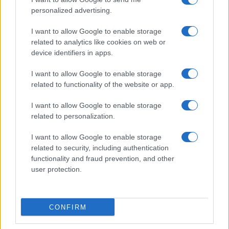
Viaggi
personalized advertising.
Il borgo più spettacolare della
Costa dei Trabocchi conquista
I want to allow Google to enable storage
tutti: tra vicoli, panorami e spiagge
related to analytics like cookies on web or
da sogno
device identifiers in apps.
I want to allow Google to enable storage
Moda
related to functionality of the website or app.
Samira Lui sfoggia il beach
look perfetto per l’estate:
I want to allow Google to enable storage
scoprilo qui!
related to personalization.
I want to allow Google to enable storage
related to security, including authentication
functionality and fraud prevention, and other
user protection.
© – Stylosophy – Anicaflash S.r.l. – P.Iva 01816001000 – Testata
Giornalistica registrata presso il Tribunale ordinario di Roma, n° 111/2022
del 21/07/2022
CONFIRM
Contatti