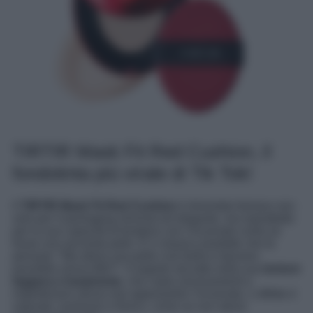
TIRTIR Mask Fit Red Cushion, il
fondotinta più virale di Tik Tok!
Il
TIRTIR Mask Fit Red Cushion
è diventato famoso non
solo per il packaging minimal ed elegante, ma soprattutto
per la sua capacità di fondersi con l’incarnato come se
fosse una seconda pelle. È il classico prodotto che fa
pensare: “Ma allora una pelle così bella è davvero
possibile senza filtri?”. Il segreto sta tutto nella sua
texture
leggera e traspirante
, che copre arrossamenti e
imperfezioni senza mai appesantire l’incarnato. L’effetto è
naturale, luminoso e fresco, come se non stessi