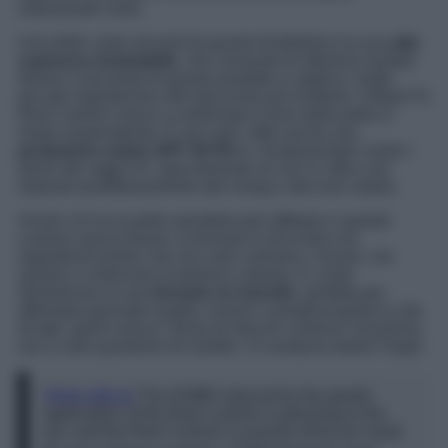
indossando nulla.
Una delle carte vincenti di questo fondotinta è la sua
alta
coprenza modulabile
, che consente di ottenere risultati
diversi a seconda di quanto prodotto si applica. Dalle
piccole imperfezioni alle discromie più evidenti, il Mask Fit
Red Cushion riesce a uniformare il tono della pelle in
modo sorprendente. E non solo: offre anche una
protezione solare SPF 40 PA++
, fondamentale contro i
danni dei raggi UV, specialmente se vivi in città e sei
esposta quotidianamente allo smog e alla luce solare.
Anche chi ha la pelle sensibile può affidarsi a questo
cushion senza timore: la formula è arricchita con
ingredienti lenitivi che non solo calmano i rossori, ma
aiutano a rinforzare la barriera cutanea. E come
dimenticare la sua
formula no transfer
, perfetta per
affrontare giornate lunghe, eventi o semplicemente la vita
di tutti i giorni senza l’ansia di ritocchi continui? Insomma,
non è solo questione di viralità: c’è sostanza dietro l’hype.
@tirtir.official
The ASMR induced by the gentle
application of the Red Cushion is pleasing to the
ear, and the Red Cushion is exactly what you need