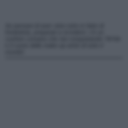
Se pensavi di aver visto tutto in fatto di
fondotinta, preparati a ricrederti: c’è un
cushion coreano che sta conquistando TikTok
e il cuore delle make up artist di tutto il
mondo!