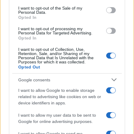
Please note that this website/app uses one or more Google
services and may gather and store information including but
I want to opt-out of the Sale of my
Personal Data.
not limited to your visit or usage behaviour. You may click to
Opted In
grant or deny consent to Google and its third-party tags to
use your data for below specified purposes in below Google
I want to opt-out of processing my
consent section.
Personal Data for Targeted Advertising.
Leggi anche
Opted In
I want to opt-out of Collection, Use,
Retention, Sale, and/or Sharing of my
Personal Data that Is Unrelated with the
Casa
Purposes for which it was collected.
Opted Out
Dove posizionare il divano
secondo il Feng Shui: gli
errori da evitare
Google consents
I want to allow Google to enable storage
related to advertising like cookies on web or
Moda
device identifiers in apps.
Chiara Ferragni, più bella
che mai: al naturale e senza
I want to allow my user data to be sent to
make up VIDEO
Google for online advertising purposes.
I want to allow Google to send me