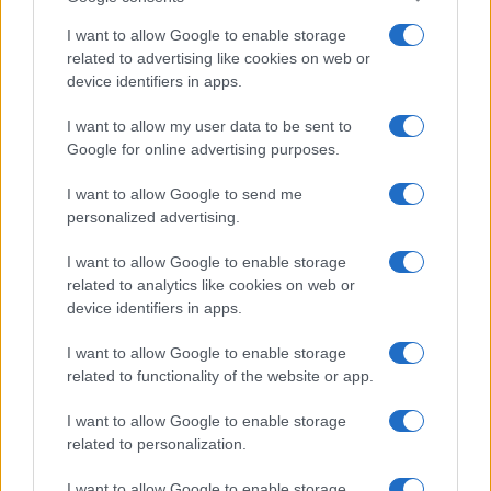
da sogno
I want to allow Google to enable storage
related to advertising like cookies on web or
Moda
device identifiers in apps.
Samira Lui sfoggia il beach
look perfetto per l’estate:
I want to allow my user data to be sent to
scoprilo qui!
Google for online advertising purposes.
I want to allow Google to send me
Bellezza
personalized advertising.
I profumi marini più
I want to allow Google to enable storage
gettonati dell’Estate 2026,
freschi e leggeri
related to analytics like cookies on web or
device identifiers in apps.
I want to allow Google to enable storage
Casa
related to functionality of the website or app.
Lavanda in vaso sana e
rigogliosa: non commettere
I want to allow Google to enable storage
questi 3 errori
related to personalization.
I want to allow Google to enable storage