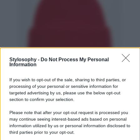
Stylosophy -
Do Not Process My Personal
Information
If you wish to opt-out of the sale, sharing to third parties, or
processing of your personal or sensitive information for
Il berretto in misto alpaca rosso di
& Other Stories
, per
targeted advertising by us, please use the below opt-out
quanto è cozy e caldo, diventerà il vostro alleato di stile
section to confirm your selection.
per tutto il periodo invernale perché non vorrete più
toglierlo. E’ il
beanie
adatto per chi desidera look moderni
Please note that after your opt-out request is processed you
e contemporanei da indossare ovunque: dall’escursione
may continue seeing interest-based ads based on personal
fuori porta fino alle strade della città. Si abbina
divinamente a bomberini, baggy jeans e sneakers ma
information utilized by us or personal information disclosed to
anche ad anfibi e teddy coat.
third parties prior to your opt-out.