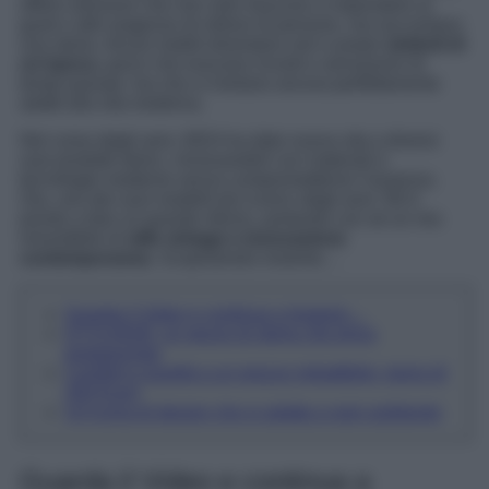
offrire soluzioni che non solo riescono a rispondere ai
gusti e alle esigenze di milioni di persone, ma raccontano
una storia. Alcuni mobili diventano veri e propri
simboli di
un’epoca
, pezzi che evocano ricordi e sensazioni di
tempi passati, ma che si rivelano ancora perfettamente
adatti alla vita moderna.
Nel corso degli anni, IKEA ha dato nuova vita a diversi
suoi prodotti storici, rinnovandoli con materiali e
tecnologie moderne senza comprometterne l’essenza.
Ora, uno dei suoi modelli più iconici degli anni ’60 è
pronto a fare un grande ritorno, portando con sé un mix
irresistibile di
stile vintage e innovazione
contemporanea
. Scopriamolo insieme…
Guarda il Video e continua a leggere…
DYVLINGE: un pezzo di storia che torna
protagonista
Comfort e qualità a un prezzo imbattibile: meno di
200 Euro!
Un’icona di design che si adatta a ogni ambiente
Guarda il Video e continua a