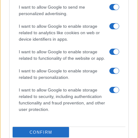
I want to allow Google to send me
Bellezza
personalized advertising.
I profumi marini più
I want to allow Google to enable storage
gettonati dell’Estate 2026,
freschi e leggeri
related to analytics like cookies on web or
device identifiers in apps.
I want to allow Google to enable storage
Casa
related to functionality of the website or app.
Lavanda in vaso sana e
rigogliosa: non commettere
I want to allow Google to enable storage
questi 3 errori
related to personalization.
I want to allow Google to enable storage
related to security, including authentication
functionality and fraud prevention, and other
user protection.
© – Stylosophy – Anicaflash S.r.l. – P.Iva 01816001000 – Testata
Giornalistica registrata presso il Tribunale ordinario di Roma, n° 111/2022
del 21/07/2022
CONFIRM
Contatti