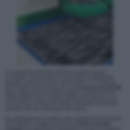
La capacità di proporre prodotti di qualità a prezzi
accessibili, ha reso IKEA un vero punto di riferimento
quando si parla di Design “democratico”. E la Poltrona
DYVLINGE non fa eccezione: con
un prezzo di soli 199
euro
, rappresenta una delle migliori occasioni per chi
vuole rendere unico l’interior design della propria casa
con un pezzo dal fascino vintage, durevole in termini di
qualità e che non costi però una fortuna.
Ma soffermiamoci un attimo sulle caratteristiche tecniche.
DYVLINGE è caratterizzata da una
base in acciaio
cromato
che garantisce robustezza e un tocco moderno.