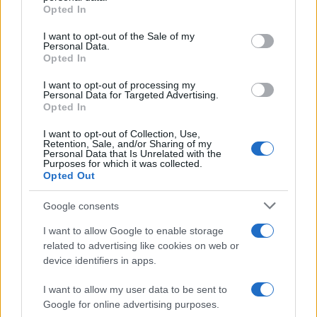
Opted In
Please note that this website/app uses one or more Google
services and may gather and store information including but
I want to opt-out of the Sale of my
Personal Data.
not limited to your visit or usage behaviour. You may click to
Opted In
grant or deny consent to Google and its third-party tags to
use your data for below specified purposes in below Google
I want to opt-out of processing my
consent section.
Personal Data for Targeted Advertising.
Leggi anche
Opted In
I want to opt-out of Collection, Use,
Retention, Sale, and/or Sharing of my
Viaggi
Personal Data that Is Unrelated with the
Purposes for which it was collected.
Il borgo più spettacolare della
Opted Out
Costa dei Trabocchi conquista
tutti: tra vicoli, panorami e spiagge
Google consents
da sogno
I want to allow Google to enable storage
related to advertising like cookies on web or
Moda
device identifiers in apps.
Samira Lui sfoggia il beach
look perfetto per l’estate:
I want to allow my user data to be sent to
scoprilo qui!
Google for online advertising purposes.