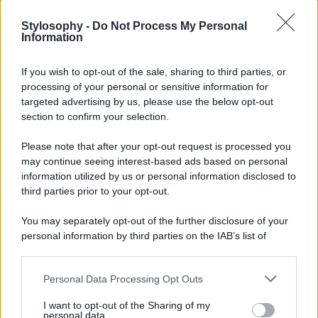
alla stanza, mentre il
verde
e il
nero
offrono alternative
più discrete e sofisticate.
Stylosophy -
Do Not Process My Personal
Grazie alla sua base girevole e alla sua imbottitura
Information
confortevole, la DYVLINGE è ideale sia per un angolo
lettura che per un ambiente di lavoro creativo. La sua
If you wish to opt-out of the sale, sharing to third parties, or
versatilità la rende adatta a molteplici utilizzi, dimostrando
processing of your personal or sensitive information for
che
il buon design non ha tempo e non conosce
confini
.
targeted advertising by us, please use the below opt-out
section to confirm your selection.
IKEA ha ancora una volta confermato il suo talento nel
riportare alla luce icone del passato
rendendole adatte
Please note that after your opt-out request is processed you
alla vita moderna. Con DYVLINGE, il marchio svedese
may continue seeing interest-based ads based on personal
non solo celebra la propria storia, ma offre anche agli
appassionati di arredamento la possibilità di possedere
information utilized by us or personal information disclosed to
un pezzo di design iconico a un prezzo accessibile!
third parties prior to your opt-out.
You may separately opt-out of the further disclosure of your
personal information by third parties on the IAB’s list of
downstream participants.
Personal Data Processing Opt Outs
This information may also be disclosed by us to third parties
on the IAB’s List of Downstream Participants that may further
I want to opt-out of the Sharing of my
disclose it to other third parties.
personal data.