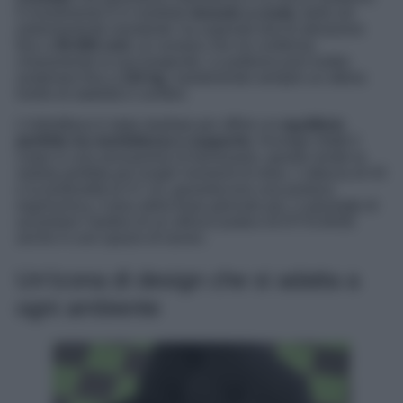
Il rivestimento è in morbido
tessuto a coste
, bello ed
estremamente resistente: ha superato test di abrasione
fino a
50.000 cicli
, un numero che ne conferma
chiaramente la sua longevità. La poltrona può inoltre
sostenere fino a
110 kg
, mantenendo sempre un ottimo
livello di stabilità e comfort.
L’imbottitura è stata studiata per offrire un
equilibrio
perfetto tra morbidezza e supporto
. Avvolge infatti il
corpo in una sensazione di benessere, questo rende la
seduta perfetta per lunghi momenti di relax. L’altezza di 43
e la profondità di 47 cm, garantiscono una postura
ergonomica, il plus della base girevole poi, ci permette di
azzardare l’ipotesi di un utilizzo pratico di DYVLINGE
anche in uno spazio di lavoro.
Un’icona di design che si adatta a
ogni ambiente