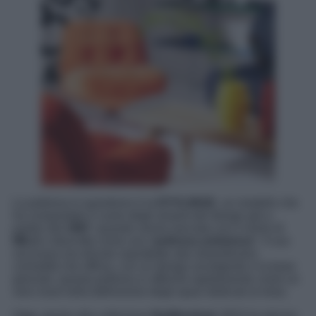
La poltrona in questione è la
DYVLINGE
, un modello che
ha conquistato il cuore degli amanti del design già a
partire dal
1967
, quando venne lanciata con il nome di
MILA
e descritta come una “
poltrona antistress
“. Il suo
successo era dovuto soprattutto alla straordinaria
comodità che offriva, con un design avvolgente e la base
girevole, questa poltrona si affermò rapidamente come un
vero must nella definizione degli spazi dedicati al relax.
Oggi, grazie alla collezione
Nytillverkad
, IKEA ha deciso