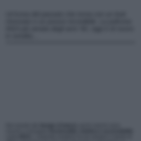
Un’icona del passato che torna con un look
rinnovato e un prezzo incredibile. La poltrona
IKEA più amata degli anni ’60, oggi è di nuovo
in vendita…
Nel mondo del
design d’interni
, pochi marchi sono
riusciti a coniugare
funzionalità, estetica e accessibilità
come
IKEA
. L’azienda svedese ha da sempre il merito di