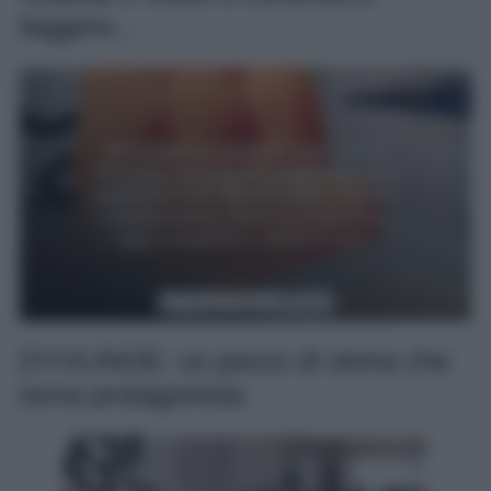
leggere…
DYVLINGE: un pezzo di storia che
torna protagonista