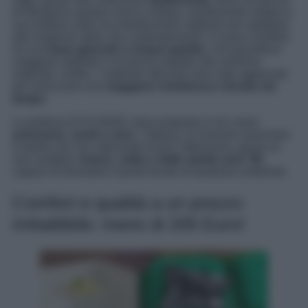
di riproporre questa iconica seduta, mantenendo intatta la
sua estetica retrò ma introducendo migliorie per adattarla
alle esigenze della vita contemporanea. Il nuovo modello
ha una
base girevole a cinque gambe
, che garantisce
maggiore stabilità e sicurezza rispetto alla versione
originale. Inoltre, i materiali utilizzati sono stati aggiornati
per assicurare una
maggiore resistenza e durata nel
tempo
.
La poltrona DYVLINGE viene proposta in tre colori:
arancione, verde e nero
. Tuttavia, la versione arancione
è quella che sta catturando di più l’attenzione, grazie al
suo carattere
vivace, caldo e dallo spirito anni ’60
,
capace di diventare il punto focale di qualsiasi ambiente.
Comfort e qualità a un prezzo
imbattibile: meno di 200 Euro!