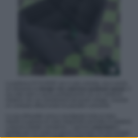
La poltrona DYVLINGE non è solo comoda, ma è anche
un elemento di
design che valorizza qualsiasi spazio
. Il
suo stile retrò si sposa perfettamente sia con ambienti
moderni che con arredamenti dal gusto vintage, creando
un contrasto affascinante tra passato e presente.
La sua silhouette curva e avvolgente invita al relax,
mentre la gamma di colori disponibili permette di adattarla
a diverse palette cromatiche. L’opzione
arancione
è
perfetta per chi vuole un pezzo d’accento che dia energia