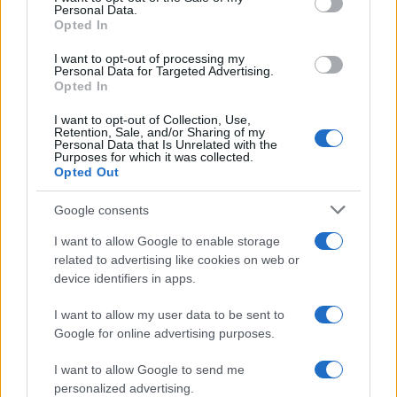
Personal Data.
not limited to your visit or usage behaviour. You may click to
Opted In
grant or deny consent to Google and its third-party tags to
use your data for below specified purposes in below Google
I want to opt-out of processing my
consent section.
Personal Data for Targeted Advertising.
Leggi anche
Opted In
I want to opt-out of Collection, Use,
Retention, Sale, and/or Sharing of my
Personal Data that Is Unrelated with the
Casa
Purposes for which it was collected.
Opted Out
Dove posizionare il divano
secondo il Feng Shui: gli
errori da evitare
Google consents
I want to allow Google to enable storage
related to advertising like cookies on web or
Moda
device identifiers in apps.
Chiara Ferragni, più bella
che mai: al naturale e senza
I want to allow my user data to be sent to
make up VIDEO
Google for online advertising purposes.
I want to allow Google to send me
Viaggi
personalized advertising.