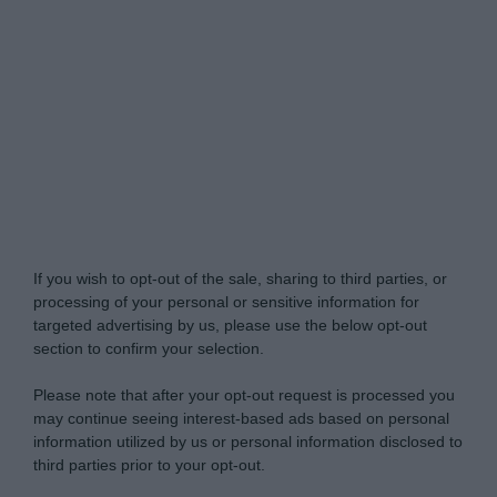
Stylosophy -
Do Not Process My Personal
Information
If you wish to opt-out of the sale, sharing to third parties, or
processing of your personal or sensitive information for
targeted advertising by us, please use the below opt-out
section to confirm your selection.
Please note that after your opt-out request is processed you
may continue seeing interest-based ads based on personal
information utilized by us or personal information disclosed to
third parties prior to your opt-out.