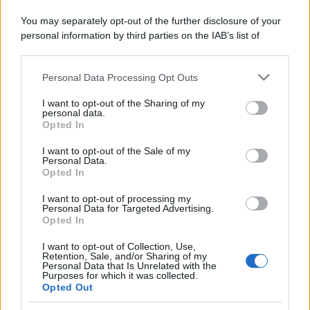
You may separately opt-out of the further disclosure of your
personal information by third parties on the IAB’s list of
downstream participants.
Personal Data Processing Opt Outs
This information may also be disclosed by us to third parties
on the IAB’s List of Downstream Participants that may further
I want to opt-out of the Sharing of my
disclose it to other third parties.
personal data.
Opted In
Please note that this website/app uses one or more Google
services and may gather and store information including but
I want to opt-out of the Sale of my
Personal Data.
not limited to your visit or usage behaviour. You may click to
Opted In
grant or deny consent to Google and its third-party tags to
use your data for below specified purposes in below Google
I want to opt-out of processing my
consent section.
Personal Data for Targeted Advertising.
Opted In
I want to opt-out of Collection, Use,
Retention, Sale, and/or Sharing of my
Personal Data that Is Unrelated with the
Purposes for which it was collected.
Opted Out