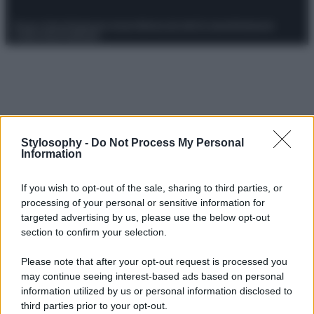
Privacy Policy
Preferenze privacy
Mappa del sito
Chi siamo
Redazione
Codice Etico
Pubblicità
Stylosophy -
Do Not Process My Personal
Information
If you wish to opt-out of the sale, sharing to third parties, or
processing of your personal or sensitive information for
targeted advertising by us, please use the below opt-out
section to confirm your selection.
Please note that after your opt-out request is processed you
may continue seeing interest-based ads based on personal
information utilized by us or personal information disclosed to
third parties prior to your opt-out.