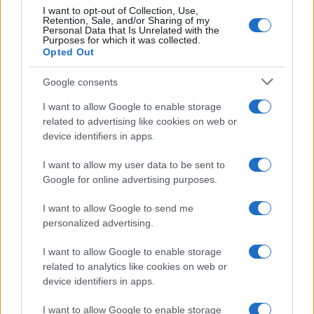
I want to opt-out of Collection, Use,
Retention, Sale, and/or Sharing of my
Viaggi
Personal Data that Is Unrelated with the
Purposes for which it was collected.
Il borgo più spettacolare della
Opted Out
Costa dei Trabocchi conquista
tutti: tra vicoli, panorami e spiagge
Google consents
da sogno
I want to allow Google to enable storage
related to advertising like cookies on web or
Moda
device identifiers in apps.
Samira Lui sfoggia il beach
look perfetto per l’estate:
I want to allow my user data to be sent to
scoprilo qui!
Google for online advertising purposes.
I want to allow Google to send me
Bellezza
personalized advertising.
I profumi marini più
I want to allow Google to enable storage
gettonati dell’Estate 2026,
freschi e leggeri
related to analytics like cookies on web or
device identifiers in apps.
I want to allow Google to enable storage
Casa