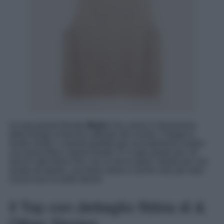
Un top questo firmato
Motivi
che unisce il dinamismo
delle frange al fascino raffinato del ricamo. Il beige lo
rende neutro, e quindi perfetto per accostamenti creativi
con jeans flare o gonne fluide. È il capo giusto per chi
ama lo stile boho-chic con un tocco glam, ideale per una
serata all’aperto, una festa estiva o anche solo per dare
nuova luce al solito denim.
Il Top con dettaglio fibbia di &