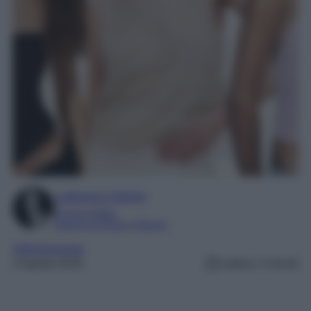
Ludovica Cimino
Content Editor
Esperta di Moda e Beauty
Abbigliamento
2 Agosto 2025
Lettura: 4 minuti