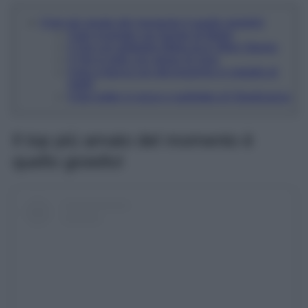
Il top più amato del momento è quello gioiello!
Il top ricamato con frange di Motivi
Il Top con dettaglio fibbia di & Other Stories
Il Top in tulle con strass di Zara
Il top a fascia con decorazione in metallo di
H&M
Il top halter in pizzo e paillettes di Stradivarius
Il top più amato del momento è
quello gioiello!