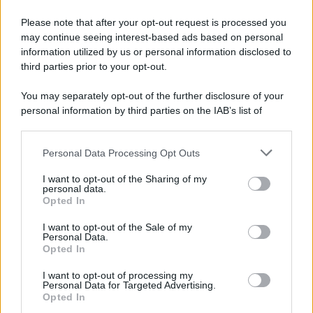
scoperta di Stradivarius. Un capo impreziosito da dettagli
in pizzo e brillantini. Il fondo è leggermente trasparente,
Please note that after your opt-out request is processed you
mentre il busto è foderato tono su tono per una coprenza
may continue seeing interest-based ads based on personal
discreta. Femminile e scintillante, è quel pezzo perfetto da
abbinare a pantaloni larghi o gonne midi dal mood senza
information utilized by us or personal information disclosed to
sforzo per un look vacanziero super cool.
third parties prior to your opt-out.
You may separately opt-out of the further disclosure of your
personal information by third parties on the IAB’s list of
downstream participants.
Personal Data Processing Opt Outs
This information may also be disclosed by us to third parties
on the IAB’s List of Downstream Participants that may further
I want to opt-out of the Sharing of my
disclose it to other third parties.
personal data.
Opted In
Please note that this website/app uses one or more Google
services and may gather and store information including but
I want to opt-out of the Sale of my
Personal Data.
not limited to your visit or usage behaviour. You may click to
Opted In
grant or deny consent to Google and its third-party tags to
use your data for below specified purposes in below Google
I want to opt-out of processing my
consent section.
Personal Data for Targeted Advertising.
Leggi anche
Opted In