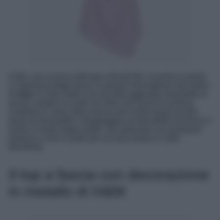
Il lilla, una nuance delicata e femminile, incontra la grinta
e l’opulenza degli strass in questo meraviglioso top estivo
di
Zara
. Il collo halter con laccetto aggiunge sensualità al
pezzp, mentre lo scollo sul retro che lascia la schiena
scoperta è l’asso nella manica per eventi serali ad alto
tasso di sensualità. Il drappeggio sul décolleté incornicia il
busto in modo impeccabile. Da indossare con pantaloni
palazzo o mini in pelle per un look audace e ultra
femminile.
Il top a fascia con decorazione
in metallo di H&M