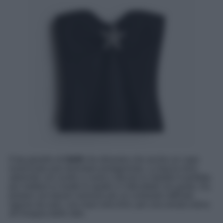
Il top gioiello di
H&M
che dimostra che anche un capo
essenziale può diventare protagonista. La fascia nera
aderente con scollo a cuore e decoro in metallo è perfetta
per mettere in risalto le spalle e il décolleté con gusto. Da
portare con blazer oversize per un contrasto raffinato
oppure da solo, con maxi orecchini, per una serata estiva
all’insegna dello stile.