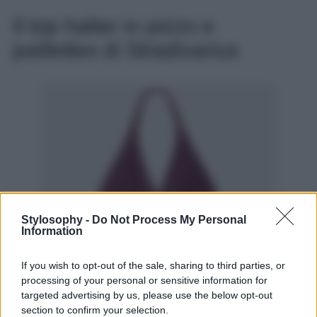
Il top halter in pizzo e
paillettes di Stradivarius
Stylosophy -
Do Not Process My Personal
Information
If you wish to opt-out of the sale, sharing to third parties, or
processing of your personal or sensitive information for
E chiudiamo la nostra splendida selezione con questo
targeted advertising by us, please use the below opt-out
delizioso top halter bordeaux con scollo a V e schiena
section to confirm your selection.