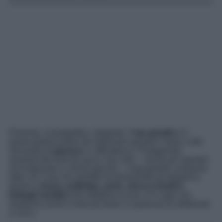
Prezioso, scenografico, elegante: il
top gioiello
è il
passe-partout estivo da indossare quando il dress code
necessita di
glamour
e raffinatezza. Protagonista
assoluto dei look da sera e non solo – anche per aperitivi
sul lungomare e eventi speciali – il top gioiello conquista
tutte con il suo mix perfetto tra femminilità ed eleganza,
grazie a
strass, paillettes, perle, micro-cristalli e
dettagli metallici
che riflettono la luce. È il capo che
trasforma anche il look più basic in qualcosa di sofisticato
e unico.