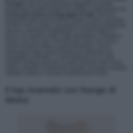
Ferragni
, che ha recentemente sfoggiato un bustier
tempestato di pietre firmato Ashi Studio, confermando che
la luce può essere un linguaggio di stile
. Anche le
passerelle delle recenti fashion week lo hanno celebrato:
da New York a Parigi, il top gioiello è tornato protagonista,
spesso e volentieri reinterpretato in chiave lingerie, a
fascia, con spalline sottili e tagli asimmetrici. A dettare il
passo, non sono solo i brand di alta moda, ma anche i
marchi di fascia media e quelli fast fashion, che ne
propongono oggi varianti sempre più sofisticate ma
soprattutto accessibili. La vera domanda ora è: quali
modelli meritano davvero un posto speciale nella nostra
cabina armadio? Scopriamoli insieme, tra frange ricamate,
dettagli scultorei e cascate di brillantissimi strass.
Il top ricamato con frange di
Motivi