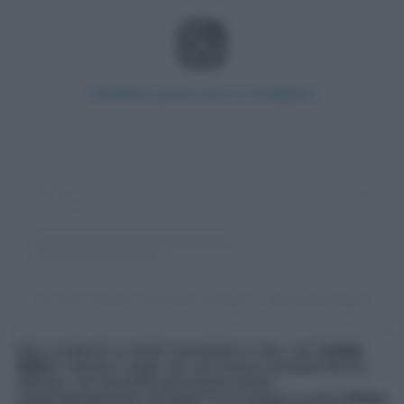
Visualizza questo post su Instagram
Un post condiviso da Chiara Ferragni ✨ (@chiaraferragni)
Non si tratta di un trend nuovissimo è vero, ma l’
estate
2025
lo riporta in auge con una nuova consapevolezza
stilistica: ciò che brilla può essere anche
sorprendentemente versatile! Ce lo insegna anche
Chiara