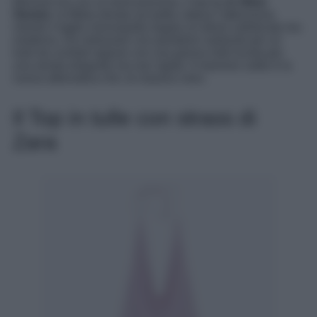
Minimal ma con un twist prezioso, il top by
& Other
Stories
: la fibbia dorata sul petto cattura l’attenzione,
mentre il taglio monospalla regala un’allure sofisticata ma
moderna. Da indossare con pantaloni sartoriali per un
look da cocktail oppure con una gonna midi lucida per
una serata elegante ma non rigida. Il marrone caldo è la
nuova alternativa chic al classico nero.
Il Top in tulle con strass di
Zara