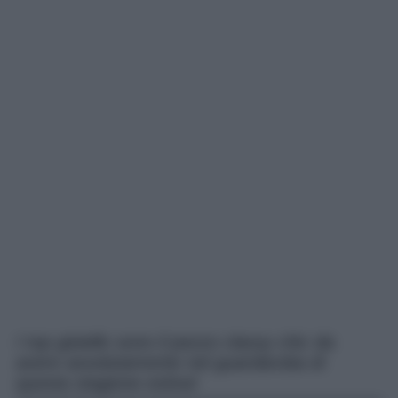
I top gioiello sono il pezzo classy chic da
avere assolutamente nel guardaroba di
questa stagione estiva!