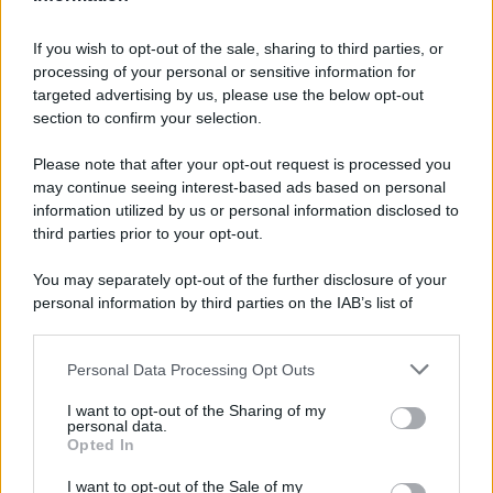
If you wish to opt-out of the sale, sharing to third parties, or
processing of your personal or sensitive information for
targeted advertising by us, please use the below opt-out
section to confirm your selection.
Please note that after your opt-out request is processed you
may continue seeing interest-based ads based on personal
Sunkiss Remedy Crema gel rimpolpante,
information utilized by us or personal information disclosed to
Glowery, acquistabile su Sephora
third parties prior to your opt-out.
You may separately opt-out of the further disclosure of your
personal information by third parties on the IAB’s list of
downstream participants.
Personal Data Processing Opt Outs
This information may also be disclosed by us to third parties
on the IAB’s List of Downstream Participants that may further
I want to opt-out of the Sharing of my
disclose it to other third parties.
personal data.
Opted In
Please note that this website/app uses one or more Google
services and may gather and store information including but
I want to opt-out of the Sale of my