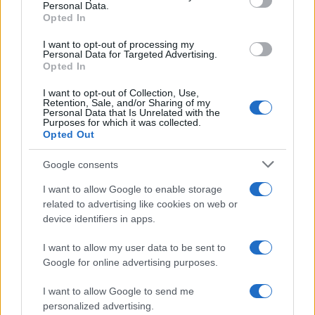
Personal Data.
not limited to your visit or usage behaviour. You may click to
Opted In
grant or deny consent to Google and its third-party tags to
use your data for below specified purposes in below Google
I want to opt-out of processing my
consent section.
Personal Data for Targeted Advertising.
Leggi anche
Opted In
I want to opt-out of Collection, Use,
Retention, Sale, and/or Sharing of my
Viaggi
Personal Data that Is Unrelated with the
Purposes for which it was collected.
Il borgo più spettacolare della
Opted Out
Costa dei Trabocchi conquista
tutti: tra vicoli, panorami e spiagge
Google consents
da sogno
I want to allow Google to enable storage
related to advertising like cookies on web or
Moda
device identifiers in apps.
Samira Lui sfoggia il beach
look perfetto per l’estate:
I want to allow my user data to be sent to
scoprilo qui!
Google for online advertising purposes.
I want to allow Google to send me
Bellezza
personalized advertising.