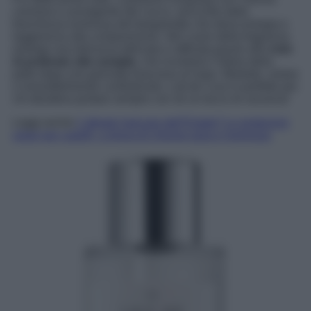
cremoso e avvolgente del cocco, arricchito dalla
freschezza luminosa del bergamotto che dona energia e
leggerezza alla composizione. Nel cuore della fragranza
emerge una dolcezza delicata e raffinata grazie alle
note
di pralinato alla vaniglia
, che ricordano l’odore della
pelle dopo una giornata trascorsa al mare. Morbido, solare
e irresistibilmente confortevole, Lait de Coco è perfetto per
chi desidera portare sempre con sé un tocco di vacanza!
Leggi anche
L’alleato haircare dell’Estate? Le protezioni
solari per capelli, a prova di chioma sana e luminosa