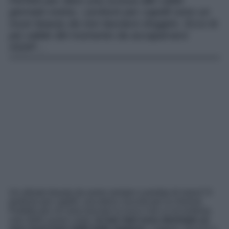
Perfetti per dare una scossa alle calde
giornate estive, i profumi per capelli sono un
must beauty da non lasciarsi sfuggire. Ecco le
più valide del momento da accaparrarsi
ASAP…
Un alleato beauty da avere sempre a portata di mano? Il
profumo per capelli, una dolce coccola per la chioma!
Perfetto per chi ama lasciare la scia e non si accontenta
solo delle acque corpo,
le hair mist sono diventate un