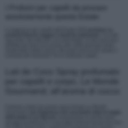
I Profumi per capelli da provare
assolutamente questa Estate
Le fragranze per capelli dell’Estate 2026
puntano su
profumi freschi, leggeri e facili da indossare
. Tra note
agrumate, fiori delicati e accordi fruttati, le hair mist sono
perfette per dare una scossa alle calde giornate estive,
rendendole subito uniche. Ma quali sono le più amate e
richieste del momento? Ve le sveliamo subito…
Lait de Coco Spray profumato
per capelli e corpo, Le Monde
Gourmand; all’aroma di cocco
Partiamo subito da questo spray firmato Le Monde
Gourmand,
una fragranza che racchiude tutta la magia
dell’estate in un flacone,
trasportando la mente verso
spiagge paradisiache e paesaggi tropicali baciati dal sole.
Fin dalle prime note, il profumo conquista con l’aroma