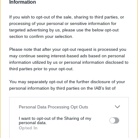
Information
If you wish to opt-out of the sale, sharing to third parties, or
processing of your personal or sensitive information for
targeted advertising by us, please use the below opt-out
section to confirm your selection.
Please note that after your opt-out request is processed you
may continue seeing interest-based ads based on personal
Fragrance Mist Santorini, Ouai, acquistabile su
information utilized by us or personal information disclosed to
Sephora
third parties prior to your opt-out.
You may separately opt-out of the further disclosure of your
personal information by third parties on the IAB’s list of
downstream participants.
Personal Data Processing Opt Outs
This information may also be disclosed by us to third parties
on the IAB’s List of Downstream Participants that may further
I want to opt-out of the Sharing of my
disclose it to other third parties.
personal data.
Opted In
Please note that this website/app uses one or more Google
services and may gather and store information including but