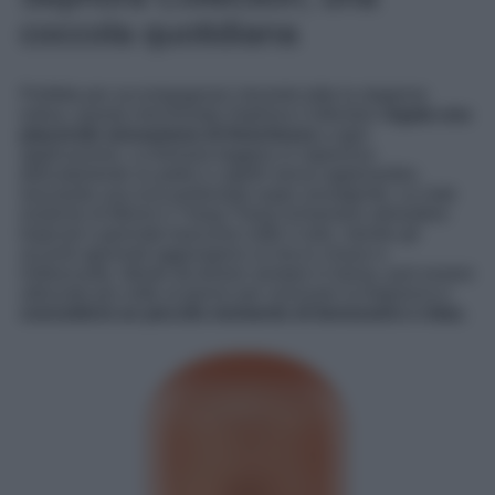
coccola quotidiana
Perfetta per accompagnarci durante tutta la stagione
estiva, questa mist firmata Sephora Collection
regala una
piacevole sensazione di freschezza
a ogni
applicazione. La formula leggera si vaporizza
delicatamente su pelle e capelli senza appesantire,
lasciando una scia profumata super avvolgente. Le note
esotiche di Monoi e Ylang-Ylang richiamano atmosfere
tropicali e giornate trascorse sotto il sole, mentre gli
accenti agrumati aggiungono un tocco vivace e
rinfrescante. Ideale da tenere sempre in borsa, può essere
utilizzata più volte al giorno per ravvivare la fragranza e
concedersi un piccolo momento di benessere e relax.