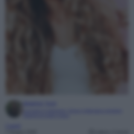
Beatrice Tursi
Laureata in traduzione, lingue e letterature straniere
Esperta di moda e lusso
Capelli
7 Giugno 2026
Lettura: 4 minuti