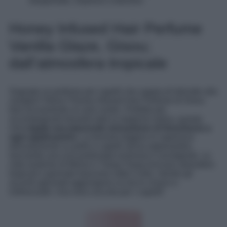
bergamotto, Sephora Collection
Honey Infused Hair Perfume
Vanilla Glaze, Gisou;
dall’atmosfera tropicale
Sognate un profumo per capelli che sappia di dolcetto alla
vaniglia? Allora l’Honey Infused Hair Perfume di Gisou
farà sicuramente al caso vostro. Perfetta per
accompagnarti durante tutta la stagione estiva, questa
mist
regala una piacevole sensazione di freschezza a
ogni applicazione
. La formula leggera si vaporizza
delicatamente su pelle e capelli senza appesantire,
lasciando una scia profumata luminosa e avvolgente. Le
note esotiche di Monoi e Ylang-Ylang evocano atmosfere
tropicali e giornate trascorse sotto il sole, mentre gli
accenti agrumati aggiungono un tocco vivace e
rinfrescante. Una vera coccola per i capelli!