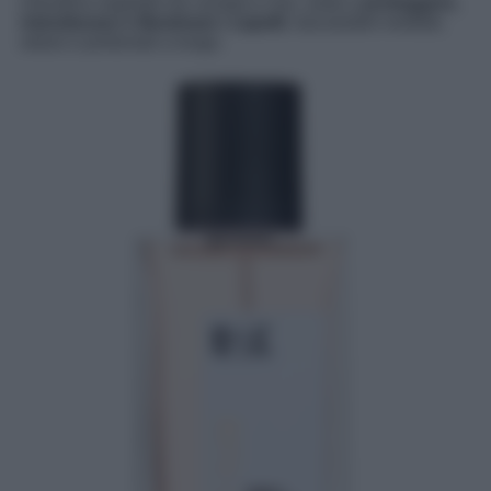
cheratina vegetale da canapa e riso, aiuta a
proteggere,
ristrutturare e illuminare i capelli
, lasciandoli morbidi,
setosi e profumati a lungo.