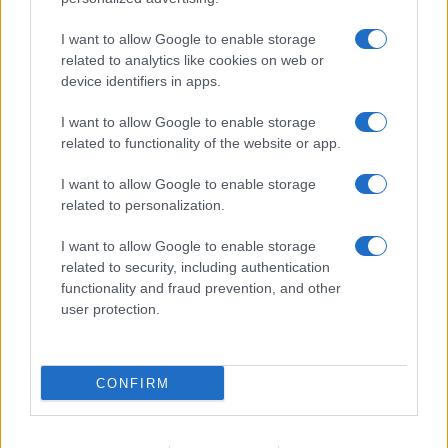
Samira Lui sfoggia il beach
I want to allow Google to enable storage
look perfetto per l’estate:
scoprilo qui!
related to analytics like cookies on web or
device identifiers in apps.
I want to allow Google to enable storage
Bellezza
related to functionality of the website or app.
I profumi marini più
gettonati dell’Estate 2026,
I want to allow Google to enable storage
freschi e leggeri
related to personalization.
I want to allow Google to enable storage
related to security, including authentication
functionality and fraud prevention, and other
user protection.
© – Stylosophy – Anicaflash S.r.l. – P.Iva 01816001000 – Testata
Giornalistica registrata presso il Tribunale ordinario di Roma, n° 111/2022
del 21/07/2022
CONFIRM
Contatti