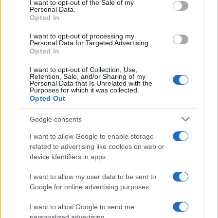
I want to opt-out of the Sale of my
Personal Data.
not limited to your visit or usage behaviour. You may click to
Opted In
grant or deny consent to Google and its third-party tags to
use your data for below specified purposes in below Google
I want to opt-out of processing my
consent section.
Personal Data for Targeted Advertising.
Leggi anche
Opted In
I want to opt-out of Collection, Use,
Retention, Sale, and/or Sharing of my
Personal Data that Is Unrelated with the
Moda
Purposes for which it was collected.
Opted Out
Chiara Ferragni, più bella
che mai: al naturale e senza
make up VIDEO
Google consents
I want to allow Google to enable storage
related to advertising like cookies on web or
Viaggi
device identifiers in apps.
Il borgo più spettacolare della
Costa dei Trabocchi conquista
I want to allow my user data to be sent to
tutti: tra vicoli, panorami e spiagge
da sogno
Google for online advertising purposes.
I want to allow Google to send me
Moda
personalized advertising.