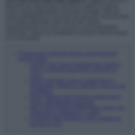
vero must have della bella stagione.
Leggere, fresche e
piacevoli da vaporizzare, donano ai capelli un aroma
unico, senza appesantire o rovinare la piega. Oltre ad
essere perfette per le occasioni più speciali, sono pensate
per essere indossate nella vita di tutti i giorni,
rappresentando una vera coccola a cui è impossibile
rinunciare, capace di completare la propria routine beauty
in un solo gesto.
I Profumi per capelli da provare assolutamente
questa Estate
Lait de Coco Spray profumato per capelli e
corpo, Le Monde Gourmand; all’aroma di
cocco
Spray profumato corpo e capelli Monoi +
bergamotto, Sephora Collection; una coccola
quotidiana
Honey Infused Hair Perfume Vanilla Glaze,
Gisou; dall’atmosfera tropicale
Miss’t Flow Orchid & White Musk, Mulac; per
proteggere e ristrutturare i capelli
Fragrance Mist Santorini, Ouai; perfetta per
lasciare la scia