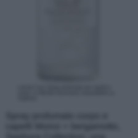
Lait de Coco Spray profumato per capelli e
corpo, Le Monde Gourmand, acquistabile su
Sephora
Spray profumato corpo e
capelli Monoi + bergamotto,
Sephora Collection; una