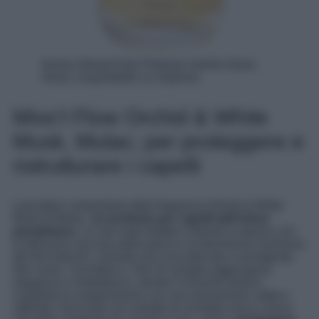
Honey Infused Hair Perfume Vanilla Glaze,
Gisou, acquistabile su Sephora
Miss’t Flow Orchid & White
Musk, Mulac; per proteggere e
ristrutturare i capelli
Lasciatevi conquistare dalla fragranza Orchid & White
Musk di Mulac,
un profumo per capelli dall’odore
paradisiaco.
Le sue note fruttate e floreali si aprono con
la dolcezza succosa della pesca e la freschezza luminosa
dei fiori bianchi, creando una scia delicata e avvolgente.
Nel cuore, l’orchidea e i fiori di vaniglia aggiungono
eleganza e morbidezza, mentre il muschio bianco
completa la composizione con una sensazione calda e
raffinata. Arricchita con estratto di orchidea rosa e micro-