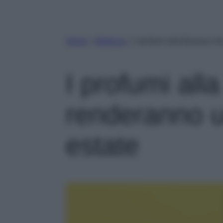
Home
»
Bellezza
»
I profumi alla Banana ch
I profumi al
renderanno u
estate