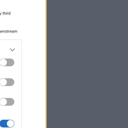
 third
Downstream
er and store
to grant or
ed purposes