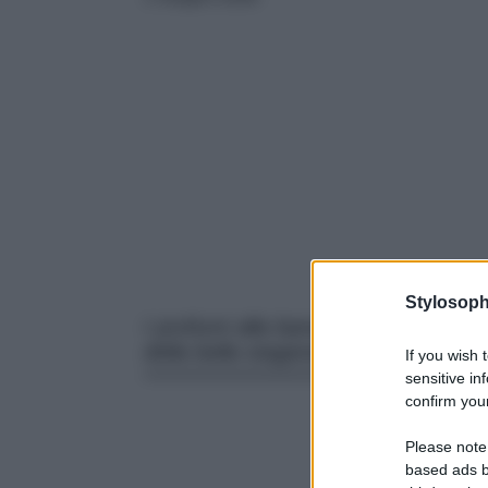
Stylosoph
I profumi alla banana sono il must h
della bella stagione. Ecco i più bu
If you wish 
sensitive in
confirm your
Please note
based ads b