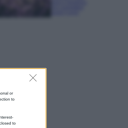
sana e rigogliosa:
non commettere
questi 3 errori
sonal or
ection to
nterest-
closed to