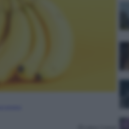
ure straniere
Lettura: 5 minuti