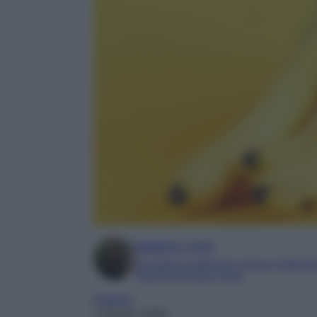
Beatrice Tursi
Laureata in traduzione, lingue e letterat
Esperta di moda e lusso
Profumi
1 Giugno 2026