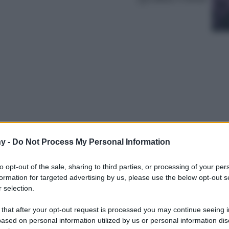
y -
Do Not Process My Personal Information
ave dell’Estate, un inno alla spensieratezza
oni da non perdere…
to opt-out of the sale, sharing to third parties, or processing of your per
formation for targeted advertising by us, please use the below opt-out s
 selection.
 that after your opt-out request is processed you may continue seeing i
ased on personal information utilized by us or personal information dis