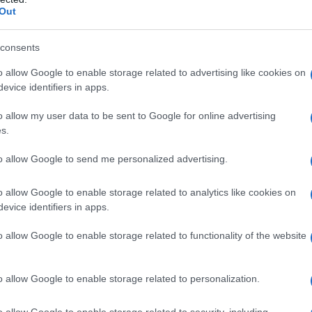
Federico Cantelli; da indossare in ogni momento della
Out
rfum, Salum; una fragranza sensuale e persistente
consents
o allow Google to enable storage related to advertising like cookies on
a più validi dell’Estate
evice identifiers in apps.
o allow my user data to be sent to Google for online advertising
s.
to allow Google to send me personalized advertising.
 alla banana nel corso del tempo
sono stati declinati in
a della banana tocchi floreali, vanigliati, muschiati o
ono più sofisticata. Il risultato? Profumi moderni,
o allow Google to enable storage related to analytics like cookies on
no che per la sera. Se siete in cerca di idee, ecco a voi 5
evice identifiers in apps.
nte…
o allow Google to enable storage related to functionality of the website
 Parfum, Le Monde Gourmand;
o allow Google to enable storage related to personalization.
onde Gourmand,
un inno alla dolcezza e alla
o allow Google to enable storage related to security, including