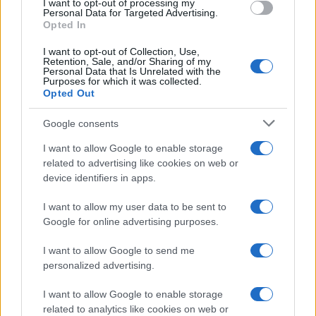
I want to opt-out of processing my
consent section.
Personal Data for Targeted Advertising.
Leggi anche
Opted In
I want to opt-out of Collection, Use,
Retention, Sale, and/or Sharing of my
Viaggi
Personal Data that Is Unrelated with the
Purposes for which it was collected.
Il borgo più spettacolare della
Opted Out
Costa dei Trabocchi conquista
tutti: tra vicoli, panorami e spiagge
Google consents
da sogno
I want to allow Google to enable storage
related to advertising like cookies on web or
Moda
device identifiers in apps.
Samira Lui sfoggia il beach
look perfetto per l’estate:
I want to allow my user data to be sent to
scoprilo qui!
Google for online advertising purposes.
I want to allow Google to send me
Bellezza
personalized advertising.
I profumi marini più
I want to allow Google to enable storage
gettonati dell’Estate 2026,
freschi e leggeri
related to analytics like cookies on web or