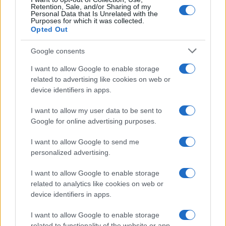
Retention, Sale, and/or Sharing of my
Personal Data that Is Unrelated with the
Casa
Purposes for which it was collected.
Opted Out
Dove posizionare il divano
secondo il Feng Shui: gli
errori da evitare
Google consents
I want to allow Google to enable storage
related to advertising like cookies on web or
Moda
device identifiers in apps.
Chiara Ferragni, più bella
che mai: al naturale e senza
I want to allow my user data to be sent to
make up VIDEO
Google for online advertising purposes.
I want to allow Google to send me
Viaggi
personalized advertising.
Il borgo più spettacolare della
Costa dei Trabocchi conquista
I want to allow Google to enable storage
tutti: tra vicoli, panorami e spiagge
related to analytics like cookies on web or
da sogno
device identifiers in apps.
I want to allow Google to enable storage
Moda
related to functionality of the website or app.