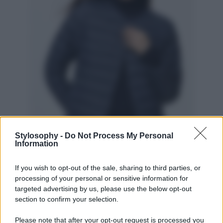
Stylosophy -
Do Not Process My Personal
Information
Chiuduamo con questo
piumino leggero
di
Uniqlo
tanto
If you wish to opt-out of the sale, sharing to third parties, or
amato. Il motivo? Si tratta di un piumino di alta qualità,
caldo e leggero. Un guscio morbido, leggermente
processing of your personal or sensitive information for
imbottito con piuma d’oca per un comfort incredibile e
targeted advertising by us, please use the below opt-out
avvolgente…come una nuvola! La particolarità che lo
section to confirm your selection.
rende unico è sicuramente il colletto regolabile che
consente di creare un girocollo o uno scollo a V. Il tessuto
Please note that after your opt-out request is processed you
che lo compone è, inoltre, trattato con materiale