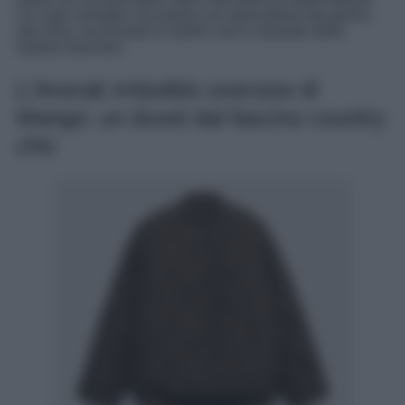
Un capo versatile che passa con disinvoltura dal giorno
alla sera, incarnando lo spirito cool e rilassato della
maison francese.
L’Anorak imbottito oversize di
Mango; un duvet dal fascino country
chic