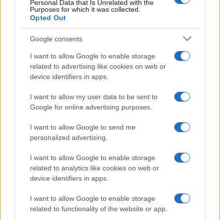
Personal Data that Is Unrelated with the
Casa
Purposes for which it was collected.
Opted Out
Lavanda in vaso sana e
rigogliosa: non commettere
questi 3 errori
Google consents
I want to allow Google to enable storage
related to advertising like cookies on web or
Moda
device identifiers in apps.
Emma segue il trend di
stagione: bikini con stampa
I want to allow my user data to be sent to
animalier ma con un tocco più
glamour!
Google for online advertising purposes.
I want to allow Google to send me
Viaggi
personalized advertising.
Montagna ad agosto: 4
I want to allow Google to enable storage
località da non perdere per
una vacanza al fresco
related to analytics like cookies on web or
device identifiers in apps.
I want to allow Google to enable storage
Viaggi
related to functionality of the website or app.
Isola di Vulcano, cosa vedere