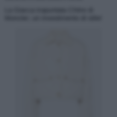
La Giacca trapuntata Chitre di
Moncler; un investimento di stile!