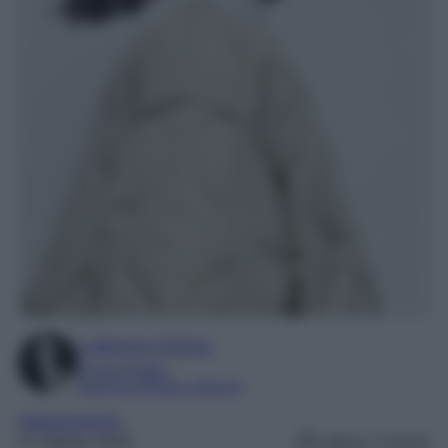
Ludovica Cimino
Content Editor
Esperta di Moda e Beauty
Abbigliamento
27 Ottobre 2025
Lettura: 4 minuti