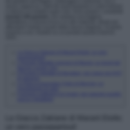
dei giubbini più leggeri, antipioggia e antivento, con o
senza cappuccio, molti dei quali proposti in colori brillanti
e intensi e in modelli super cool. Sono proprio i cosiddett
i
piumini 100 grammi
, che vantano una leggera
imbottitura, in piuma d’oca o in altri materiali, ideale per
affrontare il tempo incerto della mezza stagione. Scoprite
insieme a noi i modelli su cui puntare questo Autunno
2025…
La Giacca Zakiane di Marant Etoile; un vero
passepartout!
L’Anorak imbottito oversize di Mango; un duvet dal
fascino country chic
Il Piumino imbottito di Benetton; nel colore più HOT
di stagione
La Giacca trapuntata Chitre di Moncler; un
investimento di stile!
Il piumino puffertech di Uniqlo; dal rapporto qualità-
prezzo imbattibile
La Giacca Zakiane di Marant Etoile;
un vero passepartout!