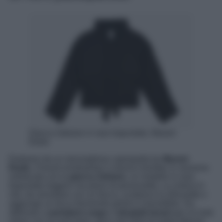
Giacca Zakiane in raso trapuntato, Marant
Etoile
Partiamo da un meraviglioso capospalla by
Marant
Étoile
. Il brand reinterpreta il classico bomber in versione
sofisticata con la
giacca Zakiane
, un modello in raso
trapuntato leggero ma pieno di personalità. La cintura in
vita, da annodare con un fiocco, scolpisce la silhouette e
aggiunge un tocco femminile girlish e irresistibile. Da
abbinare a
pantaloni cargo
e
stivaletti texani
per un look
urban con accenti boho, tipico del DNA di Isabel Marant.