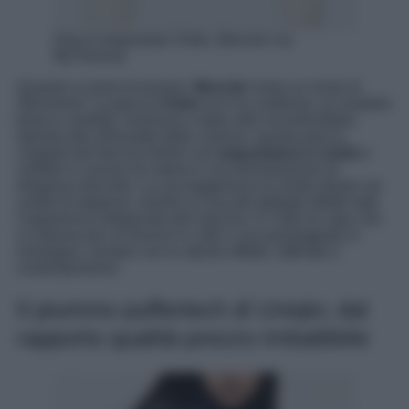
Giacca trapuntata Chitre, Moncler via
MyTheresa
Quando si parla di piumini,
Moncler
resta un nome di
riferimento. La giacca
Chitre
ne è la conferma: un modello
bianco candido, luminoso e dallo stile inconfondibile.
Ispirata alla silhouette delle camicie, questa giacca
cropped dal fascino british con
trapuntatura a rombi
e
colletto in canvas di cotone è una dichiarazione di
eleganza discreta. La sua leggerezza la rende ideale nei
cambi di stagione, mentre la cura dei dettagli riflette tutta
l’esperienza artigianale del marchio. È il tipo di capo che
si indossa per un brunch in città o una passeggiata in
montagna, sempre con lo stesso effetto: raffinato e
contemporaneo.
Il piumino puffertech di Uniqlo; dal
rapporto qualità-prezzo imbattibile