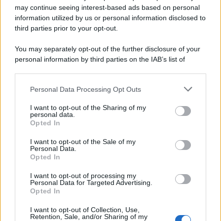
may continue seeing interest-based ads based on personal
idrorepellente per un effetto anti-umidità e anti-pioggia
prolungato. Bellissimo in questo elegantissimo blu navy
information utilized by us or personal information disclosed to
ma è disponibile in tante altre colorazioni.
third parties prior to your opt-out.
You may separately opt-out of the further disclosure of your
personal information by third parties on the IAB’s list of
downstream participants.
Personal Data Processing Opt Outs
This information may also be disclosed by us to third parties
on the IAB’s List of Downstream Participants that may further
I want to opt-out of the Sharing of my
disclose it to other third parties.
personal data.
Opted In
Please note that this website/app uses one or more Google
services and may gather and store information including but
I want to opt-out of the Sale of my
Personal Data.
not limited to your visit or usage behaviour. You may click to
Opted In
grant or deny consent to Google and its third-party tags to
use your data for below specified purposes in below Google
I want to opt-out of processing my
consent section.
Personal Data for Targeted Advertising.
Leggi anche
Opted In
I want to opt-out of Collection, Use,
Retention, Sale, and/or Sharing of my