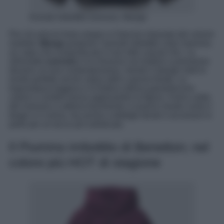
Anorak imbottito oversize, Mango
Per chi ama le linee ampie e il fascino rilassato dei volumi
morbidi,
Mango
propone l’anorak imbottito color marrone,
un capo che conquista per il suo stile casual chic. La
silhouette
oversize
e la chiusura con bottoni a pressione
donano un’aria contemporanea, mentre il design midi lo
rende perfetto anche sopra abiti o gonne fluide. La
trapuntatura leggera e la fodera interna garantiscono
calore e comfort senza appesantire la figura. Il tono caldo
del marrone si abbina facilmente a nuance neutre come il
beige o il crema, ma anche a dettagli dorati o accessori in
pelle per un tocco più sofisticato.
Il Piumino imbottito di Benetton; nel
colore più HOT di stagione