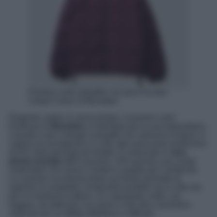
Piumino corto imbottito con piua riciclata,
United Colors Of Benetton
Elegante, pratico e senza tempo, il piumino corto
bordeaux di
Benetton
si distingue per la sua trapuntatura
a quadri e per il design compatto che valorizza la figura. Il
cappuccio avvolgente e il collo alto assicurano protezione
anche nelle giornate più fredde. È realizzato in
vera
piuma riciclata
(80% piumino, 20% piuma), una scelta
sostenibile che unisce comfort e rispetto per l’ambiente.
La coulisse con fermacordini sul fondo permette di
regolare la vestibilità, rendendolo perfetto sia in città che
per un weekend outdoor. Un capospalla caldo, ma
leggero, da abbinare con jeans a vita alta o pantaloni
sartoriali per un effetto effortless e raffinato.