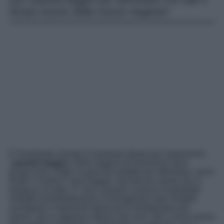
Qui i piumini leggeri per affrontare con stile il
tempo incerto della mezza stagione!
E’ finalmente arrivato il momento ideale per rispolverare
i
piumini leggeri
. Nelle stagioni di transizioni sono
proprio loro, infatti, le giacche perfette per affrontare i primi
freddi. Il motivo? sono leggeri, dal fascino sporty chic e
tengono al caldo. E’ vero, quando si pensa ai giubbotti
imbottiti immediatamente si immaginano quei modelli
avvolgenti e imponenti ideali per le temperature più
basse, che si aggirano attorno allo zero. Ma ci sono anche