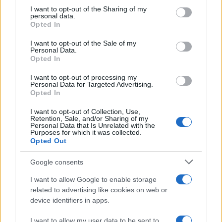
on the IAB’s List of Downstream Participants that may further
I want to opt-out of the Sharing of my
disclose it to other third parties.
personal data.
Opted In
Please note that this website/app uses one or more Google
services and may gather and store information including but
I want to opt-out of the Sale of my
Personal Data.
not limited to your visit or usage behaviour. You may click to
Opted In
grant or deny consent to Google and its third-party tags to
use your data for below specified purposes in below Google
I want to opt-out of processing my
consent section.
Personal Data for Targeted Advertising.
Opted In
I want to opt-out of Collection, Use,
Retention, Sale, and/or Sharing of my
Personal Data that Is Unrelated with the
Purposes for which it was collected.
Opted Out
Google consents
I want to allow Google to enable storage
related to advertising like cookies on web or
device identifiers in apps.
I want to allow my user data to be sent to