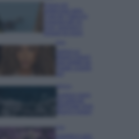
Il borgo più
spettacolare della
Costa dei Trabocchi
conquista tutti: tra
vicoli, panorami e
spiagge da sogno
Moda
Samira Lui
sfoggia il beach
look perfetto per
l’estate: scoprilo
qui!
Bellezza
I profumi marini
più gettonati
dell’Estate 2026,
freschi e leggeri
Casa
Lavanda in vaso