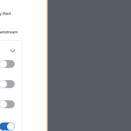
 third
Downstream
er and store
to grant or
ed purposes