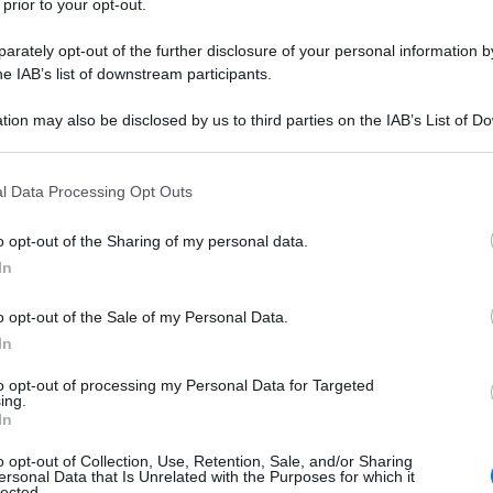
 prior to your opt-out.
rately opt-out of the further disclosure of your personal information by
he IAB’s list of downstream participants.
tion may also be disclosed by us to third parties on the IAB’s List of 
 that may further disclose it to other third parties.
 that this website/app uses one or more Google services and may gath
l Data Processing Opt Outs
including but not limited to your visit or usage behaviour. You may click 
 to Google and its third-party tags to use your data for below specifi
o opt-out of the Sharing of my personal data.
ogle consent section.
In
na detersione impeccabile? Quelli in mousse, una spalla
lito. Molto amati per la
loro consistenza soffice e
o opt-out of the Sale of my Personal Data.
imuovere impurità, sebo e residui di trucco senza
In
a dopo ogni utilizzo. Grazie proprio alla loro leggerezza,
are sia mattino che alla sera, adattandosi facilmente a
to opt-out of processing my Personal Data for Targeted
nche le più sensibili.
ing.
In
 una pelle al top
o opt-out of Collection, Use, Retention, Sale, and/or Sharing
y da non lasciarsi sfuggire
ersonal Data that Is Unrelated with the Purposes for which it
gente, Yepoda; per una pulizia profonda
lected.