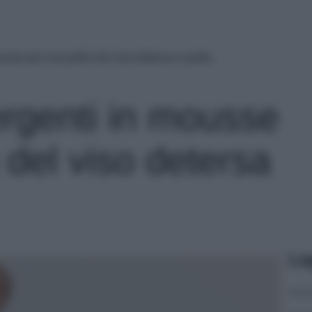
ousse per una pelle del viso detersa e pulita
tergenti in mousse
 del viso detersa
Le