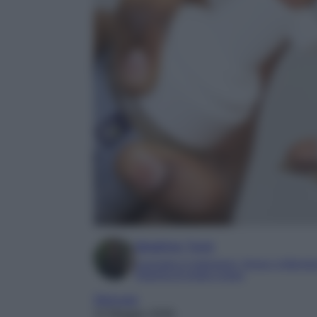
Beatrice Tursi
Laureata in traduzione, lingue e letterat
Esperta di moda e lusso
Skincare
14 Maggio 2026