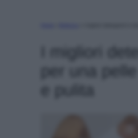
Home
»
Bellezza
»
I migliori detergenti in m
I migliori de
per una pelle
e pulita