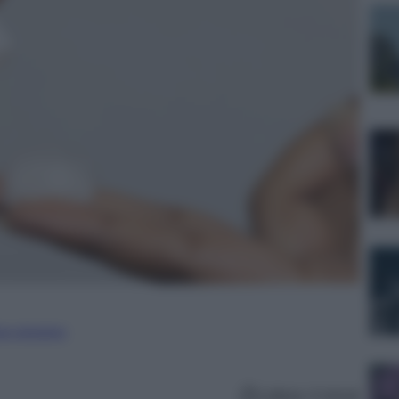
ure straniere
Lettura: 4 minuti