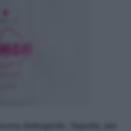
iuma detergente, Yepoda; per