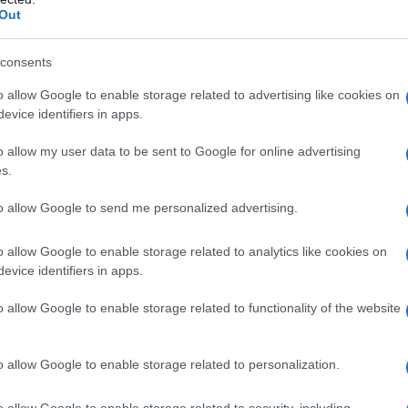
 Benefit Cosmetics; una dolce coccola per il viso
Out
larins; un prodotto di ottima qualità
delicata
consents
o allow Google to enable storage related to advertising like cookies on
i viso in Mousse per una
evice identifiers in apps.
o allow my user data to be sent to Google for online advertising
s.
to allow Google to send me personalized advertising.
alla consistenza più densa e gelatinosa,
quelli in mousse
 li rende più delicati sulla pelle. Infatti, puliscono bene ma
 ideale anche per pelli sensibili, secche o che si irritano
o allow Google to enable storage related to analytics like cookies on
azione di comfort e idratazione dopo l’uso. Ma quali
evice identifiers in apps.
momento? Ve li sveliamo subito…
o allow Google to enable storage related to functionality of the website
ust beauty da non lasciarsi
o allow Google to enable storage related to personalization.
 il viso più virali del momento: lo spumone di VeraLab,
o allow Google to enable storage related to security, including