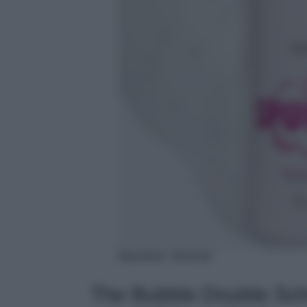
Spumone, VeraLab
The Bubble Double Sch