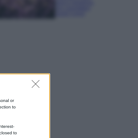
sana e rigogliosa:
non commettere
questi 3 errori
sonal or
ection to
nterest-
closed to