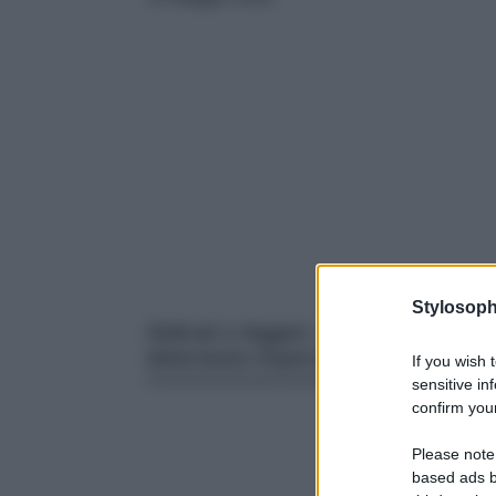
Stylosoph
Delicati e leggeri, i detergenti viso
detersione impeccabile. Da non per
If you wish 
sensitive in
confirm your
Please note
based ads b