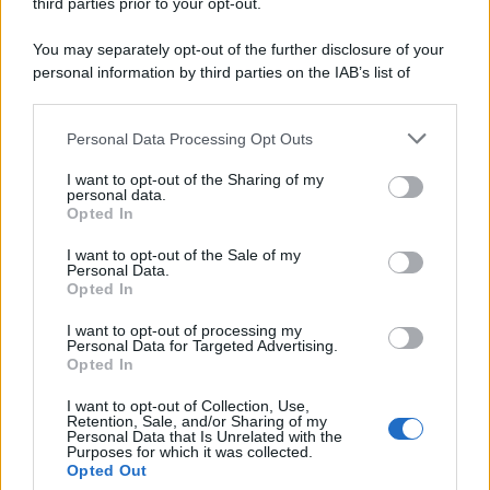
third parties prior to your opt-out.
You may separately opt-out of the further disclosure of your
personal information by third parties on the IAB’s list of
downstream participants.
Personal Data Processing Opt Outs
This information may also be disclosed by us to third parties
on the IAB’s List of Downstream Participants that may further
I want to opt-out of the Sharing of my
disclose it to other third parties.
personal data.
Opted In
Please note that this website/app uses one or more Google
services and may gather and store information including but
I want to opt-out of the Sale of my
Personal Data.
not limited to your visit or usage behaviour. You may click to
Opted In
grant or deny consent to Google and its third-party tags to
use your data for below specified purposes in below Google
I want to opt-out of processing my
consent section.
Personal Data for Targeted Advertising.
Leggi anche
Opted In
I want to opt-out of Collection, Use,
Retention, Sale, and/or Sharing of my
Viaggi
Personal Data that Is Unrelated with the
Purposes for which it was collected.
Il borgo più spettacolare della
Opted Out
Costa dei Trabocchi conquista