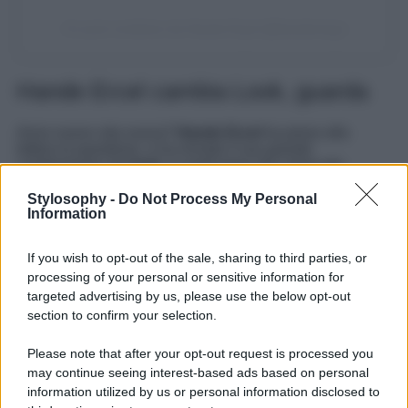
Un post condiviso da Hande Erçel (@handemiyy)
Hande Ercel cambia Look, guarda
Anno nuovo vita nuova?
Hande Ercel
ha preso alla
lettera la questione, e ha iniziato il suo grande
cambiamento dal
look
, in particolare dal colore dei
capelli. Per la bellissima attrice turca ci sono tanti progetti
in arrivo, resi ancora più belli dalla serenità della sua vita
Stylosophy -
Do Not Process My Personal
Information
privata, al fianco del nuovo fidanzato che le ha fatto
tornare il sorriso dopo la fine della lunga relazione con
Kerem Bursin.
If you wish to opt-out of the sale, sharing to third parties, or
processing of your personal or sensitive information for
LEGGI ANCHE >>>
Belen Rodriguez, in Argentina
sfoggia il Bikini perfetto: guarda
targeted advertising by us, please use the below opt-out
section to confirm your selection.
Hande ha deciso di tingere i suoi
capelli di rosso
fragola
, colore molto in voga negli ultimi tempi, lasciando
Please note that after your opt-out request is processed you
tuttavia l’acconciatura lunghissima e fluida come è solita
may continue seeing interest-based ads based on personal
sfoggiare. Il colore di capelli è deciso, vivace e le dona
moltissimo, tanto che sotto gli scatti su Instagram sono
information utilized by us or personal information disclosed to
piovuti tantissimi commenti positivi per lei.