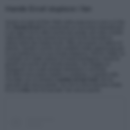
Hande Ercel stupisce i fan
Grazie al ruolo di Eda Yildiz nella soap turca Love is in the
Air,
Hande Ercel
ha conosciuto un successo straordinario
e ad oggi è tra le attrici turche più amate, più note a livello
internazionale ma anche tra le più ricche secondo le
ultime stime dei media locali. Oltre ad essere un’attrice di
talento, Hande è anche una modella molto apprezzata per
la sua bellezza e la sua innata eleganza. Hercel, infatti, ha
contratti con molte maison di moda prestigiose, brand di
gioielli ma anche del mondo beauty, che sfoggia su
Instagram con scatti sempre fantasiosi e sensuali.
All’attrice turca piace stupire e cambiare, e questa volta
l’ha fatto con un drastico
cambio di hair look
che ha
lasciato tutti senza parole, ma che le dona davvero molto.
Ecco la
foto
che ha lasciato i fan senza parole.