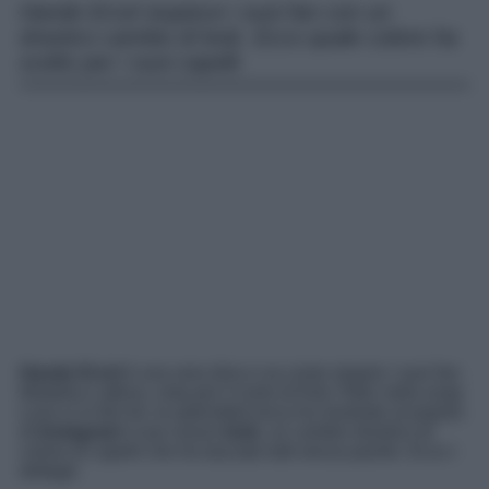
Hande Ercel stupisce i suoi fan con un
drastico cambio di look. Ecco quale colore ha
scelto per i suoi capelli.
Hande Ercel
è una vera diva e sa come stupire i suoi fan.
Modella e attrice, nota per il ruolo di Eda Yildiz nella soap
Love is in the Air, la splendida turca ha mostrato al popolo
di
Instagram
il suo nuovo
look
, un cambio drastico di
colore di capelli che ha lasciato tutti senza parole. Ecco i
dettagli.