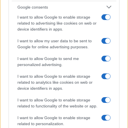
tutti: tra vicoli, panorami e spiagge
Google consents
da sogno
I want to allow Google to enable storage
related to advertising like cookies on web or
Moda
device identifiers in apps.
Samira Lui sfoggia il beach
look perfetto per l’estate:
I want to allow my user data to be sent to
scoprilo qui!
Google for online advertising purposes.
I want to allow Google to send me
Bellezza
personalized advertising.
I profumi marini più
I want to allow Google to enable storage
gettonati dell’Estate 2026,
freschi e leggeri
related to analytics like cookies on web or
device identifiers in apps.
I want to allow Google to enable storage
Casa
related to functionality of the website or app.
Lavanda in vaso sana e
rigogliosa: non commettere
I want to allow Google to enable storage
questi 3 errori
related to personalization.