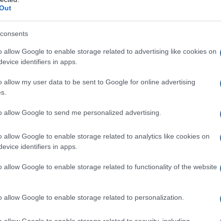
Out
 lo magia di Halloween
cino e mistero
Catacombe
consents
hera
o allow Google to enable storage related to advertising like cookies on
 viaggio ricco di mistero
evice identifiers in apps.
o allow my user data to be sent to Google for online advertising
paura” dove vivere lo
s.
to allow Google to send me personalized advertising.
o allow Google to enable storage related to analytics like cookies on
l loro spirito “sinistro”
, tra fantasmi dispettosi,
evice identifiers in apps.
ventano protagoniste di storie spaventose. Sono loro le
a del brivido, perfette per chi ama il periodo di Halloween
o allow Google to enable storage related to functionality of the website
mo insieme le 5 più suggestive da non perdere
o allow Google to enable storage related to personalization.
ca di fascino e mistero
o allow Google to enable storage related to security, including