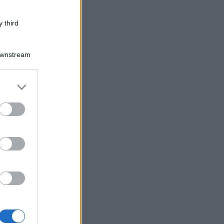
 third
Downstream
er and store
to grant or
ed purposes