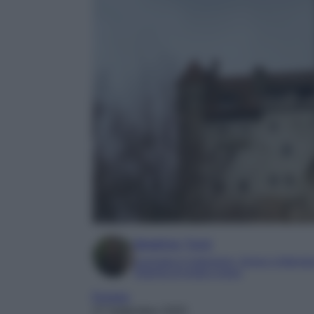
Beatrice Tursi
Laureata in traduzione, lingue e letterat
Esperta di moda e lusso
Europa
27 Settembre 2025