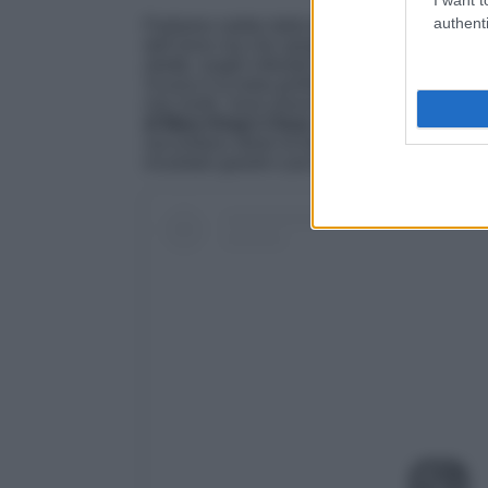
authenti
Partiamo subito dalla bellissima Edimburgo, 
dell’anno ma che sprigiona la sua magia più 
strette, luoghi infestati da fantasmi e un mae
Scozia è la meta perfetta per un Halloween un
mai risolti. Sono diverse le attività da fare qu
di Mary King’s Close
al cimitero di Greyfriar
raccontano storie di fantasmi. Edimburgo, con
incantare grandi e piccini.