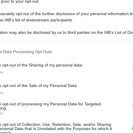
 prior to your opt-out.
rately opt-out of the further disclosure of your personal information by
he IAB’s list of downstream participants.
tion may also be disclosed by us to third parties on the IAB’s List of 
 that may further disclose it to other third parties.
 that this website/app uses one or more Google services and may gath
l Data Processing Opt Outs
including but not limited to your visit or usage behaviour. You may click 
 to Google and its third-party tags to use your data for below specifi
o opt-out of the Sharing of my personal data.
ogle consent section.
In
o opt-out of the Sale of my Personal Data.
atteso giorno di Halloween, lo spirito magico e
aria. Le vetrine dei negozi iniziano a riempirsi di
zucche
In
r le strade si respira un delizioso odore di cannella e
rofumate che creano un’atmosfera particolarmente
to opt-out of processing my Personal Data for Targeted
 dell’anno
, pronto a sorprendere con i suoi colori caldi e
ing.
In
 di Halloween. Il modo migliore per vivere l’incanto di
i quelle città europee dove l’atmosfera spettrale si fa
o opt-out of Collection, Use, Retention, Sale, and/or Sharing
ersonal Data that Is Unrelated with the Purposes for which it
lected.