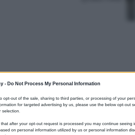
y -
Do Not Process My Personal Information
 leggende e gli affascinanti misteri, sono la
osfera sinistra di Halloween. Scopriamole
to opt-out of the sale, sharing to third parties, or processing of your per
formation for targeted advertising by us, please use the below opt-out s
 selection.
 that after your opt-out request is processed you may continue seeing i
ased on personal information utilized by us or personal information dis