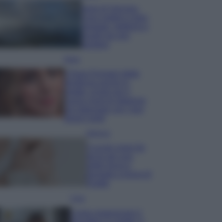
Isola di Vulcano,
cosa vedere e fare:
spiagge, trekking e
luoghi da non
perdere
Moda
Chiara Ferragni detta
tendenza anche in
estate: scopri qui il
nuovo must di stagione
da indossare con i tuoi
beach look!
Bellezza
5 scrub corpo fai
da te per una
pelle liscia e
levigata a prova di
Estate
Casa
Come organizzare il
frigorifero in estate: 5