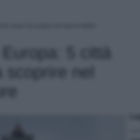
à da “paura” da scoprire nel mese di ottobre
Europa: 5 città
 scoprire nel
bre
Le