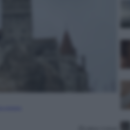
ure straniere
Lettura: 4 minuti