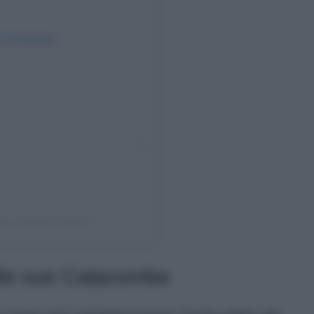
su Instagram
gh (@visit.edinburgh)
elle sue Catacombe