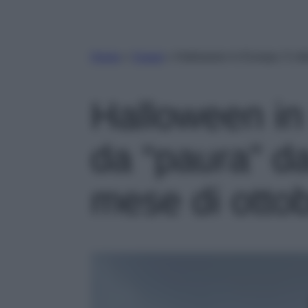
Home
»
Viaggi
»
Halloween in Europa: 5 citt
Halloween in 
da “paura” da
mese di otto