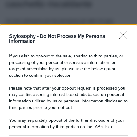
caschetto riscaldante
Un tool utilissimo per far penetrare gli attivi di ogni
trattamento, dai sieri agli oli alle tinte, è la versione
domestica del casco del parrucchiere. Produce un calore
Stylosophy -
Do Not Process My Personal
controllato che aiuta a far assorbire gli attivi. Tenuto sulla
Information
testa per il tempo di trattamento haircare prescelto,
consentirà di aprire le cuticole e facilitare l’assorbimento
degli attivi.
If you wish to opt-out of the sale, sharing to third parties, or
processing of your personal or sensitive information for
@lavish_krish
My hair truly ✨transformed✨ when I
targeted advertising by us, please use the below opt-out
started using this heat cap from @amazon every
section to confirm your selection.
time I applied oil/masks in my hair 🖤 LINK IS IN
BIO!
#heatcap
#haircaretips
#haircareproducts
Please note that after your opt-out request is processed you
#haircaremistakes
#hairtok
#hairinfluencer
may continue seeing interest-based ads based on personal
#hairblogger
#canadianinfluencer
#beautyblogger
information utilized by us or personal information disclosed to
#beautyinfluencer
♬ original sound – Krishna
third parties prior to your opt-out.
You may separately opt-out of the further disclosure of your
personal information by third parties on the IAB’s list of
downstream participants.