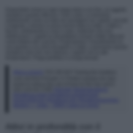
Disponibile ormai in ogni mega store e on line, un oggetto
semplice quanto efficace: l’hair curler. Lo troviamo
solitamente come un tubo da avvolgere sui capelli, asciutti
o bagnati, e tenere in posa anche tutta la notte, o fatto a
fascia, solitamente in raso o seta, materiali che non
elettrizzano i capelli (e dovrebbero essere infatti utilizzati
come federe dei cuscini). Posticipiamo l’investimento su
una piastra o un arricciacapelli a caldo, e proviamo questo
semplice tool che non stressa i capelli con le alte
temperature. Piega perfetta e a lunga tenuta!
@leca.ursachi
YES OR NO? Testing the heatless
curls set from Primark 💁‍♀️ Perfect solution for who
wants to reduce the use of heat on the hair and it
only cost me 3.50€
#primark
#testingproducts
#heatlesscurlset
#heatlesscurlsetprimark
#overnightcurls
#heatlesscurls
#heatlesshairstyles
#testing
♬ smile – 2000’s sped up songs
Attivi in profondità con il