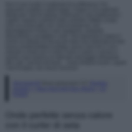
Non è una novità: il materiale fa la differenza. Per
spazzole e pettini a denti larghi, il legno è un materiale
ideale per i tool di styling. Districano e non elettrizzano i
capelli, aiutano a tenere sotto controllo l’effetto crespo
(che va a braccetto con i tool di plastica!), non
danneggiano il fusto e non strappano, aiutando
dolcemente a sciogliere i nodi. Una spazzola in legno è
anche un’alleata on the go per dare una sistemata al look
senza compromettere la piega, lascia i boccoli o i ricci
naturali o creati con il curler o tool a calore, e anche in
questo caso realizza un delicato massaggio stimolante
alla cute. Last but not least… come rendono lucidi i capelli
i tool di legno, non riesce nessuno!
@soypaox33
Never going back 💆🏽‍♀️
#hairtips
#hairtok
♬ Major Bag Alert (feat. Migos) – DJ
Khaled
Onde perfette senza calore
con il curler di seta