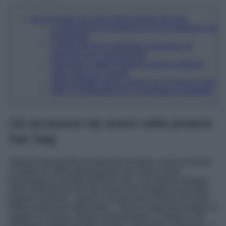
Gli accessori da avere nella propria hair bag
La detersione: fai durare di più lo shampoo con
il dosatore!
Capelli più forti e stimolati a crescere: la
spazzola per il microcircolo
Spazzole e pettini di legno: green e delicati
sulla cute e sui capelli
Onde perfette senza calore con il curler di seta
Attivi in profondità con il caschetto riscaldante
Gli accessori da avere nella propria
hair bag
Abbiamo già parlato di spazzole di legno, nuovi air brush
e piastre di ultima generazione con le più nuove
tecnologie al servizio dell’hair care. Che spesso restano
nella whishlist perché dai prezzi non sempre accessibili.
Eppure esistono – grazie a social come TikTok che sono
fonte continua di ispirazione – hack e metodi per trattare al
meglio la chioma, spesso risparmiando, ci aiutano a far
penetrare meglio gli attivi di sieri, maschere e shampoo, e