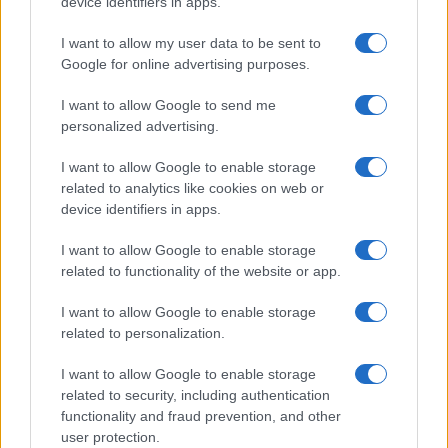
device identifiers in apps.
Hai tante piante in casa?
Questi accessori IKEA ti
I want to allow my user data to be sent to
semplificano davvero la vita
Google for online advertising purposes.
I want to allow Google to send me
Moda
personalized advertising.
Hailey Bieber sfoggia il trend
I want to allow Google to enable storage
dell’estate con il bikini effetto
velluto FOTO
related to analytics like cookies on web or
device identifiers in apps.
I want to allow Google to enable storage
Casa
related to functionality of the website or app.
Dove posizionare il divano
secondo il Feng Shui: gli
I want to allow Google to enable storage
errori da evitare
related to personalization.
I want to allow Google to enable storage
related to security, including authentication
functionality and fraud prevention, and other
user protection.