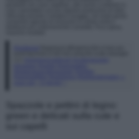
penetrare nel cuoio capelluto, utile anche a esfoliare la
cute e permettere una più regolare produzione di sebo.
Utilizzata durante il semplice lavaggio, nel modo giusto,
consentirà appunto di rimuovere le cellule morte e
distribuire più uniformemente il prodotto. Poca spesa,
massimo risultato!
@amberpot
Replying to @Katerina this is how you
avoid big knots & hair loss using the scalp massager
💆🏼‍♀️
#shampooscalpbrush
#scalpmassager
#shampoo
#hairtok
#hairmistakes
#howtouseascalpmassager
#hairtips
#hairgrowthtips
#hairglowup
#hairtransformation
♬
suara asli – Ur bbygirl ♡
Spazzole e pettini di legno:
green e delicati sulla cute e
sui capelli