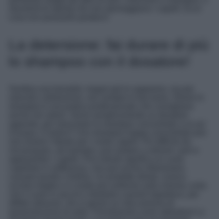
strumenti di styling che non danneggiano i capelli. Ecco
cosa non possiamo perderci!
La detersione: fai durare di più
lo shampoo con il dosatore!
Sembra una banalità, magari già lo sappiamo, ma per
velocità o distrazione, non sempre lo facciamo. Diluire lo
shampoo è una pratica professionale che consigliano
anche nei saloni. Serve semplicemente un dosatore
apposito, per mescolare lo shampoo concentrato a un po’
d’acqua. Il motivo? Uno shampoo troppo concentrato può
non essere l’ideale per i nostri capelli. Più difficile da
risciacquare, ad esempio, può andare a ostruire i pori e
appesantire i capelli. Pori ostruiti significa un cuoio
capelluto in sofferenza, che può anche infiammarsi,
causare prurito o forfora. Un prodotto diluito, invece,
scivola meglio e in modo più uniforme sulla chioma, evita
che il cuoio si secchi e disidrati e quindi impedisce, per
effetto rebound, che si generi un meccanismo di
iperproduzione di sebo. Prendiamola come abitudine! Lo