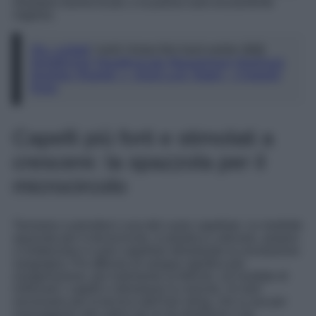
shampoo durerà di più, e la pulizia sarà sicuramente
migliore.
@a_curltalk
I wish I knew this hack earlier 😬😬
#healthyhair
#healthyscalp
#beautyhack
#hairhack
#hairtips
#hairtok
♬ Good Luck, Babe! – Chappell
Roan
Capelli più forti e stimolati a
crescere: la spazzola per il
microcircolo
Torniamo a prenderci cura del cuoio capelluto. Le morbide
spazzole per il microcircolo, in plastica o silicone, aiutano
a rivitalizzare il cuoio capelluto stimolando la circolazione
sanguigna. Più afflusso di sangue significa più
ossigenazione, più nutrimento ai follicoli, col risultato di
rinforzare i capelli e stimolarne la crescita. Un tool
necessario per la tecnica dell’hair oiling, che si usa per
massaggiare alla radice gli oli da distribuire e far