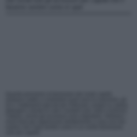
Dai social tutti gli accessori per capelli che li
faranno sentire come in spa!
Quando pensiamo al benessere dei nostri capelli,
andiamo subito a controllare quali sono le maschere, gli
oli e i trattamenti speciali per rinforzare, evitare la caduta,
detergere a fondo la cute e renderli sani, belli e luminosi.
Tuttavia, anche gli accessori sono importanti. Vediamo i
must have per organizzare direttamente a casa una hair
routine che li farà sentire come in un centro benessere,
solo per capelli!