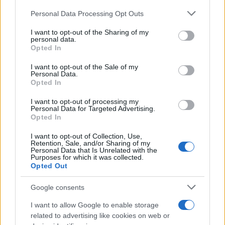
Personal Data Processing Opt Outs
This information may also be disclosed by us to third parties
on the IAB’s List of Downstream Participants that may further
I want to opt-out of the Sharing of my
disclose it to other third parties.
personal data.
Opted In
Please note that this website/app uses one or more Google
services and may gather and store information including but
I want to opt-out of the Sale of my
Personal Data.
not limited to your visit or usage behaviour. You may click to
Opted In
grant or deny consent to Google and its third-party tags to
use your data for below specified purposes in below Google
I want to opt-out of processing my
consent section.
Personal Data for Targeted Advertising.
Leggi anche
Opted In
I want to opt-out of Collection, Use,
Retention, Sale, and/or Sharing of my
Bellezza
Personal Data that Is Unrelated with the
Purposes for which it was collected.
Niacinamide, il segreto beauty
Opted Out
non solo della pelle ma anche dei
Capelli: proprietà e prodotti da
Google consents
provare
I want to allow Google to enable storage
related to advertising like cookies on web or
Casa