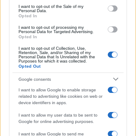
services and may gather and store information including but
I want to opt-out of the Sale of my
Personal Data.
not limited to your visit or usage behaviour. You may click to
Opted In
grant or deny consent to Google and its third-party tags to
use your data for below specified purposes in below Google
I want to opt-out of processing my
consent section.
Personal Data for Targeted Advertising.
Leggi anche
Opted In
I want to opt-out of Collection, Use,
Retention, Sale, and/or Sharing of my
Personal Data that Is Unrelated with the
Bellezza
Purposes for which it was collected.
Opted Out
I profumi marini più
gettonati dell’Estate 2026,
freschi e leggeri
Google consents
I want to allow Google to enable storage
related to advertising like cookies on web or
Casa
device identifiers in apps.
Lavanda in vaso sana e
rigogliosa: non commettere
I want to allow my user data to be sent to
questi 3 errori
Google for online advertising purposes.
I want to allow Google to send me