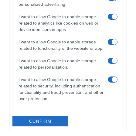
Moda
personalized advertising.
Emma segue il trend di
stagione: bikini con stampa
I want to allow Google to enable storage
animalier ma con un tocco più
related to analytics like cookies on web or
glamour!
device identifiers in apps.
I want to allow Google to enable storage
Viaggi
related to functionality of the website or app.
Montagna ad agosto: 4
località da non perdere per
I want to allow Google to enable storage
una vacanza al fresco
related to personalization.
I want to allow Google to enable storage
related to security, including authentication
functionality and fraud prevention, and other
user protection.
© – Stylosophy – Anicaflash S.r.l. – P.Iva 01816001000 – Testata
Giornalistica registrata presso il Tribunale ordinario di Roma, n° 111/2022
del 21/07/2022
CONFIRM
Contatti