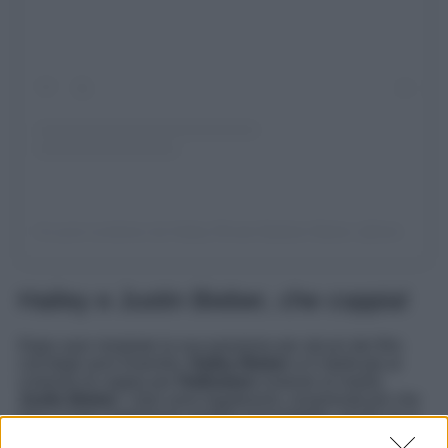
Un post condiviso da Hailey Rhode Baldwin Bieber (@haileybieber)
Hailey e Justin Bieber, che coppia!
Dopo aver mostrato la sua passione per alcuni dei film
cult degli anni Duemila,
Hailey Bieber
si è dedicata al
costume di coppia per
Halloween
insieme al marito
Justin Bieber
. I due sono legatissimi, innamorati più che
mai e il loro matrimonio sembra inossidabile, anche se si
vocifera che vi sia stata maretta a causa del forte