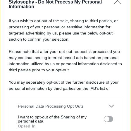
desiderio di paternità del cantante, al momento non
Stylosophy -
Do Not Process My Personal
Information
condiviso dalla consorte.
LEGGI ANCHE >>>
Georgina Rodriguez e Cristiano
If you wish to opt-out of the sale, sharing to third parties, or
Ronaldo ricoperti di diamanti all’evento sportivo più
processing of your personal or sensitive information for
Folle, il Look da capogiro
targeted advertising by us, please use the below opt-out
Hailey e Justin hanno deciso di ispirare ai
Flintstones
,
section to confirm your selection.
amatissimo cartone animato Hanna-Barbera. Con
parrucca finta e uno striminzii costume in lattex colorato,
Please note that after your opt-out request is processed you
Hailey è una sensuale Ciottolina, mentre Justin è un
may continue seeing interest-based ads based on personal
maturo Bam-Bam con tanto di clava e piedi finti per poter
guidare la paleolitica macchina e accontentare la sua
information utilized by us or personal information disclosed to
bella.
third parties prior to your opt-out.
You may separately opt-out of the further disclosure of your
personal information by third parties on the IAB’s list of
downstream participants.
Personal Data Processing Opt Outs
This information may also be disclosed by us to third parties
on the IAB’s List of Downstream Participants that may further
I want to opt-out of the Sharing of my
disclose it to other third parties.
personal data.
Opted In
Please note that this website/app uses one or more Google