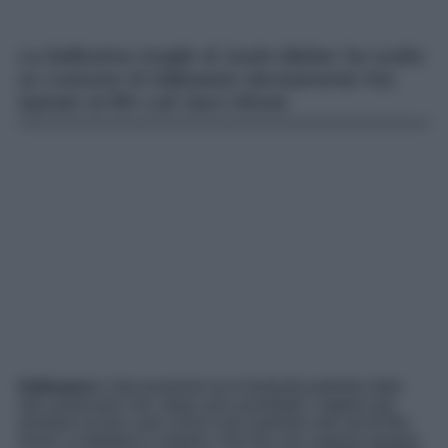
La bellissima moglie di Justin Bieber ha scelto
un costume di Halloween decisamente hot,
ispirato al film cult Sacri Movie.
Halloween
è decisamente tra le festività preferite dalle
star americane che, dopo aver assoldato i migliori per
arredare le loro case come il più realistico dei set di film
horror, si dilettano a stupire i loro fan con costumi sempre