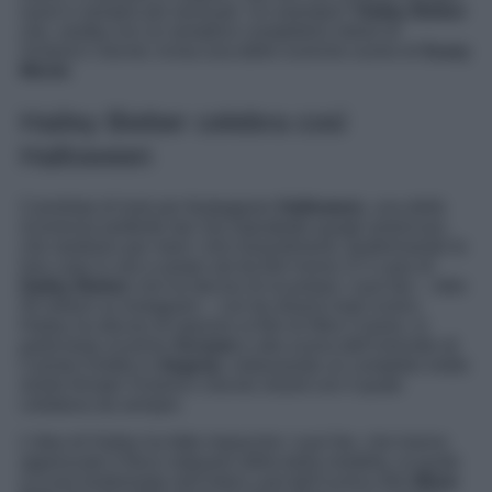
nuovi e sempre più sensuali. Un esempio?
Hailey Bieber
che, vestita con un semplice completino intimo di
Victoria’s Secret, ricrea una delle iconiche scene di
Scary
Movie
.
Hailey Bieber celebra così
Halloween
Carrellata di look per festeggiare
Halloween
, una delle
ricorrenze preferite dai Vip soprattutto quegli americani,
che studiano per mesi i loro travestimenti, trasformando le
loro case in veri e propri set da film horror. È il caso di
Hailey Bieber
che ha deciso di incantare i suoi fan – oltre
50 milioni su Instagram – con tre diversi look iconici.
Hailey ha deciso di ispirarsi ai film di Wes Craven, in
particolare al primo
Scream
e alla scena dell’omicidio di
Carmen Elettra in
lingerie
, indossando un completo molto
simile firmato Victoria’s Secret, brand con il quale
collabora da sempre.
L’idea di Hailey ha fatto impazzire i suoi fan, che hanno
apprezzato il fisico statuario della bella modella, la quale
si è poi trasformata nell’intero cast dell’iconico film
Mean