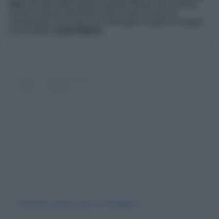
Girl
s, film del 2004 diretto da Mark Waters con Lindsay
Lohan e Rachel McAdams. Ma il look che più ha
conquistato i cuori dei suoi ammiratori è quello di coppia
con il marito
Justin Bieber
.
Visualizza questo post su Instagram