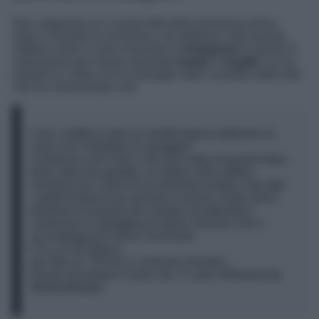
Non sappiamo se si siano fatti delle promesse prima,
dopo o durante la cerimonia, ma abbiamo visto questa
mattina come si sono rinnovati su
Instagram
le parole di
entusiasmo per essere diventati
marito
e
moglie
! Lei ha
postato un video con le immagini dello scambio delle fedi
che ha commentato così:
Corri, mettiti al volo un vestito bianco,abbiamo la
cena con il direttore in spiaggia!”
Comincia così il mio c’era una volta di questa fiaba,
dove tutto era perfetto, un altare sulla sabbia
immerso tra i colori di un tramonto rosato,i miei figli
,vestiti di bianco tra lacrime e sorrisi,i nostri amici,
testimoni di questo per sempre ad attenderci
commossi in spiaggia,la nostra canzone che ci
accompagnava verso l’orizzonte.
E tu, al mio fianco,
per dire un “SÌ”che ci unirà per Sempre.
Grazie di esistere Cuore mio, Ti amo infinitamente.
Marito&Moglie