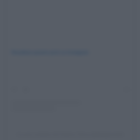
Visualizza questo post su Instagram
Un post condiviso da Federico Perna (@fedeperna10)