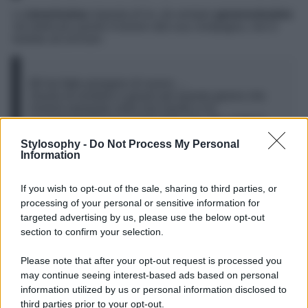
La
tenerissima
risposta di lui, da sempre
generosissimo
nel dedicare parole d’amore alla sua compagna, non è
tardata ad arrivare:
Mi hai fatto piangere di nuovo….
Grazie di esistere e grazie per questo giorno che
rimarrà stampato nella mia mente e mi
accompagnerà per il resto della mia vita, come il
giorno più bello, romantico,importante, significativo
Stylosophy -
Do Not Process My Personal
della mia vita… Finalmente sei mia moglie.
Information
Ti amo più di ogni cosa.
Per sempre…
If you wish to opt-out of the sale, sharing to third parties, or
processing of your personal or sensitive information for
Dunque sembra proprio che questa
coppia
tornerà in
targeted advertising by us, please use the below opt-out
Italia
con tanto da raccontare e da postare, dopo un
section to confirm your selection.
viaggio che sembrava semplicemente una
fuga
romantica
, con la famiglia quasi al completo (mancava la
Please note that after your opt-out request is processed you
figlia maggiore di Guendalina Tavassi, Gaia, avuta dal
may continue seeing interest-based ads based on personal
primo compagno), ed invece si è rivelato un altro dei
matrimoni
che sta stregando la rete in questa estate
information utilized by us or personal information disclosed to
2024!
third parties prior to your opt-out.