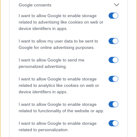
semplificano davvero la vita
Google consents
I want to allow Google to enable storage
related to advertising like cookies on web or
Moda
device identifiers in apps.
Hailey Bieber sfoggia il trend
dell’estate con il bikini effetto
I want to allow my user data to be sent to
velluto FOTO
Google for online advertising purposes.
I want to allow Google to send me
Casa
personalized advertising.
Dove posizionare il divano
I want to allow Google to enable storage
secondo il Feng Shui: gli
errori da evitare
related to analytics like cookies on web or
device identifiers in apps.
I want to allow Google to enable storage
Moda
related to functionality of the website or app.
Chiara Ferragni, più bella
che mai: al naturale e senza
I want to allow Google to enable storage
make up VIDEO
related to personalization.