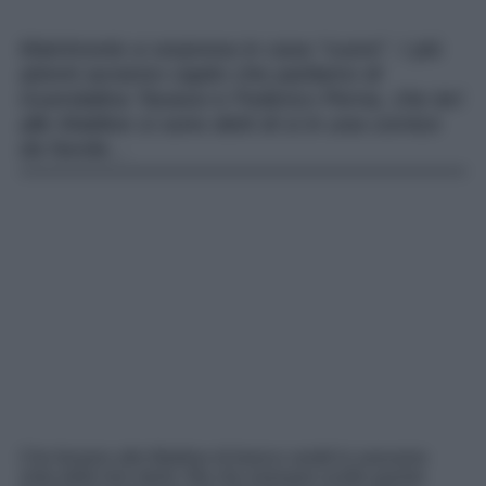
Matrimonio a sorpresa in casa “cuore”. I più
attenti avranno capito che parliamo di
Guendalina Tavassi e Federico Perna, che ieri
alle Maldive si sono detti di si in una cornice
da favola…
Che fossero alle Maldive di bianco vestiti lo avevamo
visto dalle loro storie. Ma che avessero scelto questa