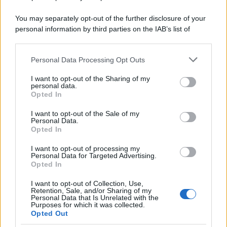
You may separately opt-out of the further disclosure of your
personal information by third parties on the IAB’s list of
downstream participants.
Personal Data Processing Opt Outs
This information may also be disclosed by us to third parties
on the IAB’s List of Downstream Participants that may further
I want to opt-out of the Sharing of my
disclose it to other third parties.
personal data.
Opted In
Please note that this website/app uses one or more Google
services and may gather and store information including but
I want to opt-out of the Sale of my
Personal Data.
not limited to your visit or usage behaviour. You may click to
Opted In
grant or deny consent to Google and its third-party tags to
use your data for below specified purposes in below Google
I want to opt-out of processing my
consent section.
Personal Data for Targeted Advertising.
Leggi anche
Opted In
I want to opt-out of Collection, Use,
Retention, Sale, and/or Sharing of my
Personal Data that Is Unrelated with the
Casa
Purposes for which it was collected.
Opted Out
Hai tante piante in casa?
Questi accessori IKEA ti