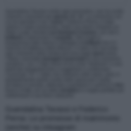
Guendalina Tavassi contro ogni pronostico, non ha scelto
clamore e proclami per
giorno
del “
si
“. La cerimonia con
cui ha sposato il suo “
cuore
” Federico Perna, è stata
sobria e super essenziale. Nelle sue storie compare un
Abito Lungo, firmato
Lea Damiano Couture
, con veli e
brillanti
a valorizzare il
corpetto
. Veli lunghi e
trasparenze tutto intorno il dettaglio di
brillanti
che è il
marchio di fabbrica della Maison. Il video che racconta
ogni momento della strada percorsa dagli
sposi
verso
l’altare, trasmette
immagini essenziali
di una cerimonia
semplice, con i 2 figli minori di lei come “testimoni” e una
dedicata strappalacrime a suggellare e confermare
l’avvenuto “Si”. L’abito che vediamo nelle storie, però, è
probabilmente quello scelto dalla sposa per il party,
all’altare è arrivata, abbinata a pantaloni e camicia in
lino
bianco di
lui
, con un abito
semplice
in maglia perfetto per
sottolineare il suo fisico statuario!
Guendalina Tavassi e Federico
Perna: Le promesse di matrimonio
(anche) su intsagram