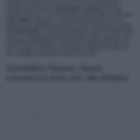
location di super lusso per dirsi di “si” non lo poteva
immaginare nessuno.
Guendalina Tavassi
e “Cuore”
Federico Perna, si sono sposati in gran segreto, esibendo
degli
outfit
super chic, in total white stile boho, che si
abbinavano perfettamente alla cornice scelta per il giorno
del
matrimonio
. L’abito della sposa è stato mostrato nelle
storie su instagram facendo sognare tutte le ragazze che
vorrebbero festeggiare il giorno più importante delle loro
vita in modo essenziale e romantico, lontano da tutti, su
una spiaggia isolata dal resto del mondo…
Guendalina Tavassi, Sposa
romantica e boho chic alle Maldive