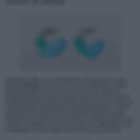
azzurri di Sunnei
Partiamo subito con un’esplosione di freschezza e brio
firmata
Sunnei
. Questi piccoli cerchi realizzati in ottone
placcato palladio e chiusura a farfalla sono gommati
singolarmente a mano in gomma azzurra e verde menta.
Un’abbinamento audace quanto originale che di certo non
ti farà passare inosservata: la texture gommata e i colori
catturano immediatamente lo sguardo mentre il design
essenziale ma deciso racconta di un’estetica al passo con
i tempi. Perfetti per dare personalità a un outfit basic o per
completare un look urban con un twist pop e ironico!