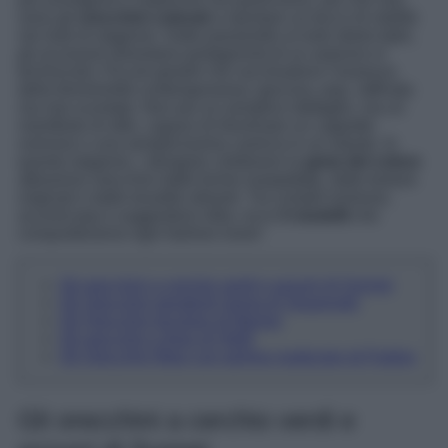
sono gli
orecchini colorati
a riportare un tocco di vitalità
nei look di stagione. Dalle passerelle ai look street style,
gli accessori diventano protagonisti di un autunno in
technicolor. Piccoli gioielli che racchiudono l’essenza
della femminilità contemporanea: giocosa, pop, raffinata
ma mai scontata. Non più un semplice dettaglio, ma un
manifesto di stile, capace di illuminare un cappotto
oversize o una semplicissima camicia in un istante. In
questa stagione, i designer celebrano la
gioia del colore
attraverso orecchini dalle forme inaspettate, dalle texture
originali e dalle tonalità vibranti. Tra cristalli luminosi,
accenti pop e suggestioni rétro, ecco
5 modelli
che
conquisteranno ogni fashion lover!
Gli orecchini a cerchio verdi e azzurri di Sunnei
Gli Orecchini pendenti Gema di Swarovski
Gli Orecchini bicolore di Mango
Gli orecchini a fiore di H&M
Gli Orecchini Maxi con perline multicolor di Parfois
Gli orecchini a cerchio verdi e