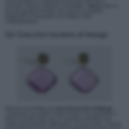
camicia bianca in qualcosa di davvero speciale e
ricercato. Giocosi, brillanti e irresistibili, i
Gema
sono un
piccolo gioiello di design che unisce la maestria
artigianale di Swarovski a un’estetica ultra
contemporanea.
Gli Orecchini bicolore di Mango
Minimal ma d’effetto, gli
orecchini bicolor di Mango
combinano una perlina verde al lobo e una pendente a
forma di rombo viola, per un contrasto cromatico che
cattura decisamente l’attenzione. Le linee pulite, le forme