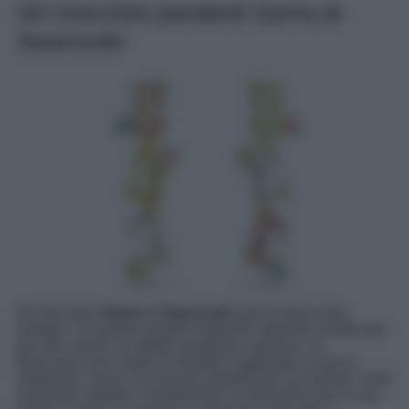
Gli Orecchini pendenti Gema di
Swarovski
Gli orecchini
Gema
di
Swarovski
sono invece pura
energia. Tre grandi cristalli multicolor alternati a pietre più
piccole creano un effetto sparkling e gioioso. La
placcatura oro scalda le tonalità e aggiunge un tocco
sofisticato. Sono l’accessorio perfetto per accendere i look
autunnali: bastano a trasformare un dolcevita nero o una