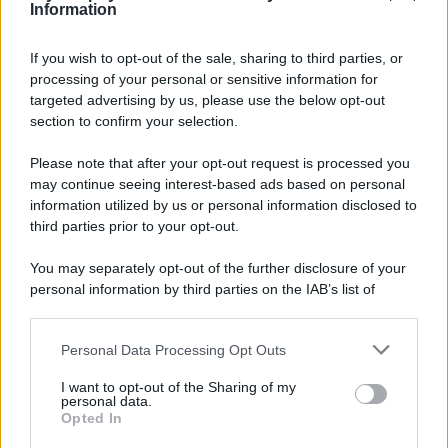
Information
Vistosi e coloratissimi, questi spettacolari
orecchini a
If you wish to opt-out of the sale, sharing to third parties, or
cerchio con perline multicolore
in rilievo proposti da
Parfois
. Un trionfo di tonalità vibranti come il turchese, il
processing of your personal or sensitive information for
rosso, il verde, l’arancio e il blu, intrecciate tra loro in una
targeted advertising by us, please use the below opt-out
composizione tridimensionale a forma di fiore che cattura
section to confirm your selection.
subito l’attenzione. Sono veri protagonisti del look, ideali
per chi non ha paura di farsi notare e vuole aggiungere
Please note that after your opt-out request is processed you
una nota giocosa e vivace anche agli outfit più sobri.
may continue seeing interest-based ads based on personal
Perfetti con capelli raccolti o tagli corti, esaltano i
lineamenti e regalano immediatamente un tocco di
information utilized by us or personal information disclosed to
allegria.
third parties prior to your opt-out.
You may separately opt-out of the further disclosure of your
personal information by third parties on the IAB’s list of
downstream participants.
Personal Data Processing Opt Outs
This information may also be disclosed by us to third parties
on the IAB’s List of Downstream Participants that may further
I want to opt-out of the Sharing of my
disclose it to other third parties.
personal data.
Opted In
Please note that this website/app uses one or more Google