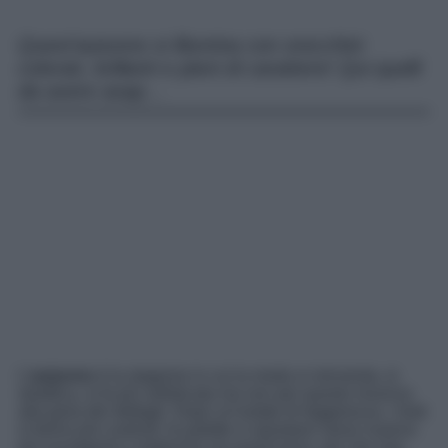
Quest’autunno si illumina con orecchini
colorati, brillanti e pieni di carattere! Qui quelli
da avere asap…
L’
autunno
è la stagione in cui la moda si reinventa, si
stratifica, si fa più sofisticata ma non per questo rinuncia
alla gioia dei dettagli. Dopo un’estate di leggerezza, i look
si fanno più costruiti, le palette si spostano verso nuance
più avvolgenti e materiche ma quest’anno, più che mai,