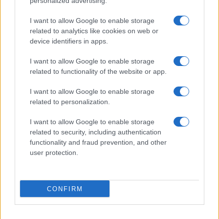
personalized advertising.
Chiara Ferragni detta tendenza
anche in estate: scopri qui il nuovo
I want to allow Google to enable storage
must di stagione da indossare con i
related to analytics like cookies on web or
tuoi beach look!
device identifiers in apps.
I want to allow Google to enable storage
Bellezza
related to functionality of the website or app.
5 scrub corpo fai da te per
una pelle liscia e levigata a
I want to allow Google to enable storage
prova di Estate
related to personalization.
I want to allow Google to enable storage
related to security, including authentication
functionality and fraud prevention, and other
user protection.
© – Stylosophy – Anicaflash S.r.l. – P.Iva 01816001000 – Testata
Giornalistica registrata presso il Tribunale ordinario di Roma, n° 111/2022
del 21/07/2022
CONFIRM
Contatti