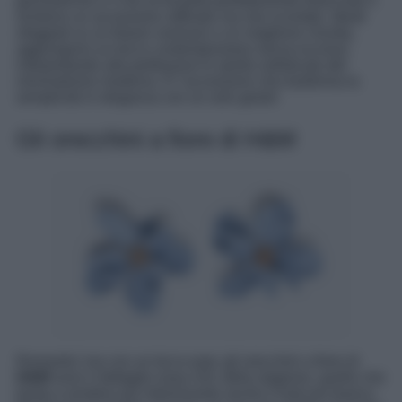
geometriche e il mix di tonalità perfettamente bilanciato li
rendono un accessorio raffinato ma mai scontato. Ideali
sfoggiati su un blazer oversize o un maglione chunky,
aggiungono un tocco contemporaneo senza eccessi,
interpretando alla perfezione lo spirito sofisticato del
minimalismo moderno. È l’accessorio che trasforma la
semplicità in eleganza con un solo gesto!
Gli orecchini a fiore di H&M
Romantici ma con un tocco pop: gli orecchini a fiore di
H&M
sono il dettaglio easy-chic della stagione, quello che
basta a rendere più interessante anche il look più basico.