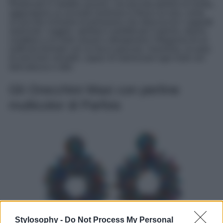
Realizzati in metallo azzurro, con piccole perline al centro,
aggiungono un accento luminoso e fresco al viso, come
un piccolo richiamo di primavera che sboccia tra i cappotti
autunnali. Leggeri, spiritosi e perfetti per il giorno, danno
carattere a un look casual o stemperano l’eleganza di un
outfit più formale con un tocco giocoso. Insomma, un paio
di orecchini versatili, capaci di valorizzare ogni look con
delicatezza e stile.
Gli Orecchini Maxi con perline
multicolor di Parfois
Stylosophy -
Do Not Process My Personal