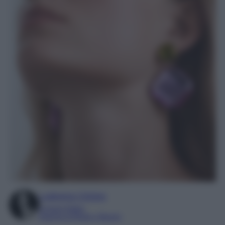
Ludovica Cimino
Content Editor
Esperta di Moda e Beauty