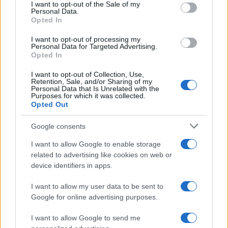
services and may gather and store information including but
I want to opt-out of the Sale of my
Personal Data.
not limited to your visit or usage behaviour. You may click to
Opted In
grant or deny consent to Google and its third-party tags to
use your data for below specified purposes in below Google
I want to opt-out of processing my
consent section.
Personal Data for Targeted Advertising.
Leggi anche
Opted In
I want to opt-out of Collection, Use,
Retention, Sale, and/or Sharing of my
Personal Data that Is Unrelated with the
Viaggi
Purposes for which it was collected.
Opted Out
Montagna ad agosto: 4
località da non perdere per
una vacanza al fresco
Google consents
I want to allow Google to enable storage
related to advertising like cookies on web or
Viaggi
device identifiers in apps.
Isola di Vulcano, cosa vedere
e fare: spiagge, trekking e
I want to allow my user data to be sent to
luoghi da non perdere
Google for online advertising purposes.
I want to allow Google to send me
Moda