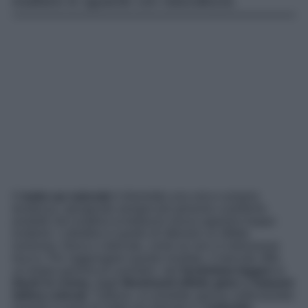
esaltano lo sguardo con naturalezza.
Il
make-up naturale
è diventato una vera e propria
tendenza, spingendo sempre più persone a preferire
prodotti che esaltino la bellezza senza apparire troppo
evidenti. L’obiettivo è quello di ottenere un effetto
luminoso, fresco e delicato, come se non si indossasse
trucco. Per raggiungere questo risultato, il mercato offre
un’ampia gamma di cosmetici, dai
fondotinta leggeri
ai
blush in crema
, dagli
illuminanti effetto glow
ai
balsami
labbra colorati
. Tuttavia, un prodotto spesso sottovalutato
quando si parla di make-up naturale è l’
ombretto
.