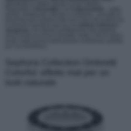
garantendo un effetto naturale ma ben definito.
Disponibile in
54 tonalità
e con
5 diversi finish
– matte,
perlato, metallizzato, satinato e scintillante – permette di
personalizzare il proprio make-up in base alle preferenze.
La formula innovativa assicura una
texture cremosa e
omogenea
, che aderisce perfettamente alla palpebra
senza creare accumuli di prodotto. Inoltre, il tocco setoso
rende l’applicazione estremamente confortevole, perfetta
per l’uso quotidiano.
Sephora Collection Ombretti
Colorful: effetto mat per un
look naturale