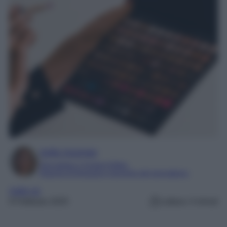
Sofia Gusman
Giornalista e Content Editor
Esperta di linguaggi e tecniche del giornalismo
make up
9 Febbraio 2025
Lettura: 4 minuti