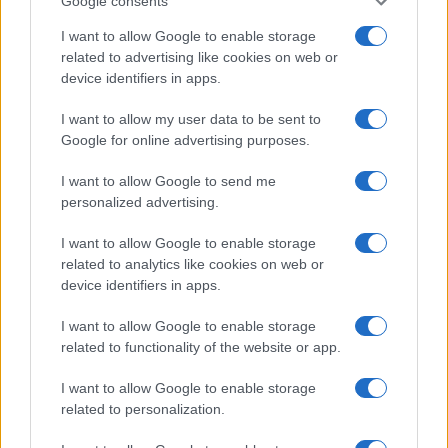
Google consents
I want to allow Google to enable storage
related to advertising like cookies on web or
Bellezza
device identifiers in apps.
I profumi marini più
gettonati dell’Estate 2026,
I want to allow my user data to be sent to
freschi e leggeri
Google for online advertising purposes.
I want to allow Google to send me
Casa
personalized advertising.
Lavanda in vaso sana e
I want to allow Google to enable storage
rigogliosa: non commettere
questi 3 errori
related to analytics like cookies on web or
device identifiers in apps.
Moda
I want to allow Google to enable storage
related to functionality of the website or app.
Emma segue il trend di
stagione: bikini con stampa
animalier ma con un tocco più
I want to allow Google to enable storage
glamour!
related to personalization.