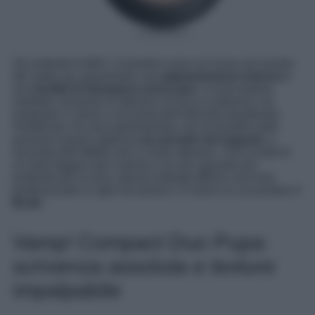
Gli ombretti di MAC Cosmetics sono un’icona nel mondo
del make-up, garantendo una
pigmentazione intensa
e
una
facilità di sfumatura senza pari
. La loro texture
morbida consente di ottenere un trucco uniforme e di
modulare il colore a seconda dell’intensità desiderata.
Perfetti per chi ama sperimentare con le tonalità nude,
possono essere applicati
sia asciutti che bagnati
, a
seconda dell’effetto che si vuole ottenere. Che si tratti di
un look leggero per il giorno o di uno sguardo più
profondo per la sera, questi ombretti offrono una resa
professionale in ogni occasione. Il Colore su cui puntare è
Brule
.
Vamp! Compact Duo Pupa:
scrivenza assoluta e texture
impalpabile