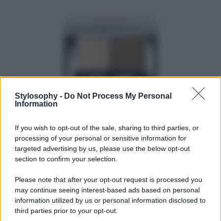
Stylosophy -
Do Not Process My Personal
Information
L’ombretto
Vamp! Compact Duo di Pupa
è perfetto per
If you wish to opt-out of the sale, sharing to third parties, or
chi desidera un
colore puro e intenso
già dalla prima
applicazione. Grazie alla
concentrazione elevata di
processing of your personal or sensitive information for
pigmenti
, la scrivenza è immediata e uniforme, senza
targeted advertising by us, please use the below opt-out
bisogno di stratificare troppo prodotto. La texture
section to confirm your selection.
impalpabile e confortevole
garantisce una coprenza
modulabile e un’elevata sfumabilità, consentendo di
Please note that after your opt-out request is processed you
creare look nude perfetti per ogni occasione. Inoltre, è
may continue seeing interest-based ads based on personal
disponibile in
4 diversi finish
– matt, metallico, satinato
ed extrapearly – per adattarsi a ogni stile e preferenza.
information utilized by us or personal information disclosed to
Punta sul colore
Milk e Chocolate
.
third parties prior to your opt-out.