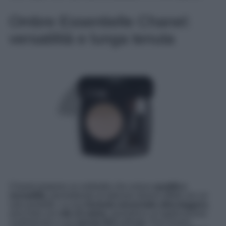
Ombre Essentielle Chanel:
versatilità e lunga tenuta
Chanel propone un ombretto che unisce
qualità e
versatilità
, permettendo di ottenere diversi effetti con un
solo prodotto. La sua
formula sensoriale ultra-leggera
,
arricchita con
olio di salvia
, garantisce un’applicazione
confortevole e una
tenuta fino a 8 ore
. Può essere