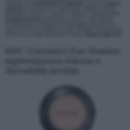
utilizzato per
sottolineare lo sguardo
, creare un
effetto
eyeliner
o accentuare le sopracciglia, offrendo infinite
possibilità creative. La gamma cromatica comprende
14
tonalità moderne
, tra nuance audaci e colori classici
reinterpretati con eleganza. Il packaging raffinato e gli
applicatori inclusi rendono questo ombretto un must-have
per un trucco nude sofisticato. Scegli il
Beige-Sable 234
.
MAC Cosmetics Eye Shadow:
pigmentazione intensa e
sfumabilità perfetta