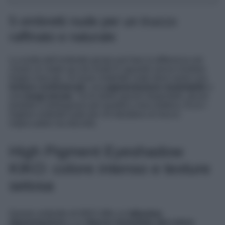
5 ombretti nude per un trucco
raffinato e naturale
La scelta dell’ombretto giusto può fare la differenza nel
creare un make-up che esalti lo sguardo senza risultare
troppo marcato. Un buon ombretto nude deve avere una
texture confortevole
, una
pigmentazione modulabile
e
una
lunga tenuta
. Tra le tante opzioni disponibili, alcuni
prodotti si distinguono per qualità e resa estetica. Ecco i
migliori ombretti nude per chi desidera un trucco
impeccabile ma discreto.
High Pigment Eyeshadow
KIKO: colore intenso e texture
setosa
Questo ombretto di KIKO offre un’
altissima
pigmentazione
e un
rilascio immediato del colore
,