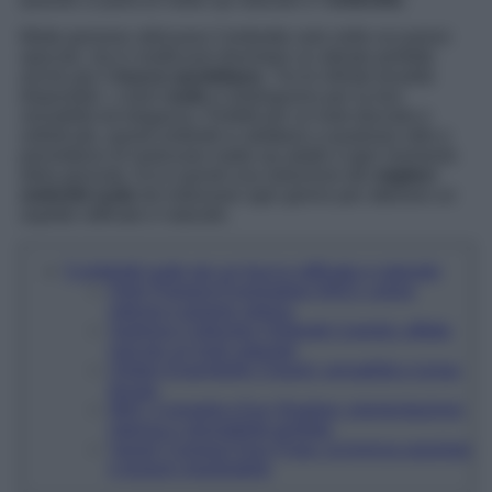
Molte persone utilizzano l’ombretto solo nelle occasioni
speciali, ma in realtà può diventare un alleato perfetto
anche per il
trucco quotidiano
. Tra le infinite tonalità
disponibili, i colori
nude
si distinguono per la loro
versatilità ed eleganza. Perfetti per un look discreto e
sofisticato, questi ombretti si adattano a qualsiasi stile e
permettono di realizzare make-up adatti a ogni momento
della giornata. Ecco quindi una selezione dei
migliori
ombretti nude
da indossare ogni giorno per ottenere un
aspetto raffinato e naturale.
5 ombretti nude per un trucco raffinato e naturale
High Pigment Eyeshadow KIKO: colore
intenso e texture setosa
Sephora Collection Ombretti Colorful: effetto
mat per un look naturale
Ombre Essentielle Chanel: versatilità e lunga
tenuta
MAC Cosmetics Eye Shadow: pigmentazione
intensa e sfumabilità perfetta
Vamp! Compact Duo Pupa: scrivenza assoluta
e texture impalpabile