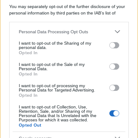
You may separately opt-out of the further disclosure of your
personal information by third parties on the IAB’s list of
downstream participants.
Personal Data Processing Opt Outs
This information may also be disclosed by us to third parties
on the IAB’s List of Downstream Participants that may further
I want to opt-out of the Sharing of my
disclose it to other third parties.
personal data.
Opted In
Please note that this website/app uses one or more Google
services and may gather and store information including but
I want to opt-out of the Sale of my
Personal Data.
not limited to your visit or usage behaviour. You may click to
Opted In
grant or deny consent to Google and its third-party tags to
use your data for below specified purposes in below Google
I want to opt-out of processing my
consent section.
Personal Data for Targeted Advertising.
Leggi anche
Opted In
I want to opt-out of Collection, Use,
Retention, Sale, and/or Sharing of my
Personal Data that Is Unrelated with the
Moda
Purposes for which it was collected.
Opted Out
Samira Lui sfoggia il beach
look perfetto per l’estate:
scoprilo qui!