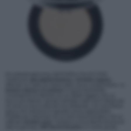
Gli ombretti della linea SEPHORA COLLECTION
combinano
alta pigmentazione
e
formula vegana
,
offrendo un make-up impeccabile senza compromessi. La
texture setosa e in polvere
si lavora facilmente,
consentendo di ottenere sia un effetto leggero che un
trucco più intenso. Questo ombretto nude mat è ideale per
chi ama un trucco discreto ma sofisticato, con una finitura
opaca che valorizza lo sguardo senza appesantirlo.
Perfetto per realizzare sia un look monocromatico che un
raffinato
smokey eyes
, mantiene un’eccellente tenuta per
tutta la giornata.
109 Secret boudoir
è il colore giusto.