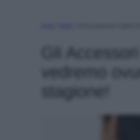
Home
»
Moda
»
Gli Accessori per Capelli 
Gli Accessori
vedremo ovu
stagione!