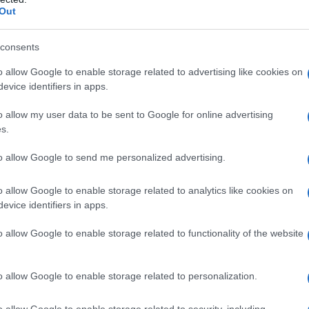
Out
etrò
consents
icati
o allow Google to enable storage related to advertising like cookies on
nza!
evice identifiers in apps.
o allow my user data to be sent to Google for online advertising
er look dal fascino retrò
s.
to allow Google to send me personalized advertising.
o allow Google to enable storage related to analytics like cookies on
evice identifiers in apps.
o allow Google to enable storage related to functionality of the website
o allow Google to enable storage related to personalization.
o allow Google to enable storage related to security, including