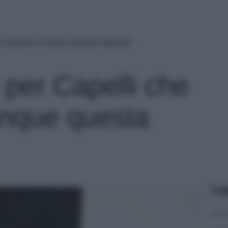
che vedremo ovunque questa stagione!
 per Capelli che
nque questa
Le