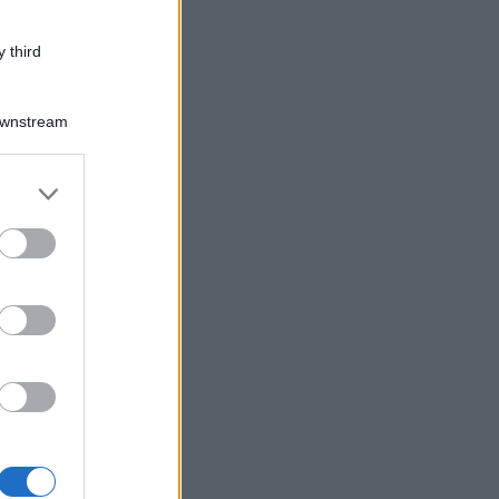
 third
Downstream
er and store
to grant or
ed purposes