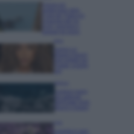
Il borgo più
spettacolare della
Costa dei Trabocchi
conquista tutti: tra
vicoli, panorami e
spiagge da sogno
Moda
Samira Lui
sfoggia il beach
look perfetto per
l’estate: scoprilo
qui!
Bellezza
I profumi marini
più gettonati
dell’Estate 2026,
freschi e leggeri
Casa
Lavanda in vaso