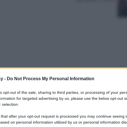
y -
Do Not Process My Personal Information
 dubbio il dettaglio che definisce un look, e
are! Indispensabili per domare i nostri capelli
to opt-out of the sale, sharing to third parties, or processing of your per
emente per creare hair-style raffinati e
formation for targeted advertising by us, please use the below opt-out s
on, gli accessori per capelli trovano sempre un
 selection.
…
 that after your opt-out request is processed you may continue seeing i
ased on personal information utilized by us or personal information dis