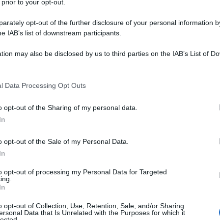
 prior to your opt-out.
rately opt-out of the further disclosure of your personal information by
he IAB’s list of downstream participants.
tion may also be disclosed by us to third parties on the IAB’s List of 
 that may further disclose it to other third parties.
 that this website/app uses one or more Google services and may gath
l Data Processing Opt Outs
including but not limited to your visit or usage behaviour. You may click 
 to Google and its third-party tags to use your data for below specifi
o opt-out of the Sharing of my personal data.
ogle consent section.
In
o opt-out of the Sale of my Personal Data.
In
l dettaglio che definisce un look, e quest’anno più che
to opt-out of processing my Personal Data for Targeted
re i nostri capelli quando siamo affaccendate o
ing.
 sofisticati in occasioni speciali e non, gli accessori per
In
 beauty. Quelli più cool e raffinati su cui puntare questo
li accessori per capelli da indossare nel 2025, troverai
o opt-out of Collection, Use, Retention, Sale, and/or Sharing
are subitissimo…ti basterà un semplice click! Allora, sei
ersonal Data that Is Unrelated with the Purposes for which it
lected.