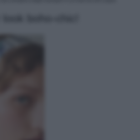
l più semplice degli hairstyle in un look da red carpet.
r look boho-chic!