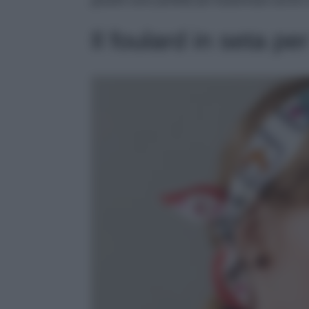
gioiello sono perfette per trasformare anche i
Il foulard in seta pe