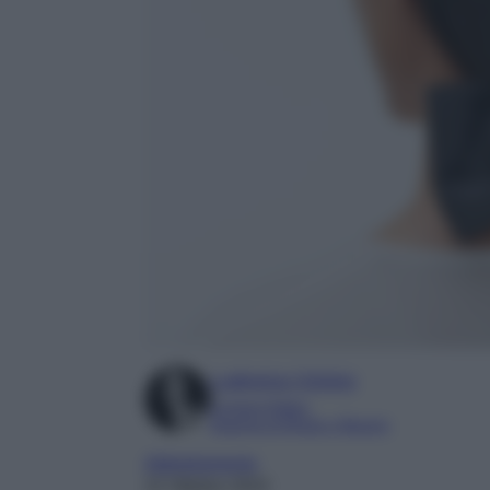
Ludovica Cimino
Content Editor
Esperta di Moda e Beauty
Abbigliamento
22 Ottobre 2024