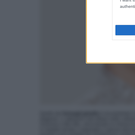
authenti
Quello dei
fermagli gioiello
è sicuramente il
stagione. Li abbiamo visti sfilare nelle co
Scervino e Miu Miu, arricchendo la chioma di 
in metallo dorato o argentato e spesso decorat