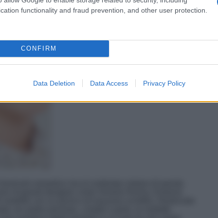
cation functionality and fraud prevention, and other user protection.
CONFIRM
Data Deletion
Data Access
Privacy Policy
 trend più romantico ma al contempo vistoso di questa
llezioni di grandi designer come Simone Rocha, Emanno
modelle con un pizzico di lussuoso scintillio. Realizzate
e con pietre preziose, cristalli e perle, le mollette