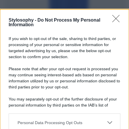
Stylosophy -
Do Not Process My Personal
Information
If you wish to opt-out of the sale, sharing to third parties, or
processing of your personal or sensitive information for
targeted advertising by us, please use the below opt-out
section to confirm your selection.
Realizzato in un vivace blu cobalto, l’elegante maxi dress
di
Cos
è disegnato con una sciarpa ton sur ton che
Please note that after your opt-out request is processed you
avvolge senza sforzo il collo. Ha un taglio rilassato ed è
may continue seeing interest-based ads based on personal
lavorato a maglia in lana NATIVA, calda e morbida al tatto.
La sciarpa incorporata ti garantirà extra calore ma anche
information utilized by us or personal information disclosed to
extra fascino!
third parties prior to your opt-out.
You may separately opt-out of the further disclosure of your
personal information by third parties on the IAB’s list of
downstream participants.
Personal Data Processing Opt Outs
This information may also be disclosed by us to third parties