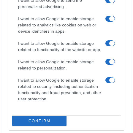
I want to allow Google to send me
Bellezza
personalized advertising.
I profumi marini più
I want to allow Google to enable storage
gettonati dell’Estate 2026,
freschi e leggeri
related to analytics like cookies on web or
device identifiers in apps.
I want to allow Google to enable storage
Casa
related to functionality of the website or app.
Lavanda in vaso sana e
rigogliosa: non commettere
I want to allow Google to enable storage
questi 3 errori
related to personalization.
I want to allow Google to enable storage
related to security, including authentication
functionality and fraud prevention, and other
user protection.
© – Stylosophy – Anicaflash S.r.l. – P.Iva 01816001000 – Testata
Giornalistica registrata presso il Tribunale ordinario di Roma, n° 111/2022
del 21/07/2022
CONFIRM
Contatti