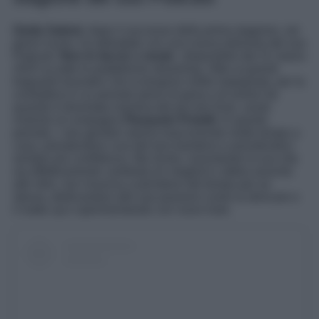
Giulia Salemi
, dopo il successo della prima stagione, nei
giorni scorsi, ha debuttato con una nuova edizione del suo
Podcast ‘
Non lo faccio x moda
‘, disponibile dal 31 marzo
2025 su tutte le piattaforme streaming. Oltre ai grandi
traguardi lavorativi che la tengono molto impegnata, per la
conduttrice è un periodo pieno di gioia e di amore da
quando è diventata mamma del piccolo Kian, avuto
insieme al compagno
Pierpaolo Pretelli
. In questo
periodo, i neo genitori stanno trascorrendo molto tempo a
casa, prendendosi cura del loro bambino e prendendoci
sempre più confidenza. Ma Giulia, nonostante la sua vita
sia effettivamente cambiata (in meglio!) e abbia assunto
altri ritmi, non rinuncia a prendersi del tempo per se
stessa, dedicandosi alle sue passioni come la skincare e
il make up e sperimentando con nuovi look.