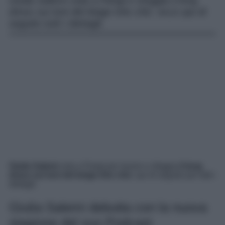
Giulia Salemi vola a Parigi e sfoggia il long
dress sui toni del beige très chic: ecco qui di
seguito tutti i dettagli.
Giulia Salemi
vola a Parigi per lavoro e sfoggia
il long
dress sui toni del beige très chic
: qui di seguito per tutti i
dettagli.
Giulia Salemi debutta con la nuova
stagione del suo Podcast