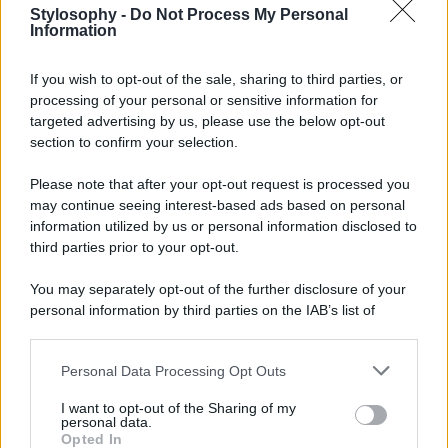
Stylosophy -
Do Not Process My Personal
Information
Non c’è occasione in cui
Giulia Salemi
non appaia
impeccabile e ben curata nel look. Anche per le sue 24
If you wish to opt-out of the sale, sharing to third parties, or
ore a Parigi per lavoro non è stata da meno e, per
presenziare ad un evento di un brand di make up con cui
processing of your personal or sensitive information for
collabora, la conduttrice ha sfoggiato
un look elegante e
targeted advertising by us, please use the below opt-out
très chic
. Un long dress con dolcevita e maniche lunghe
section to confirm your selection.
sui toni del beige che ben si adatta alla sua silhouette
valorizzandola ed esaltando il suo fisico tonico e asciutto.
Please note that after your opt-out request is processed you
Giulia
ha completato il look con un trucco sofisticato e
may continue seeing interest-based ads based on personal
molto luminoso e con un hairstyle semplice ma sempre un
must, ovvero un liscio elegante e raffinato. E a voi piace?
information utilized by us or personal information disclosed to
Per noi è un sì a pieni voti!
third parties prior to your opt-out.
You may separately opt-out of the further disclosure of your
personal information by third parties on the IAB’s list of
downstream participants.
Personal Data Processing Opt Outs
This information may also be disclosed by us to third parties
on the IAB’s List of Downstream Participants that may further
I want to opt-out of the Sharing of my
disclose it to other third parties.
personal data.
Opted In