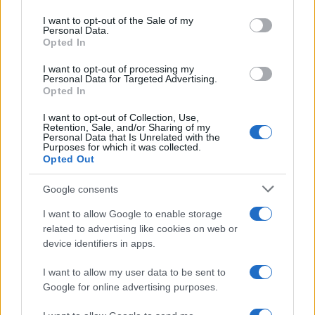
Please note that this website/app uses one or more Google
services and may gather and store information including but
I want to opt-out of the Sale of my
Personal Data.
not limited to your visit or usage behaviour. You may click to
Opted In
grant or deny consent to Google and its third-party tags to
use your data for below specified purposes in below Google
I want to opt-out of processing my
consent section.
Personal Data for Targeted Advertising.
Leggi anche
Opted In
I want to opt-out of Collection, Use,
Retention, Sale, and/or Sharing of my
Viaggi
Personal Data that Is Unrelated with the
Purposes for which it was collected.
Il borgo più spettacolare della
Opted Out
Costa dei Trabocchi conquista
tutti: tra vicoli, panorami e spiagge
Google consents
da sogno
I want to allow Google to enable storage
related to advertising like cookies on web or
Moda
device identifiers in apps.
Samira Lui sfoggia il beach
look perfetto per l’estate:
I want to allow my user data to be sent to
scoprilo qui!
Google for online advertising purposes.