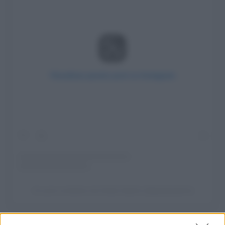
Visualizza questo post su Instagram
Un post condiviso da Giulia Salemi (@giuliasalemi)
Che chic con il long dress!