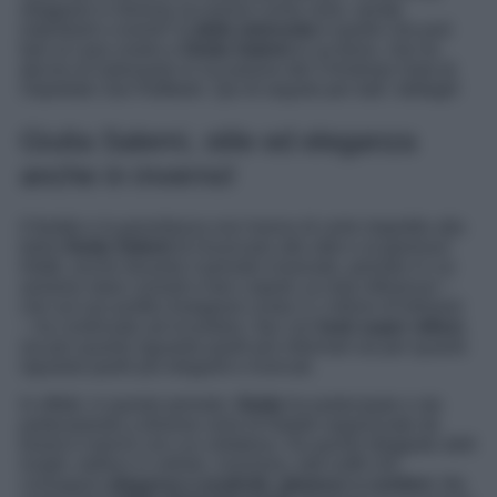
sfoggiare in diverse occasioni come cene, serate
importanti o eventi?
L’abito dolcevita
è quello che può
fare al caso vostro e
Giulia Salemi
lo sa bene, che ha
deciso di indossarlo in occasione del Christmas Gala di
Ospedale San Raffaele. Qui di seguito per tutti i dettagli!
Giulia Salemi, stile ed eleganza
anche in inverno!
Il freddo e la gravidanza non hanno di certo impedito alla
bella
Giulia Salemi
di rinunciare allo stile e al glamour!
Infatti, anche durante il periodo invernale, periodo in cui
amiamo stare comodi e ben coperti, la nota influencer –
che sul suo profilo Instagram conta 2,1 milioni di follower
– ha continuato ad incantare i fan con
look super stilosi
,
sia per quanto riguarda quelli più informali sia per quanto
riguarda quelli più eleganti e ricercati.
In effetti, in questo periodo,
Giulia
ha partecipato e sta
partecipando a diverse cene di Natale organizzate da
brand e marchi con cui collabora. Ha quindi sfoggiato abiti
lunghi, tailleur in velluto, insomma, tutti outfit che
coniugano
eleganza e praticità, glamour e comfort
. Ma