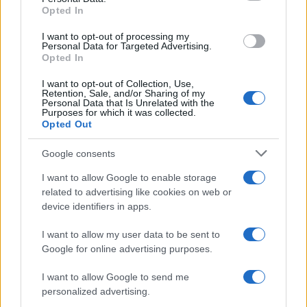
Opted In
grant or deny consent to Google and its third-party tags to
use your data for below specified purposes in below Google
I want to opt-out of processing my
consent section.
Personal Data for Targeted Advertising.
Leggi anche
Opted In
I want to opt-out of Collection, Use,
Retention, Sale, and/or Sharing of my
Personal Data that Is Unrelated with the
Casa
Purposes for which it was collected.
Opted Out
Lavanda in vaso sana e
rigogliosa: non commettere
questi 3 errori
Google consents
I want to allow Google to enable storage
related to advertising like cookies on web or
Moda
device identifiers in apps.
Emma segue il trend di
stagione: bikini con stampa
I want to allow my user data to be sent to
animalier ma con un tocco più
glamour!
Google for online advertising purposes.
I want to allow Google to send me
Viaggi
personalized advertising.