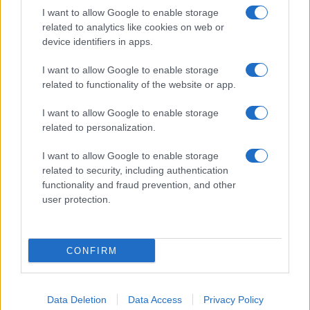
Montagna ad agosto: 4
I want to allow Google to enable storage
località da non perdere per
una vacanza al fresco
related to analytics like cookies on web or
device identifiers in apps.
I want to allow Google to enable storage
Viaggi
related to functionality of the website or app.
Isola di Vulcano, cosa vedere
e fare: spiagge, trekking e
I want to allow Google to enable storage
luoghi da non perdere
related to personalization.
I want to allow Google to enable storage
related to security, including authentication
functionality and fraud prevention, and other
user protection.
© – Stylosophy – Anicaflash S.r.l. – P.Iva 01816001000 – Testata
Giornalistica registrata presso il Tribunale ordinario di Roma, n° 111/2022
del 21/07/2022
CONFIRM
Contatti
Data Deletion
Data Access
Privacy Policy
Privacy Policy
Preferenze privacy
Mappa del sito
Chi siamo
Redazione