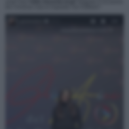
avete visto
l’abito dolcevita lungo
sfoggiato in occasione
del Christmas Gala di Ospedale San Raffaele?