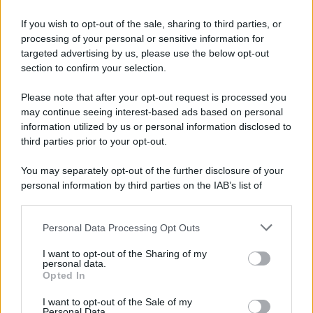
L’abito dolcevita (in questo caso lungo sui toni del nero),
indossato da
Giulia Salemi
in occasione del Christmas
If you wish to opt-out of the sale, sharing to third parties, or
Gala di Ospedale San Raffaele, è un abito
passe-partout
,
il capo jolly da avere sempre nell’armadio. Adatto ad ogni
processing of your personal or sensitive information for
tipo di occasione, dalla più formale a quella più informale,
targeted advertising by us, please use the below opt-out
si abbina con diversi stili e mood, con vari tipi di
section to confirm your selection.
accessori. Ma il
suo vero punto di forza
è il fatto che,
una volta indossato lui, il look è già fatto! Basta poi
Please note that after your opt-out request is processed you
aggiungere una décolleté, una borsa gioiello e un paio di
may continue seeing interest-based ads based on personal
orecchini e siete pronte per conquistare il mondo! Allora,
che ne dite, approvate? Noi come sempre un bel 10 per
information utilized by us or personal information disclosed to
Giulia!
third parties prior to your opt-out.
You may separately opt-out of the further disclosure of your
personal information by third parties on the IAB’s list of
downstream participants.
Personal Data Processing Opt Outs
This information may also be disclosed by us to third parties
on the IAB’s List of Downstream Participants that may further
I want to opt-out of the Sharing of my
disclose it to other third parties.
personal data.
Opted In
Please note that this website/app uses one or more Google
services and may gather and store information including but
I want to opt-out of the Sale of my
Personal Data.
not limited to your visit or usage behaviour. You may click to