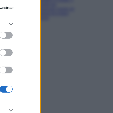
consigli per
Downstream
conservare meglio gli
alimenti ed evitare
sprechi
er and store
to grant or
ed purposes