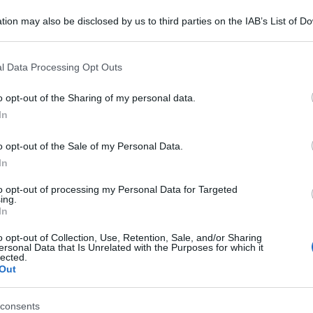
tion may also be disclosed by us to third parties on the IAB’s List of 
 that may further disclose it to other third parties.
 that this website/app uses one or more Google services and may gath
l Data Processing Opt Outs
including but not limited to your visit or usage behaviour. You may click 
 to Google and its third-party tags to use your data for below specifi
o opt-out of the Sharing of my personal data.
ogle consent section.
In
o opt-out of the Sale of my Personal Data.
In
rfetto per le feste di questo periodo: qui di
to opt-out of processing my Personal Data for Targeted
ing.
In
o opt-out of Collection, Use, Retention, Sale, and/or Sharing
ersonal Data that Is Unrelated with the Purposes for which it
lected.
Out
consents