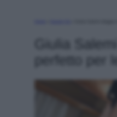
Home
»
Gossip Vip
»
Giulia Salemi sfoggia il
Giulia Salemi
perfetto per l