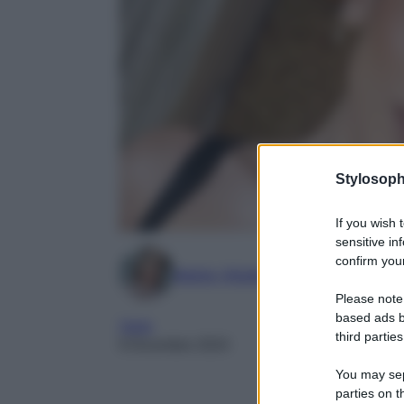
Stylosoph
If you wish 
sensitive in
confirm your
Marta Vitulano
Please note
based ads b
Varie
third parties
9 Dicembre 2024
You may sepa
parties on t