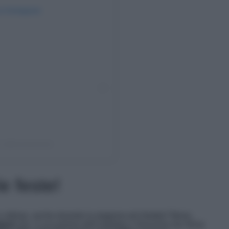
su Instagram
o (@verissimotv)
le feste!
e stilose, anche durante la stagione più fredda? Bene,
lemi
che, in occasione dell’ospitata a
Verissimo
da Silvia