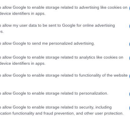
o allow Google to enable storage related to advertising like cookies on
evice identifiers in apps.
o allow my user data to be sent to Google for online advertising
s.
to allow Google to send me personalized advertising.
o allow Google to enable storage related to analytics like cookies on
dda, non rinuncia allo stile e ad essere sempre
evice identifiers in apps.
ione dell’ospitata di sabato pomeriggio a
Verissimo
da
o tutti i fan senza parole
con un look perfetto per le
o allow Google to enable storage related to functionality of the website
ettagli.
nuncia mai allo stile,
o allow Google to enable storage related to personalization.
o allow Google to enable storage related to security, including
cation functionality and fraud prevention, and other user protection.
tagram conta 2,1 milioni di follower – al momento è
in
dal compagno
Pierpaolo Pretelli
. Sabato pomeriggio è