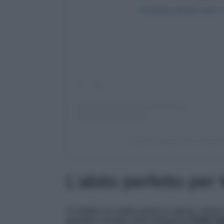
Visualizza questo post 
Un post condiviso da Verissim
L’abito perfetto per 
Fa freddo ma volete essere lo stesso carine 
prendete esempio dalla bellissima
Giulia Sa