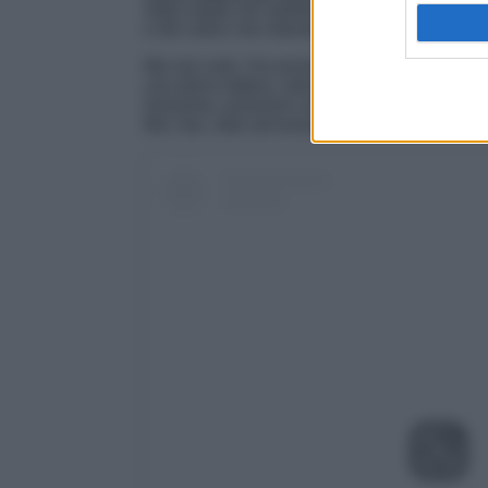
stata ospite nel salotto televisivo di
Verissim
e dei valori che intende insegnare al suo ba
Ma non solo. Ha anche ricevuto una bellissi
una dolce lettera, nella quale le ha detto tutt
Insomma, emozioni uniche quelle vissute e pro
Ma i fan, oltre ad emozionarsi con lei, hann