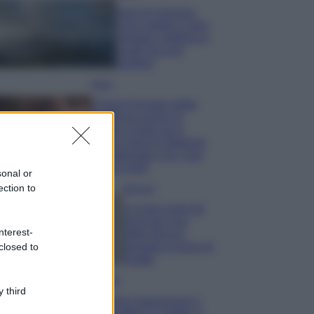
Isola di Vulcano,
cosa vedere e fare:
spiagge, trekking e
luoghi da non
perdere
Moda
Chiara Ferragni detta
tendenza anche in
estate: scopri qui il
nuovo must di stagione
da indossare con i tuoi
beach look!
sonal or
ection to
Bellezza
5 scrub corpo fai
da te per una
nterest-
pelle liscia e
levigata a prova di
closed to
Estate
Casa
 third
Come organizzare il
frigorifero in estate: 5