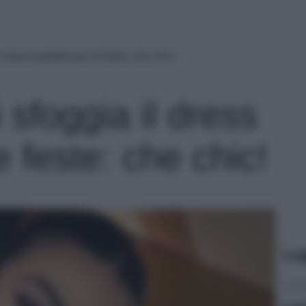
 dress perfetto per le feste: che chic!
 sfoggia il dress
e feste: che chic!
Le