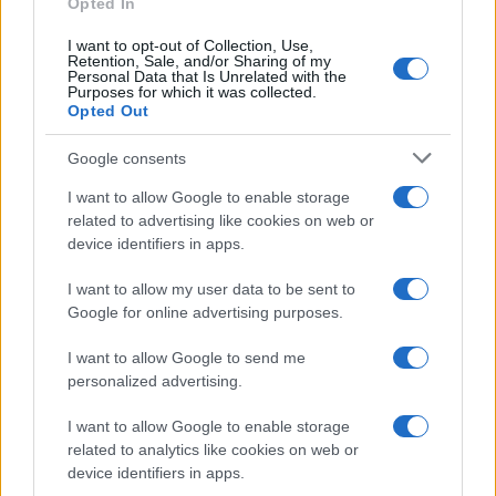
Opted In
I want to opt-out of Collection, Use,
Retention, Sale, and/or Sharing of my
Personal Data that Is Unrelated with the
Viaggi
Purposes for which it was collected.
Opted Out
Montagna ad agosto: 4
località da non perdere per
una vacanza al fresco
Google consents
I want to allow Google to enable storage
related to advertising like cookies on web or
Viaggi
device identifiers in apps.
Isola di Vulcano, cosa vedere
e fare: spiagge, trekking e
I want to allow my user data to be sent to
luoghi da non perdere
Google for online advertising purposes.
I want to allow Google to send me
Moda
personalized advertising.
Chiara Ferragni detta tendenza
anche in estate: scopri qui il nuovo
I want to allow Google to enable storage
must di stagione da indossare con i
related to analytics like cookies on web or
tuoi beach look!
device identifiers in apps.