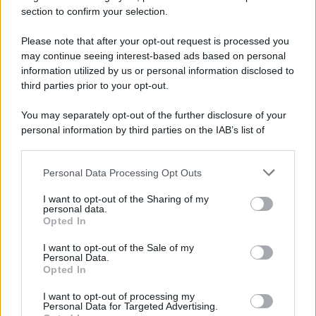
finito di dare il latte al suo bambino e ha così deciso di
section to confirm your selection.
immortalare il momento e di condividerlo nelle stories,
mostrandosi in tutta la sua bellezza e grazia innate.
Please note that after your opt-out request is processed you
Capelli sciolti, occhi felici e sorridenti e un bacio in
may continue seeing interest-based ads based on personal
camera…
Salemi
sorride gioiosa e grata alla vita,
godendosi il periodo più magico e speciale insieme al suo
information utilized by us or personal information disclosed to
bel bambino!
third parties prior to your opt-out.
You may separately opt-out of the further disclosure of your
personal information by third parties on the IAB’s list of
downstream participants.
Personal Data Processing Opt Outs
This information may also be disclosed by us to third parties
on the IAB’s List of Downstream Participants that may further
I want to opt-out of the Sharing of my
disclose it to other third parties.
personal data.
Opted In
Please note that this website/app uses one or more Google
services and may gather and store information including but
I want to opt-out of the Sale of my
Personal Data.
not limited to your visit or usage behaviour. You may click to
Opted In
grant or deny consent to Google and its third-party tags to
use your data for below specified purposes in below Google
I want to opt-out of processing my
consent section.
Personal Data for Targeted Advertising.
Leggi anche