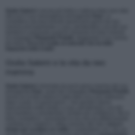
Giulia Salemi
è ancora più bella e radiosa dopo aver dato
alla luce il suo meraviglioso primogenito
Kian
. La
conduttrice sta trascorrendo questi primi giorni da neo
mamma principalmente a casa, prendendosi cura del suo
bambino e passando qualche momento di relax insieme
al compagno
Pierpaolo Pretelli
, sfoggiando il suo sorriso
più dolce.
Ecco lo scatto al naturale che ha fatto
impazzire tutto il web
!
Giulia Salemi e la vita da neo
mamma
Giulia Salemi
è diventata da pochi giorni mamma del suo
primogenito
Kian
, avuto dal compagno
Pierpaolo Pretelli
,
anche se la lieta notizia è stata data circa una settimana
dopo il parto. In questi giorni, i neo genitori stanno
trascorrendo molto tempo a casa, prendendosi cura del
loro bambino e prendendoci sempre più confidenza. Ma la
bella conduttrice, nonostante la sua vita sia effettivamente
cambiata (in meglio!) e abbia assunto altri ritmi,
trova il
tempo per scattare un selfie
e condividerlo con i fan sui
social, sfoggiando il suo sorriso più dolce e
mostrandosi