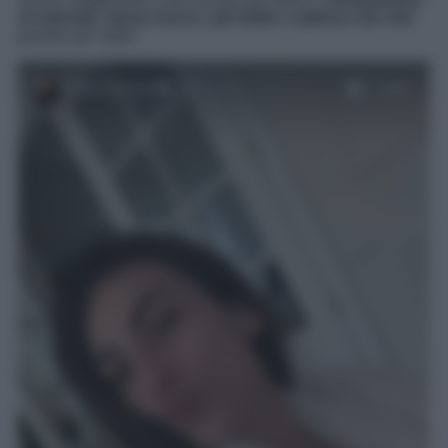
al naturale, senza trucco, più bella e radiosa che mai
:
guarda qui sotto!