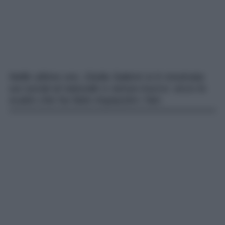
Nelle ultime ore, Giulia Salemi si è mostrata
sui social al naturale e senza trucco: ecco lo
scatto che ha fatto impazzire i fan.