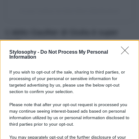
Un post condiviso da Giulia Salemi (@giuliasalemi)
L’abito Gaultier di Giulia è super
cool
Stylosophy -
Do Not Process My Personal
Per l’intesa intervista a Giulia De Lellis, una delle
Information
influencer più amate di sempre,
Giulia Salemi
ha scelto
un look davvero di alta moda, mostrando un gusto
If you wish to opt-out of the sale, sharing to third parties, or
raffinato per i capi che seleziona con cura per le sue
apparizioni pubbliche. Si tratta di un abito vintage firmato
processing of your personal or sensitive information for
dal genio di
Jean Paul Gaultier
ovvero il
Brown Dots
targeted advertising by us, please use the below opt-out
Midi Dress
. L’abito segue alla perfezione la linea sinuosa
section to confirm your selection.
della Salemi, impreziosito da una cerniera che ne
percorre la lunghezza e gioca sulle trasparenze e le linee
Please note that after your opt-out request is processed you
geometriche fornite proprio dai pois multicolor. L’abito è
may continue seeing interest-based ads based on personal
indiscutibilmente un pezzo da collezione per le amanti
della moda e Giulia lo ha sfoggiato con classe ed
information utilized by us or personal information disclosed to
eleganza, a voi piace?
third parties prior to your opt-out.
You may separately opt-out of the further disclosure of your