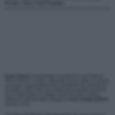
firmato Jean Paul Gaultier.
Giulia Salemi
ha presentato al pubblico il suo Podcast
“
Non lo faccio x moda
“, ottenendo sin da subito un grande
successo e piazzandosi nelle classifiche dei podcast più
ascoltati in Italia. Nel corso della terza puntata, quella in
cui ha intervistato la collega Giulia De Lellis, la bella
influencer italo-persiana sfoggia un
look vintage griffato
,
davvero unico.