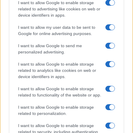
I want to allow Google to enable storage
related to advertising like cookies on web or
Moda
device identifiers in apps.
Chiara Ferragni, più bella
che mai: al naturale e senza
I want to allow my user data to be sent to
make up VIDEO
Google for online advertising purposes.
I want to allow Google to send me
Viaggi
personalized advertising.
Il borgo più spettacolare della
Costa dei Trabocchi conquista
I want to allow Google to enable storage
tutti: tra vicoli, panorami e spiagge
related to analytics like cookies on web or
da sogno
device identifiers in apps.
I want to allow Google to enable storage
Moda
related to functionality of the website or app.
Samira Lui sfoggia il beach
look perfetto per l’estate:
I want to allow Google to enable storage
scoprilo qui!
related to personalization.
I want to allow Google to enable storage
related to security, including authentication