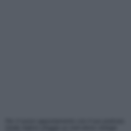
Per il nuovo appuntamento con il suo podcast,
Giulia Salemi sfoggia un mini-dress vintage