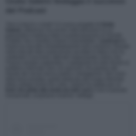
Giulia Salemi festeggia il successo
del Podcast
“
Non lo faccio x moda
” è il nuovo progetto di
Giulia
Salemi
, influencer ma anche volto televisivo la cui
popolarità è esplosa dopo la partecipazione al Grande
Fratello Vip e sembra essere inarrestabile. Il
podcast
di
Giulia ha raccolto immediatamente tanti consensi, finendo
nella lista dei dieci podcast più ascoltati in Italia e lei ha
celebrato il successo ottenuto ringraziando coloro che
l’hanno sempre supportata, e spiegando di voler fornire al
pubblico interviste vere con persone che parlano del
mondo dei social senza orpelli e stratagemmi. Nel corso
della terza puntata, quella dedicata alla lunga intervista
della collega Giulia De Lellis, Salemi ha optato per un
look che grida alta moda da tutti i pori
e non è passato
inosservato, scopriamo insieme i dettagli.