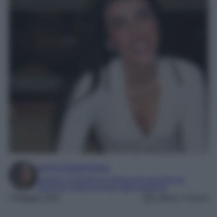
Irene Sangermano
Laureta in letteratura e traduzione interculturale
Esperta in moda e mondo dello spettacolo
2 Maggio 2024
Lettura: 2 minuti