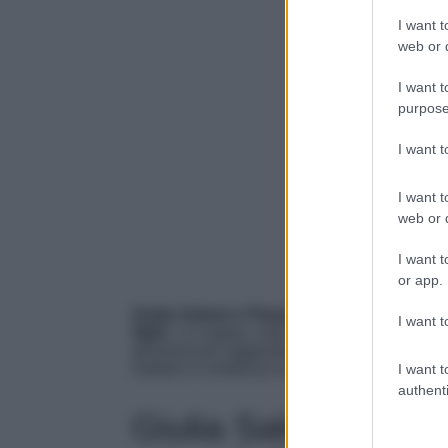
I want t
web or d
I want t
purpose
I want 
I want t
web or d
I want t
or app.
Giulia Salemi e Pierpaolo Pretelli
hanno ann
I want t
figlio
. La coppia, nata nella casa del Grande Fr
persiana più raggiante che mai. Ospite di un
mettere in evidenza il pancino che si incomi
I want t
authenti
Giulia Salemi e Pier