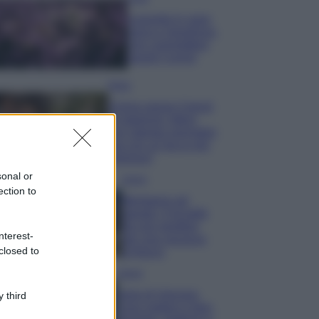
Lavanda in vaso
sana e rigogliosa:
non commettere
questi 3 errori
Moda
Emma segue il trend
di stagione: bikini
con stampa animalier
ma con un tocco più
glamour!
sonal or
Viaggi
ection to
Montagna ad
agosto: 4 località
da non perdere
nterest-
per una vacanza
closed to
al fresco
Viaggi
Isola di Vulcano,
 third
cosa vedere e fare: