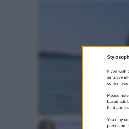
Stylosoph
If you wish 
sensitive in
confirm your
Please note
based ads b
third parties
You may sepa
Irene Sangermano
parties on t