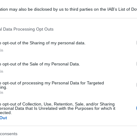
ulturale
lo
tion may also be disclosed by us to third parties on the IAB’s List of 
Lettura: 2 minuti
 that may further disclose it to other third parties.
 that this website/app uses one or more Google services and may gath
l Data Processing Opt Outs
including but not limited to your visit or usage behaviour. You may click 
 to Google and its third-party tags to use your data for below specifi
o opt-out of the Sharing of my personal data.
ogle consent section.
In
o opt-out of the Sale of my Personal Data.
In
to opt-out of processing my Personal Data for Targeted
ing.
In
o opt-out of Collection, Use, Retention, Sale, and/or Sharing
no in attesa del primo figlio, ecco il Look che
ersonal Data that Is Unrelated with the Purposes for which it
o.
lected.
Out
consents