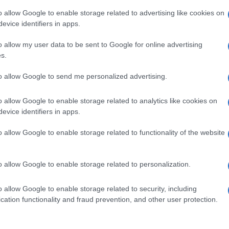
o allow Google to enable storage related to advertising like cookies on
evice identifiers in apps.
o allow my user data to be sent to Google for online advertising
s.
to allow Google to send me personalized advertising.
o allow Google to enable storage related to analytics like cookies on
evice identifiers in apps.
o allow Google to enable storage related to functionality of the website
unciato su Instagram di essere
in attesa del loro primo
o allow Google to enable storage related to personalization.
atello Vip, è al settimo cielo e l’influencer italo-
 evento Vip, Giulia ha scelto un sensuale
look
per
ncia a vedere.
o allow Google to enable storage related to security, including
cation functionality and fraud prevention, and other user protection.
paolo Pretelli aspettano il