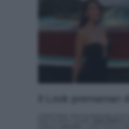
Il Look premaman di
A Saint-Tropez, dove ha presenziato ad un e
bebè che porta in grembo,
Giulia Salemi
ha 
evidenza il
pancione
. La bella influencer it