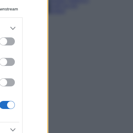
spiagge, trekking e
luoghi da non
Downstream
perdere
er and store
to grant or
ed purposes