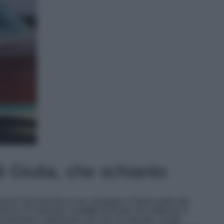
 Giulia, che schianto
vento Vip insieme al suo compagno e futuro padre del
deciso di indossare un
look
sensuale che mettesse in
alo-persiana, radiosa più che mai, ha lasciato i lunghi