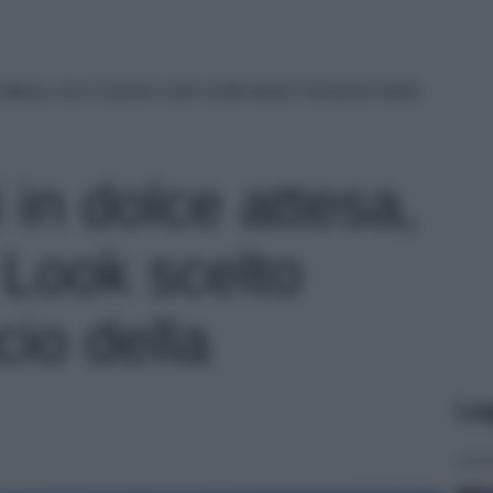
attesa, ecco il primo Look scelto dopo l’annuncio della
 in dolce attesa,
 Look scelto
io della
Le