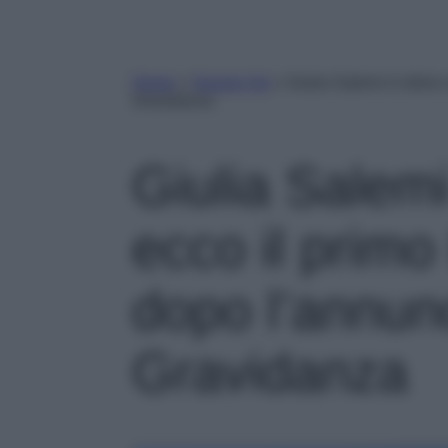
Home
»
Gossip Vip
»
Giulia Salemi in dolce 
Gravidanza
Giulia Salemi
ecco il primo
dopo l’annunc
Gravidanza