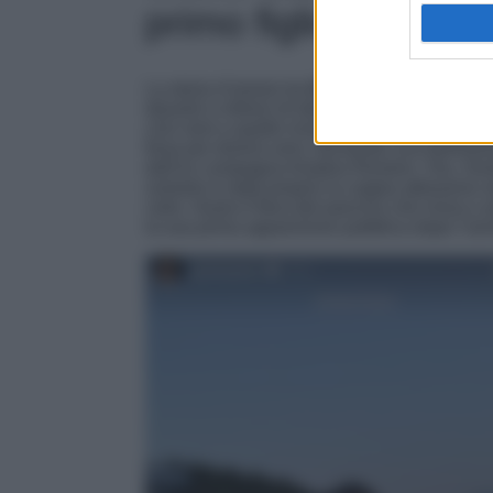
primo figlio
La storia d’amore tra
Giulia Salemi e Pierpao
davanti a milioni di italiani, che si sono imm
crisi vere e quelle inventate di sovente dai g
fissa per diversi anni, formando una bellissim
dall’ex compagna Ariadna Romero. Ora, Giul
svelarlo è stata proprio la coppia attraverso 
cielo, Giulia è fiera del pancino che inizia a
la sua prima apparizione pubblica dopo l’an