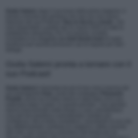
Giulia Salemi
, dopo il successo della prima stagione, è
pronta a tornare più grintosa che mai con una nuova
edizione del suo Podcast ‘
Non lo faccio x moda
‘, che
sarà disponibile a partire dal 31 marzo 2025 su tutte le
piattaforme streaming. Per l’occasione, la bella
conduttrice ha sfoggiato
un total denim look
di super
tendenza per questa primavera: qui di seguito per tutti i
dettagli.
Giulia Salemi pronta a tornare con il
suo Podcast!
Giulia Salemi
è diventata da più di due mesi mamma del
suo primogenito
Kian
, avuto dal compagno
Pierpaolo
Pretelli
, anche se la lieta notizia è stata data circa una
settimana dopo il parto. In questo periodo, i neo genitori
stanno trascorrendo molto tempo a casa, prendendosi
cura del loro bambino e prendendoci sempre più
confidenza. Ma la bella conduttrice, nonostante la sua vita
sia effettivamente cambiata (in meglio!) e abbia assunto
altri ritmi, non rinuncia a prendersi del tempo per se
stessa, dedicandosi alle sue passioni come la skincare e