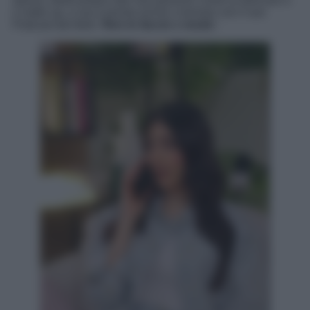
il make up, e ora è pronta anche a tornare con il suo
Podcast dal titolo
‘Non lo faccio x moda’
.