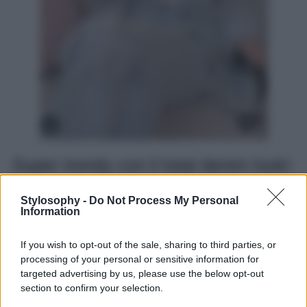
Super trendy con il total denim look!
Giulia Salemi
sta per tornare con una nuova stagione del
Stylosophy -
Do Not Process My Personal
suo Podcast ‘
Non lo faccio x moda
‘, che sarà disponibile
Information
a partire dal 31 marzo 2025 su tutte le piattaforme
streaming. Per questi giorni di set, prove, registrazioni e
If you wish to opt-out of the sale, sharing to third parties, or
preparativi per il grande debutto, la conduttrice ha puntato
su un look stiloso, pratico, comodo ma soprattutto di
processing of your personal or sensitive information for
super tendenza
: un total denim look, un must have per
targeted advertising by us, please use the below opt-out
questa primavera, perfetto per diverse occasioni d’uso e
section to confirm your selection.
da abbinare con diversi stili e mood.
Giulia
ha optato per