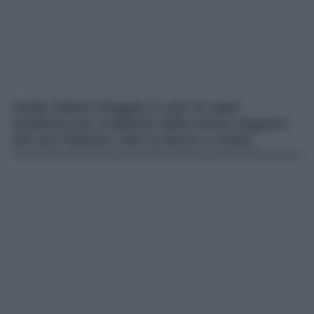
Giulia Salemi sfoggia il Look di super
tendenza per il debutto della nuova stagione
del suo Podcast ‘Non lo faccio x moda’.