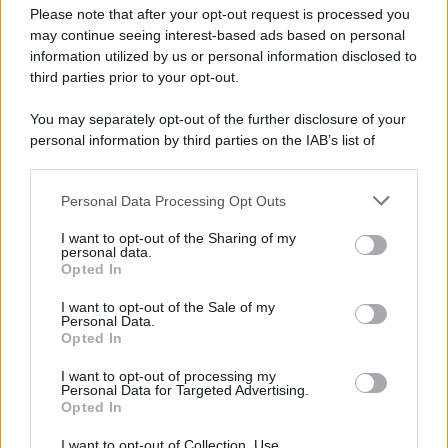
un look casual chic abbinando il completo giacchetta e
Please note that after your opt-out request is processed you
pantaloni in denim (impreziosito da perline) ad una t-shirt
may continue seeing interest-based ads based on personal
bianca e ad accessori silver. Ha poi completato il tutto con
un make up leggero ma molto luminoso e per i capelli,
information utilized by us or personal information disclosed to
waves morbide ed eleganti.
third parties prior to your opt-out.
You may separately opt-out of the further disclosure of your
personal information by third parties on the IAB’s list of
downstream participants.
Personal Data Processing Opt Outs
This information may also be disclosed by us to third parties
on the IAB’s List of Downstream Participants that may further
I want to opt-out of the Sharing of my
disclose it to other third parties.
personal data.
Opted In
Please note that this website/app uses one or more Google
services and may gather and store information including but
I want to opt-out of the Sale of my
Personal Data.
not limited to your visit or usage behaviour. You may click to
Opted In
grant or deny consent to Google and its third-party tags to
use your data for below specified purposes in below Google
I want to opt-out of processing my
consent section.
Personal Data for Targeted Advertising.
Leggi anche
Opted In
I want to opt-out of Collection, Use,