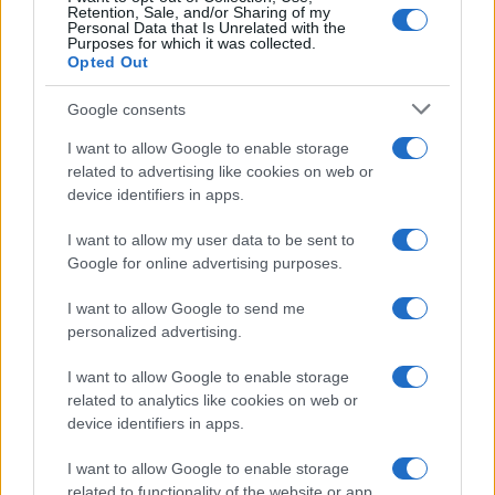
Retention, Sale, and/or Sharing of my
Personal Data that Is Unrelated with the
Viaggi
Purposes for which it was collected.
Opted Out
Isola di Vulcano, cosa vedere
e fare: spiagge, trekking e
luoghi da non perdere
Google consents
I want to allow Google to enable storage
related to advertising like cookies on web or
Moda
device identifiers in apps.
Chiara Ferragni detta tendenza
anche in estate: scopri qui il nuovo
I want to allow my user data to be sent to
must di stagione da indossare con i
tuoi beach look!
Google for online advertising purposes.
I want to allow Google to send me
Bellezza
personalized advertising.
5 scrub corpo fai da te per
I want to allow Google to enable storage
una pelle liscia e levigata a
prova di Estate
related to analytics like cookies on web or
device identifiers in apps.
Casa
I want to allow Google to enable storage
related to functionality of the website or app.
Come organizzare il frigorifero in