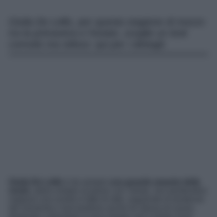
Giulia De Lellis, per questa stagione di mezzo
tra la primavera e l’estate, sceglie un look
comodo ma stiloso: qui per i dettagli.
Giulia De Lellis
è da sempre
una grande amante della
moda
: adora restare al passo con i tempi, non perdendosi
neppure una novità in fatto di stile, seguendo le tendenze
del momento e lanciandone anche lei stessa di nuove,
destinate a diventare in poco tempo veri e propri must