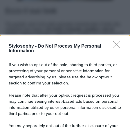
Ecco il suo look
Tra questi, non è di certo passato inosservato il look che
vediamo qui sopra.
Un look comodo, pratico, ma al
tempo stesso trendy e glamour
, perfetto da indossare in
diverse occasioni, dalle più casual ed informali alle più
eleganti e ricercate, e da abbinare con diversi stili e mood,
Stylosophy -
Do Not Process My Personal
cambiando gli accessori a seconda del contesto e
Information
dell’occasione d’uso. Il look sfoggiato da Giulia De Lellis
è
molto semplice, sobrio e minimale, ma impreziosito
If you wish to opt-out of the sale, sharing to third parties, or
ed arricchito da un tocco più glamour
, composto da un
processing of your personal or sensitive information for
blazer destrutturato e leggermente over a righe bianche e
beige, una canottiera bianca sotto e un jeans lavaggio
targeted advertising by us, please use the below opt-out
chiaro. A completare il tutto una hand bag, una Maxi Kelly
section to confirm your selection.
Hermès in pelle di coccodrillo nero, che dona un tocco più
elegante e chic all’intero outfit. E a voi piace questo look?
Please note that after your opt-out request is processed you
Lo indossereste?
may continue seeing interest-based ads based on personal
Leggi anche
Giulia De Lellis, Look di super tendenza per
information utilized by us or personal information disclosed to
questa stagione: da copiare subito!
third parties prior to your opt-out.
You may separately opt-out of the further disclosure of your