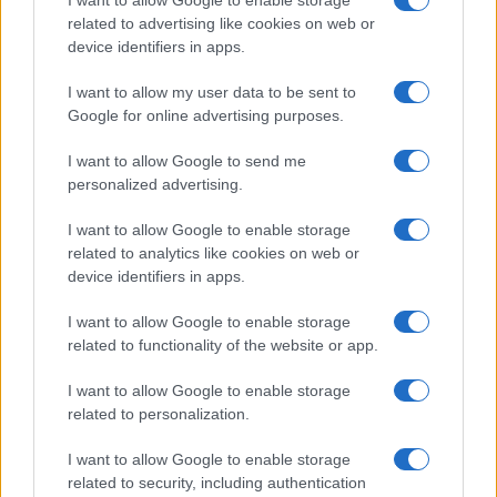
I want to allow Google to enable storage
related to advertising like cookies on web or
Casa
device identifiers in apps.
Lavanda in vaso sana e
rigogliosa: non commettere
I want to allow my user data to be sent to
questi 3 errori
Google for online advertising purposes.
I want to allow Google to send me
Moda
personalized advertising.
Emma segue il trend di
stagione: bikini con stampa
I want to allow Google to enable storage
animalier ma con un tocco più
related to analytics like cookies on web or
glamour!
device identifiers in apps.
I want to allow Google to enable storage
Viaggi
related to functionality of the website or app.
Montagna ad agosto: 4
località da non perdere per
I want to allow Google to enable storage
una vacanza al fresco
related to personalization.
I want to allow Google to enable storage
related to security, including authentication