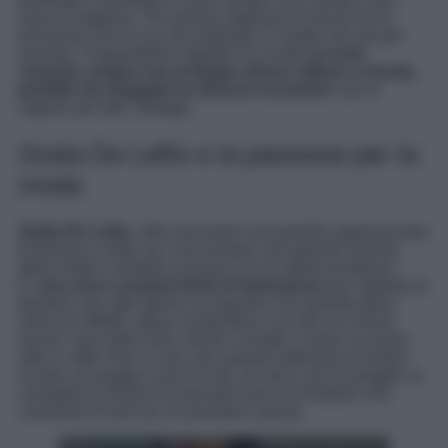
have di stagione. Per questa stagione di mezzo tra la
primavera che se ne sta andando e l’estate che sta per
arrivare, l’imprenditrice digitale ha scelto
un look
comodo, pratico ma al tempo stesso stiloso e trendy,
perfetto da sfoggiare in diverse occasioni
: qui di
seguito per tutti i dettagli.
Giulia De Lellis e la passione per la
moda
Giulia De Lellis
, oltre ad essere una grande appassionata
di beauty e make up, è da sempre una grande amante
della moda e sempre al passo con le ultime tendenze.
E’
una vera e propria fonte di ispirazione
per migliaia di
follower che ogni giorno la seguono con grande gioia,
stima ed affetto: adora condividere con loro sui social
social i suoi daily look, dando consigli e inspo su moda,
stile e outfit. Non a caso, per queste settimane di tempo
incerto, di pioggia e poi di sole, di sole e poi di pioggia, la
conduttrice romana ha pensato bene di mostrare una
carrellata di look da cui prendere spunto.