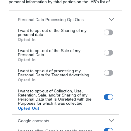
personal information by third parties on the IAB’s list of
downstream participants.
Personal Data Processing Opt Outs
This information may also be disclosed by us to third parties
on the IAB’s List of Downstream Participants that may further
I want to opt-out of the Sharing of my
disclose it to other third parties.
personal data.
Opted In
Please note that this website/app uses one or more Google
services and may gather and store information including but
I want to opt-out of the Sale of my
Personal Data.
not limited to your visit or usage behaviour. You may click to
Opted In
grant or deny consent to Google and its third-party tags to
use your data for below specified purposes in below Google
I want to opt-out of processing my
consent section.
Personal Data for Targeted Advertising.
Leggi anche
Opted In
I want to opt-out of Collection, Use,
Retention, Sale, and/or Sharing of my
Personal Data that Is Unrelated with the
Bellezza
Purposes for which it was collected.
Opted Out
I profumi marini più
gettonati dell’Estate 2026,
freschi e leggeri
Google consents