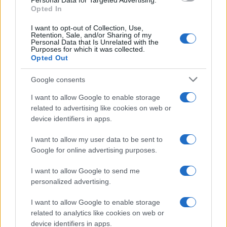
Personal Data for Targeted Advertising.
Leggi anche
Opted In
I want to opt-out of Collection, Use,
Retention, Sale, and/or Sharing of my
Personal Data that Is Unrelated with the
Casa
Purposes for which it was collected.
Opted Out
Dove posizionare il divano
secondo il Feng Shui: gli
errori da evitare
Google consents
I want to allow Google to enable storage
related to advertising like cookies on web or
Moda
device identifiers in apps.
Chiara Ferragni, più bella
che mai: al naturale e senza
I want to allow my user data to be sent to
make up VIDEO
Google for online advertising purposes.
I want to allow Google to send me
Viaggi
personalized advertising.
Il borgo più spettacolare della
Costa dei Trabocchi conquista
I want to allow Google to enable storage
tutti: tra vicoli, panorami e spiagge
related to analytics like cookies on web or
da sogno
device identifiers in apps.