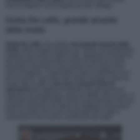
must di stagione: qui di seguito per tutti i dettagli.
Giulia De Lellis, grande amante
della moda
Giulia De Lellis
è da sempre
una grande amante della
moda
: adora restare al passo con i tempi, non perdendosi
neppure una novità in fatto di stile, seguendo le tendenze
del momento e lanciandone anche lei stessa di nuove,
destinate a diventare in poco tempo veri e propri must
have di stagione. L’imprenditrice adora condividere con i
fan sui social i suoi daily look, dando consigli e inspo su
moda, stile e outfit, è
una vera e propria fonte di
ispirazione
per migliaia di follower che ogni giorno la
seguono con grande gioia, stima ed affetto. Non a caso, in
vista dell’arrivo dell’estate, Giulia ha già deliziato i fan con
qualche look fresco ma stiloso da sfoggiare nei prossimi
mesi ma quello che ha più conquistato tutti è stato il
coordinato in lino e pizzo: scopriamolo qui sotto!