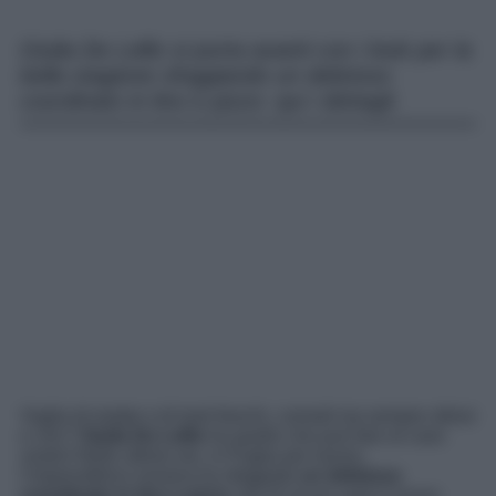
Giulia De Lellis si porta avanti con i look per la
bella stagione sfoggiando un delizioso
coordinato in lino e pizzo: qui i dettagli.
Voglia di estate e di look freschi, comodi ma sempre stilosi
e chic?
Giulia De Lellis
ha quello che può fare al caso
vostro! Nelle ultime ore, in Puglia per lavoro,
l’imprenditrice romana ha sfoggiato
un delizioso
coordinato in lino e pizzo
che di sicuro sarà il nuovo