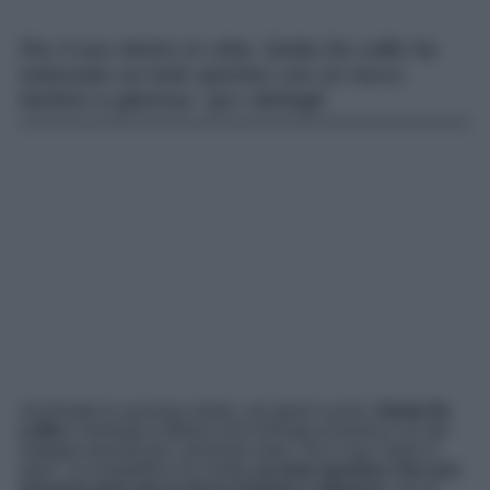
Per il suo rientro in città, Giulia De Lellis ha
indossato un look sportivo con un tocco
fashion e glamour: qui i dettagli.
Archiviate le vacanze estive, nei giorni scorsi,
Giulia De
Lellis
è rientrata a Milano ed è tornata al lavoro e ai vari
impegni previsti per i prossimi mesi. Per il suo ‘back in
town’, la conduttrice ha scelto
un look sportivo che non
rinuncia però ad un tocco fashion e glamour
: qui di