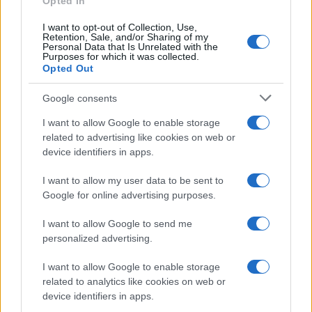
Opted In
I want to opt-out of Collection, Use,
Retention, Sale, and/or Sharing of my
Personal Data that Is Unrelated with the
Casa
Purposes for which it was collected.
Opted Out
Dove posizionare il divano
secondo il Feng Shui: gli
errori da evitare
Google consents
I want to allow Google to enable storage
related to advertising like cookies on web or
Moda
device identifiers in apps.
Chiara Ferragni, più bella
che mai: al naturale e senza
I want to allow my user data to be sent to
make up VIDEO
Google for online advertising purposes.
I want to allow Google to send me
Viaggi
personalized advertising.
Il borgo più spettacolare della
Costa dei Trabocchi conquista
I want to allow Google to enable storage
tutti: tra vicoli, panorami e spiagge
related to analytics like cookies on web or
da sogno
device identifiers in apps.