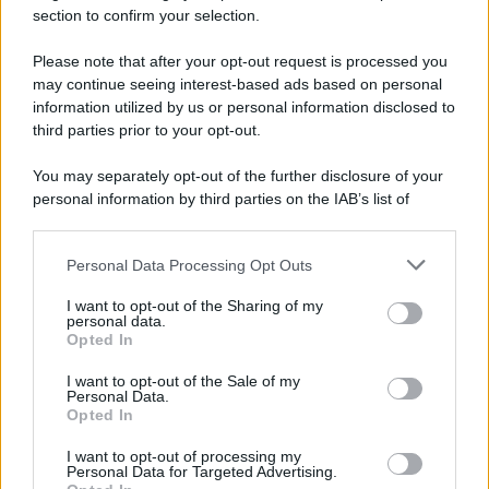
Hermès sui toni del nero, perfetta anch’essa per
section to confirm your selection.
contenere tutto il necessario per quando si è fuori casa
per diverse ore al giorno.
Please note that after your opt-out request is processed you
may continue seeing interest-based ads based on personal
Leggi anche
Giulia De Lellis, anche in gravidanza non
rinuncia a fare sport ma sempre con stile: ecco il Look
information utilized by us or personal information disclosed to
sporty-chic della conduttrice!
third parties prior to your opt-out.
You may separately opt-out of the further disclosure of your
personal information by third parties on the IAB’s list of
downstream participants.
Personal Data Processing Opt Outs
This information may also be disclosed by us to third parties
on the IAB’s List of Downstream Participants that may further
I want to opt-out of the Sharing of my
disclose it to other third parties.
personal data.
Opted In
Please note that this website/app uses one or more Google
services and may gather and store information including but
I want to opt-out of the Sale of my
Personal Data.
not limited to your visit or usage behaviour. You may click to
Opted In
grant or deny consent to Google and its third-party tags to
use your data for below specified purposes in below Google
I want to opt-out of processing my
consent section.
Personal Data for Targeted Advertising.
Leggi anche