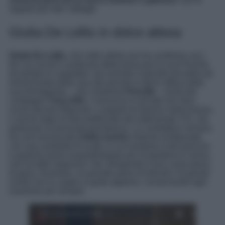
seguito per tutti i dettagli.
Giulia De Lellis in dolce attesa
Giulia De Lellis
, che nelle ultime ore ha condiviso con i
fan sui social il contenuto della borsa per la sua Priscilla
da portare in ospedale, sta vivendo il periodo più bello ed
emozionante della sua vita perché in dolce attesa della
sua primogenita – che chiamerà
Priscilla
– avuta dal
compagno
Tony Effe
. L’annuncio è arrivato nei mesi
scorsi dai due fidanzati, a seguito di diverse indiscrezioni,
e anche dopo le foto pubblicate dal settimanale
Chi
, che
parlavano di presunta gravidanza. La conduttrice romana
ha così annunciato
il lieto evento
insieme al fidanzato
con una carrellata di scatti, in cui mostrano il bel pancino
e qualche primo acquisto/regalo per la bambina in arrivo,
che ha fatto impazzire i fan riempendo il loro cuore pieno
di gioia. Insomma, un periodo pieno di felicità e di grandi
novità che la coppia si gode appieno, conservando ogni
momento per sempre.