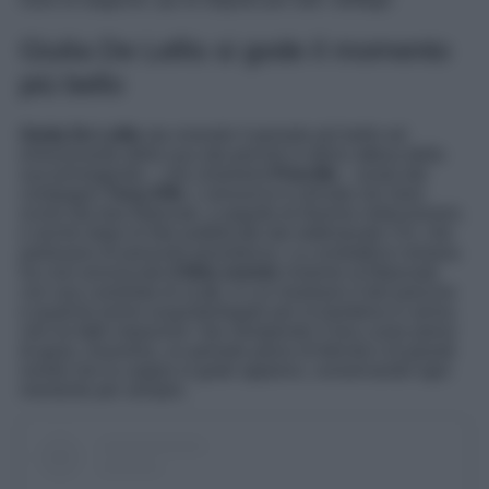
Giulia De Lellis si gode il momento
più bello
Giulia De Lellis
sta vivendo il periodo più bello ed
emozionante della sua vita perché in dolce attesa della
sua primogenita – che chiamerà
Priscilla
– avuta dal
compagno
Tony Effe
. L’annuncio è arrivato nei mesi
scorsi dai due fidanzati, a seguito di diverse indiscrezioni,
e anche dopo le foto pubblicate dal settimanale
Chi
, che
parlavano di presunta gravidanza. La conduttrice romana
ha così annunciato
il lieto evento
insieme al fidanzato
con una carrellata di scatti, in cui mostrano il bel pancino
e qualche primo acquisto/regalo per la bambina in arrivo,
che ha fatto impazzire i fan riempendo il loro cuore pieno
di gioia. Insomma, un periodo pieno di felicità e di grandi
novità che la coppia si gode appieno, conservando ogni
momento per sempre.