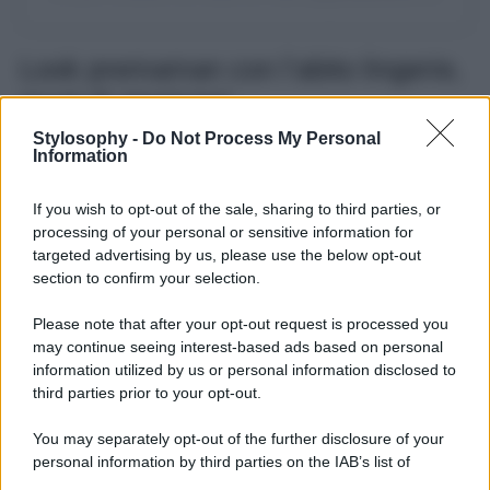
Look premaman con l’abito lingerie,
must di stagione!
Stylosophy -
Do Not Process My Personal
L’imprenditrice digitale, anche durante il periodo più felice
Information
ed emozionante della sua vita, non rinuncia a restare al
passo con i tempi e seguire le ultime tendenze in fatto di
If you wish to opt-out of the sale, sharing to third parties, or
stile,
sfoggiando uno dei must di stagione, l’abito
lingerie
. Giulia ha scelto di indossarlo in maniera
processing of your personal or sensitive information for
semplice ma molto sofisticata ed elegante, lasciando lui
targeted advertising by us, please use the below opt-out
stesso protagonista del look, senza arricchirlo ed
section to confirm your selection.
impreziosirlo con ulteriori accessori. De Lellis ha solo
completato il tutto con un paio di ciabattine in pelle nera
Please note that after your opt-out request is processed you
firmate Bottega Veneta. Ma volendo, lo si può impreziosire
may continue seeing interest-based ads based on personal
aggiungendo un tocco di colore oppure un capospalla
come un blazer leggero e destrutturato o un cardigan se le
information utilized by us or personal information disclosed to
temperature lo consentono. E voi come lo indossereste?
third parties prior to your opt-out.
You may separately opt-out of the further disclosure of your
personal information by third parties on the IAB’s list of
downstream participants.