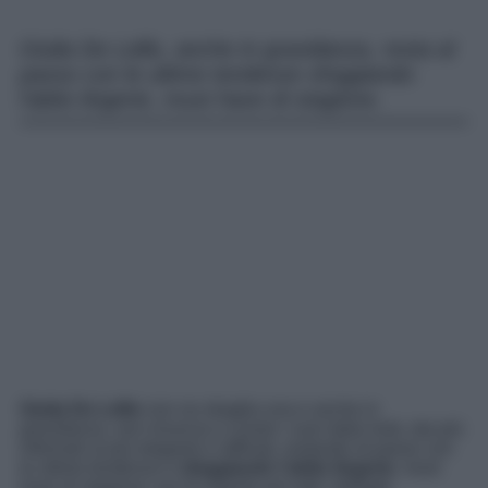
Giulia De Lellis, anche in gravidanza, resta al
passo con le ultime tendenze sfoggiando
l’abito lingerie, must have di stagione.
Giulia De Lellis
non ne sbaglia una e anche in
gravidanza, non rinuncia a curare i suoi daily look, dai più
informali ai più eleganti e raffinati, restando al passo con
le ultime tendenze e
sfoggiando l’abito lingerie
, must
have di stagione: qui di seguito per tutti i dettagli.