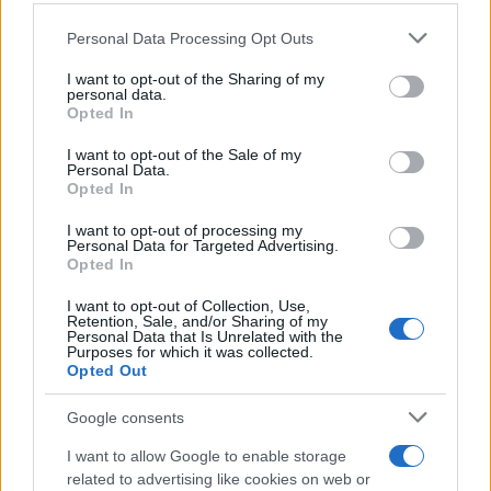
Personal Data Processing Opt Outs
This information may also be disclosed by us to third parties
on the IAB’s List of Downstream Participants that may further
I want to opt-out of the Sharing of my
disclose it to other third parties.
personal data.
Opted In
Please note that this website/app uses one or more Google
services and may gather and store information including but
I want to opt-out of the Sale of my
Personal Data.
not limited to your visit or usage behaviour. You may click to
Opted In
grant or deny consent to Google and its third-party tags to
use your data for below specified purposes in below Google
I want to opt-out of processing my
consent section.
Personal Data for Targeted Advertising.
Leggi anche
Opted In
I want to opt-out of Collection, Use,
Retention, Sale, and/or Sharing of my
Personal Data that Is Unrelated with the
Moda
Purposes for which it was collected.
Opted Out
Samira Lui sfoggia il beach
look perfetto per l’estate:
scoprilo qui!
Google consents
I want to allow Google to enable storage
related to advertising like cookies on web or
Bellezza