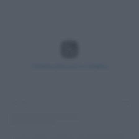
Visualizza questo post su Instagram
Un post condiviso da Giulia De Lellis (@giuliadelellis103)