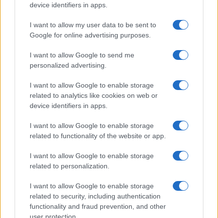
device identifiers in apps.
I profumi marini più
gettonati dell’Estate 2026,
I want to allow my user data to be sent to
freschi e leggeri
Google for online advertising purposes.
I want to allow Google to send me
Casa
personalized advertising.
Lavanda in vaso sana e
I want to allow Google to enable storage
rigogliosa: non commettere
questi 3 errori
related to analytics like cookies on web or
device identifiers in apps.
Moda
I want to allow Google to enable storage
related to functionality of the website or app.
Emma segue il trend di
stagione: bikini con stampa
animalier ma con un tocco più
I want to allow Google to enable storage
glamour!
related to personalization.
I want to allow Google to enable storage
related to security, including authentication
functionality and fraud prevention, and other
user protection.