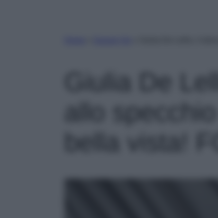
Home
»
Gossip Vip
»
Giulia De Lellis, il dol
Giulia De Lell
allo specchio
bella vista!