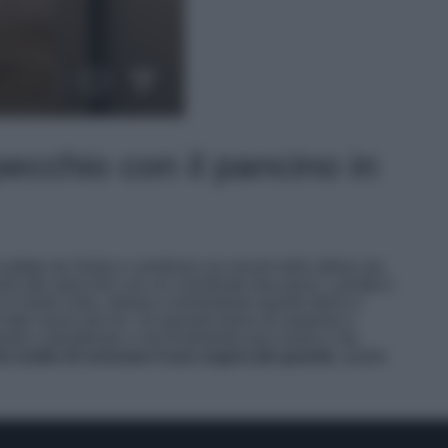
specchio con il pancino in
cattato da Giulia e condiviso sui social nelle ultime ore.
anti allo specchio con un coordinato due pezzi, canotta e
o in bella vista, intenta a immortalare questo dolce e
utto nuovo per lei. Un periodo pieno di sorprese e
to e desiderato e che finalmente può vivere e sta
a scelto di coronare il suo sogno più grande
, quello