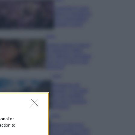
Lavanda in vaso
sana e rigogliosa:
non commettere
questi 3 errori
Moda
Emma segue il trend
di stagione: bikini
con stampa animalier
ma con un tocco più
glamour!
Viaggi
Montagna ad
agosto: 4 località
da non perdere
per una vacanza
al fresco
Viaggi
sonal or
Isola di Vulcano,
ection to
cosa vedere e fare: