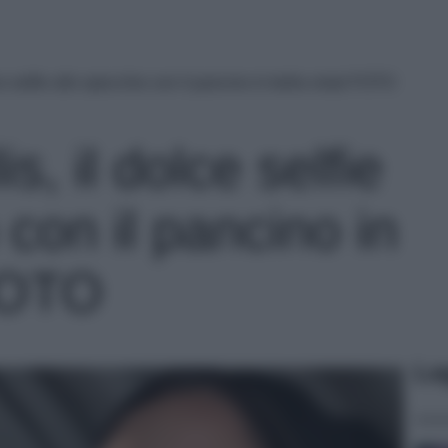
ce selfie allo specchio con il pancino in bella vista! FOTO
is, il dolce selfie
 con il pancino in
 FOTO
Le