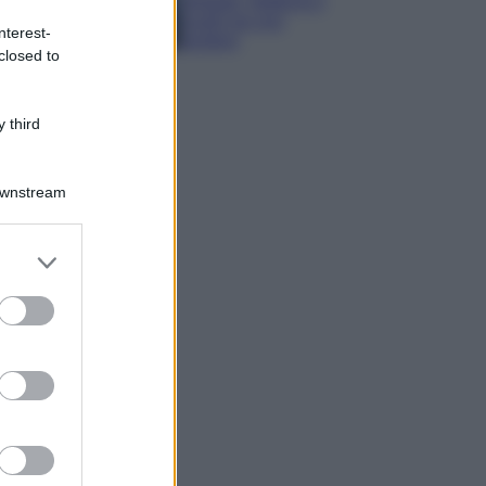
spiagge, trekking e
luoghi da non
nterest-
perdere
closed to
 third
Downstream
er and store
to grant or
ed purposes