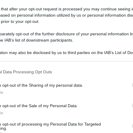
 that after your opt-out request is processed you may continue seeing i
ased on personal information utilized by us or personal information dis
 prior to your opt-out.
rately opt-out of the further disclosure of your personal information by
he IAB’s list of downstream participants.
tion may also be disclosed by us to third parties on the IAB’s List of 
 that may further disclose it to other third parties.
 that this website/app uses one or more Google services and may gath
l Data Processing Opt Outs
including but not limited to your visit or usage behaviour. You may click 
 to Google and its third-party tags to use your data for below specifi
o opt-out of the Sharing of my personal data.
ogle consent section.
lfie allo specchio con il pancino in bella vista:
In
e il web.
o opt-out of the Sale of my Personal Data.
In
to opt-out of processing my Personal Data for Targeted
ing.