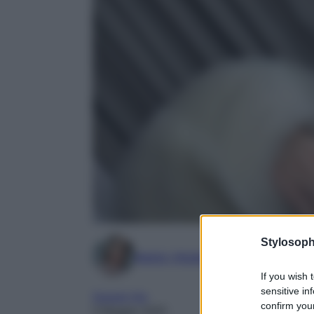
Stylosoph
Marta Vitulano
If you wish 
sensitive in
Gossip Vip
confirm your
5 Maggio 2025