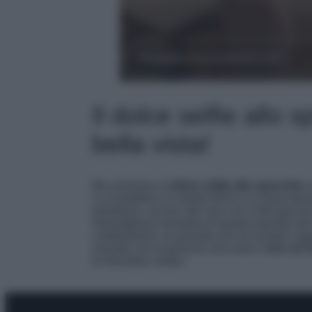
Il dolce selfie allo 
bella vista!
Ma arriviamo al
dolce selfie allo specchio
s
La conduttrice si mostra felice e in posa dav
pantalone, sui toni del rosa con il bel pancin
meraviglioso momento di questo periodo del t
cambiamenti, un periodo che ha sempre sogna
vivendo con la persona che ama e
con cui h
di diventare madre.