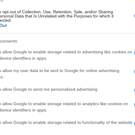
In
o opt-out of Collection, Use, Retention, Sale, and/or Sharing
ersonal Data that Is Unrelated with the Purposes for which it
lected.
Out
consents
o allow Google to enable storage related to advertising like cookies on
evice identifiers in apps.
o allow my user data to be sent to Google for online advertising
s.
è in dolce attesa! La conduttrice romana, dopo settimane
 uscita allo scoperto e ha annunciato sui social il lieto
to allow Google to send me personalized advertising.
ambina dal compagno
Tony Effe
. Una carrellata di scatti in
con qualche pezzo del corredino per Priscilla (il nome
mozionare tutti è stato anche
il dolce selfie allo specchio
o allow Google to enable storage related to analytics like cookies on
a nelle ultime ore: ecco qui di seguito tutti i dettagli.
evice identifiers in apps.
o allow Google to enable storage related to functionality of the website
nuncia la gravidanza