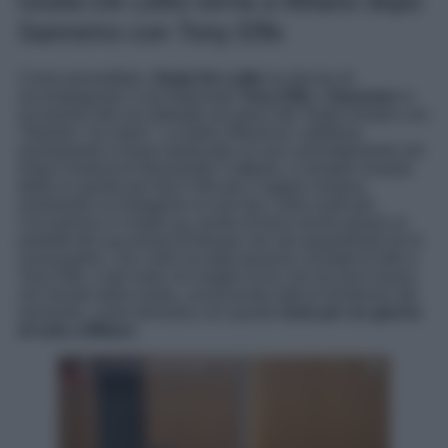
Giulia De Lellis torna a Milano dopo
Sanremo con Tony Effe
Come prevedibile,
Giulia De Lellis
ha deciso di
accompagnare il suo fidanzato
Tony Effe
a
Sanremo
in
occasione del suo debutto sul palco del Teatro Ariston con
“
Damme ‘na mano
“. La bella influencer, sebbene
inizialmente si fosse ipotizzato un suo coinvolgimento nel
Dopo Festival di Alessandro Cattelan, è sempre rimasta
dietro le quinte per fare il tifo per il rapper romano,
mostrando su Instagram ai suoi fan i look scelti per
l’occasione e il make-up, punto di forza anche grazie ai
prodotti del suo brand di beauty che sta spopolando tra le
consumatrici. De Lellis ha dato preziosi consigli di stile a
Tony Effe, e del resto chi meglio di lei che da anni lavora
nel mondo della moda, conoscendo tutte le tendenze del
momento, come dimostra con questo
look per un giorno
di sole a Milano
.