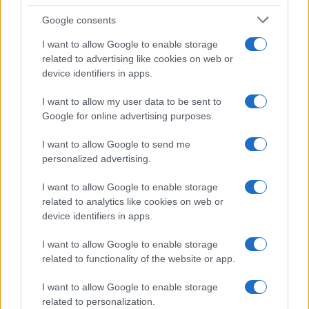
tutti: tra vicoli, panorami e spiagge
Google consents
da sogno
I want to allow Google to enable storage
related to advertising like cookies on web or
Moda
device identifiers in apps.
Samira Lui sfoggia il beach
look perfetto per l’estate:
I want to allow my user data to be sent to
scoprilo qui!
Google for online advertising purposes.
I want to allow Google to send me
Bellezza
personalized advertising.
I profumi marini più
I want to allow Google to enable storage
gettonati dell’Estate 2026,
freschi e leggeri
related to analytics like cookies on web or
device identifiers in apps.
I want to allow Google to enable storage
Casa
related to functionality of the website or app.
Lavanda in vaso sana e
rigogliosa: non commettere
I want to allow Google to enable storage
questi 3 errori
related to personalization.