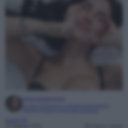
Irene Sangermano
Laureta in letteratura e traduzione interculturale
Esperta in moda e mondo dello spettacolo
Gossip Vip
21 Febbraio 2025
Lettura: 2 minuti