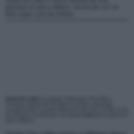
Giulia De Lellis si sente ispirata da una
giornata di sole a Milano, ed eccola con un
look super cool da imitare.
Giulia De Lellis
ha seguito il fidanzato Tony Effe a
Sanremo, tifando per lui dietro le quinte e dandogli
consigli di stile. La bella influencer, del resto, di stile ne ha
da vendere e lo dimostra con questo
look
per un giorno di
sole a Milano.