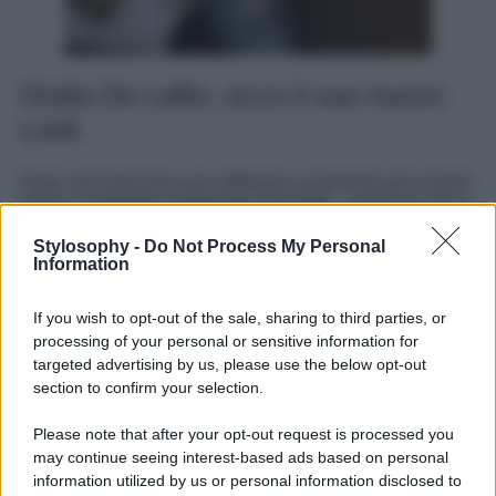
Giulia De Lellis, ecco il suo nuovo
Look
Dopo aver trascorso una settimana a Sanremo per essere
vicina e sostenere il fidanzato Tony Effe – anche se non è
arrivata la fatidica proposta di matrimonio che i fan
speravano dopo i gossip sulla coppia rimbalzati sulle
Stylosophy -
Do Not Process My Personal
pagine dei giornali di cronaca rosa –
Giulia De Lellis
è
Information
tornata a Milano. La bella influencer si è trasformata in
una imprenditrice di successo con il suo brand di beauty,
If you wish to opt-out of the sale, sharing to third parties, or
molto amato dalle consumatrici, e si sta godendo il
momento perfetto tra vita privata e carriera avviata. Così,
processing of your personal or sensitive information for
approfittando di un giorno di sole a Milano, Giulia ha
targeted advertising by us, please use the below opt-out
deciso di indossare un
look
che rappresenta tutta la
section to confirm your selection.
serenità del momento. De Lellis ha scelto un
cappotto
monopetto in lana color beig
e, abbinato ad una
Please note that after your opt-out request is processed you
preziosa
Chanel
della stessa tonalità con dettagli gold,
may continue seeing interest-based ads based on personal
poi jeans chiari e una t-shirt verde chiaro, con
maxi
occhiali da sole
con lenti sfumate sui toni del marrone e
information utilized by us or personal information disclosed to