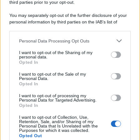
un anello prezioso alla mano, che di certo si fa notare.
third parties prior to your opt-out.
You may separately opt-out of the further disclosure of your
personal information by third parties on the IAB’s list of
downstream participants.
Personal Data Processing Opt Outs
This information may also be disclosed by us to third parties
on the IAB’s List of Downstream Participants that may further
I want to opt-out of the Sharing of my
disclose it to other third parties.
personal data.
Opted In
Please note that this website/app uses one or more Google
services and may gather and store information including but
I want to opt-out of the Sale of my
Personal Data.
not limited to your visit or usage behaviour. You may click to
Opted In
grant or deny consent to Google and its third-party tags to
use your data for below specified purposes in below Google
I want to opt-out of processing my
consent section.
Personal Data for Targeted Advertising.
Leggi anche
Opted In
I want to opt-out of Collection, Use,
Retention, Sale, and/or Sharing of my
Viaggi
Personal Data that Is Unrelated with the
Purposes for which it was collected.
Il borgo più spettacolare della
Opted Out
Costa dei Trabocchi conquista